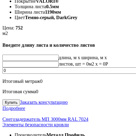
Покрытие
VALORI®
Толщина листа
0.5мм
Ширина листа
1190мм
Цвет
Темно-серый, DarkGrey
Цена:
752
м2
Введите длину листа и количество листов
длина, м
x
ширина, м
x
листов, шт
=
0
м2 x =
0
Р
Итоговый метраж
0
Итоговая сумма
0
Заказать консультацию
Подробнее
Снегозадержатель МП 3000мм RAL 7024
Элементы безопасности кровли
Производитель
Металл Профиль