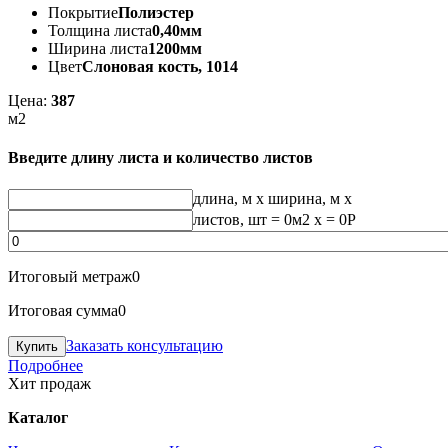
Покрытие
Полиэстер
Толщина листа
0,40мм
Ширина листа
1200мм
Цвет
Слоновая кость, 1014
Цена:
387
м2
Введите длину листа и количество листов
длина, м
x
ширина, м
x
листов, шт
=
0
м2 x =
0
Р
Итоговый метраж
0
Итоговая сумма
0
Заказать консультацию
Подробнее
Хит продаж
Каталог