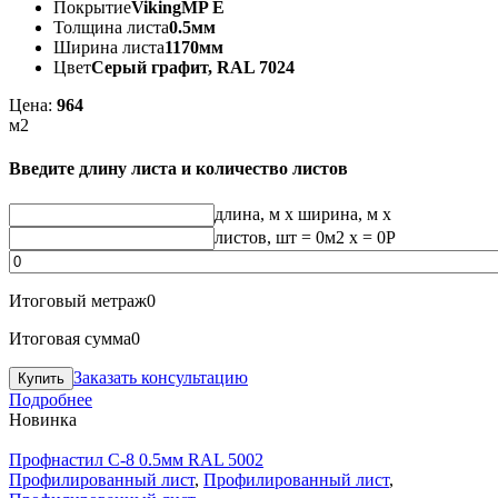
Покрытие
VikingMP E
Толщина листа
0.5мм
Ширина листа
1170мм
Цвет
Серый графит, RAL 7024
Цена:
964
м2
Введите длину листа и количество листов
длина, м
x
ширина, м
x
листов, шт
=
0
м2 x =
0
Р
Итоговый метраж
0
Итоговая сумма
0
Заказать консультацию
Подробнее
Новинка
Профнастил С-8 0.5мм RAL 5002
Профилированный лист
,
Профилированный лист
,