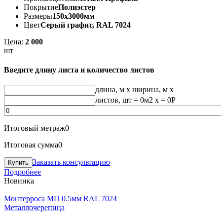
Покрытие
Полиэстер
Размеры
150х3000мм
Цвет
Серый графит, RAL 7024
Цена:
2 000
шт
Введите длину листа и количество листов
длина, м
x
ширина, м
x
листов, шт
=
0
м2 x =
0
Р
Итоговый метраж
0
Итоговая сумма
0
Заказать консультацию
Подробнее
Новинка
Монтерроса МП 0.5мм RAL 7024
Металлочерепица