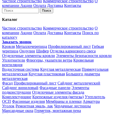
Частное строительство
Коммерческое строительство
О
компании
Акции
Оплата
Доставка
Контакты
Каталог
Частное строительство
Коммерческое строительство
О
компании
Акции
Оплата
Доставка
Контакты
Поиск по
каталогу
Заказать звонок
Кровля
Металлочерепица
Профилированный лист
Гибкая
черепица
Ондулин
Шифер
Отделка карнизного свеса
Отделочные элементы кровли
Элементы безопасности кровли
Уплотнители
Флюгеры, указатели ветра
Кровельная
вентиляция
Водосточная система
Круглая металлическая
Прямоугольная
металлическая
Круглая пластиковая
Большого диаметра
металлическая
Фасад
Профилированный лист
Сайдинг металлический
Сайдинг виниловый
Фасадные панели
Элементы
подконструкции
Отделочные элементы фасада
Комплектующие
Крепежные изделия (метизы)
Утеплитель
ОСП
Фасонные изделия
Мембраны и пленки
Арматура
Уголок
Ремонтная эмаль, лак
Чердачные лестницы
Мансардные окна
Герметик, монтажная пена