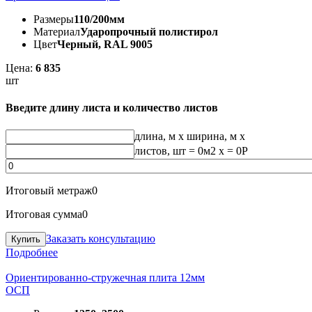
Размеры
110/200мм
Материал
Ударопрочный полистирол
Цвет
Черный, RAL 9005
Цена:
6 835
шт
Введите длину листа и количество листов
длина, м
x
ширина, м
x
листов, шт
=
0
м2 x =
0
Р
Итоговый метраж
0
Итоговая сумма
0
Заказать консультацию
Подробнее
Ориентированно-стружечная плита 12мм
ОСП