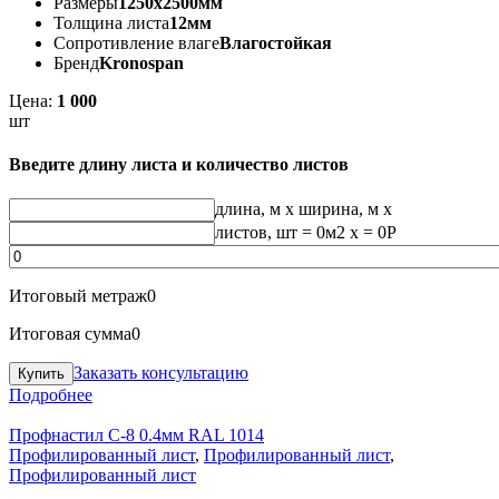
Размеры
1250х2500мм
Толщина листа
12мм
Сопротивление влаге
Влагостойкая
Бренд
Kronospan
Цена:
1 000
шт
Введите длину листа и количество листов
длина, м
x
ширина, м
x
листов, шт
=
0
м2 x =
0
Р
Итоговый метраж
0
Итоговая сумма
0
Заказать консультацию
Подробнее
Профнастил С-8 0.4мм RAL 1014
Профилированный лист
,
Профилированный лист
,
Профилированный лист