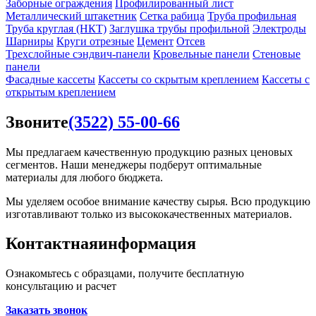
Заборные ограждения
Профилированный лист
Металлический штакетник
Сетка рабица
Труба профильная
Труба круглая (НКТ)
Заглушка трубы профильной
Электроды
Шарниры
Круги отрезные
Цемент
Отсев
Трехслойные сэндвич-панели
Кровельные панели
Стеновые
панели
Фасадные кассеты
Кассеты со скрытым креплением
Кассеты с
открытым креплением
Звоните
(3522) 55-00-66
Мы предлагаем качественную продукцию разных ценовых
сегментов. Наши менеджеры подберут оптимальные
материалы для любого бюджета.
Мы уделяем особое внимание качеству сырья. Всю продукцию
изготавливают только из высококачественных материалов.
Контактная
информация
Ознакомьтесь с образцами, получите бесплатную
консультацию и расчет
Заказать звонок