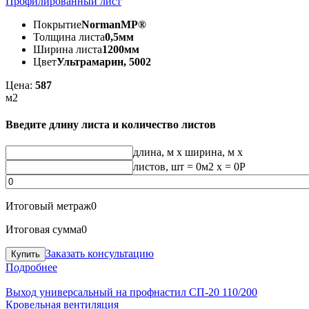
Профилированный лист
Покрытие
NormanMP®
Толщина листа
0,5мм
Ширина листа
1200мм
Цвет
Ультрамарин, 5002
Цена:
587
м2
Введите длину листа и количество листов
длина, м
x
ширина, м
x
листов, шт
=
0
м2 x =
0
Р
Итоговый метраж
0
Итоговая сумма
0
Заказать консультацию
Подробнее
Выход универсальный на профнастил СП-20 110/200
Кровельная вентиляция