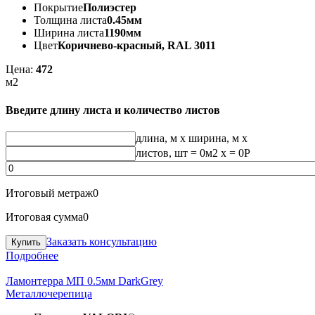
Покрытие
Полиэстер
Толщина листа
0.45мм
Ширина листа
1190мм
Цвет
Коричнево-красный, RAL 3011
Цена:
472
м2
Введите длину листа и количество листов
длина, м
x
ширина, м
x
листов, шт
=
0
м2 x =
0
Р
Итоговый метраж
0
Итоговая сумма
0
Заказать консультацию
Подробнее
Ламонтерра МП 0.5мм DarkGrey
Металлочерепица