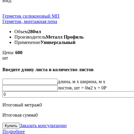
Вид:
Герметик силиконовый МП
Герметик, монтажная пена
Объем
280мл
Производитель
Металл Профиль
Применение
Универсальный
Цена:
600
шт
Введите длину листа и количество листов
длина, м
x
ширина, м
x
листов, шт
=
0
м2 x =
0
Р
Итоговый метраж
0
Итоговая сумма
0
Заказать консультацию
Подробнее