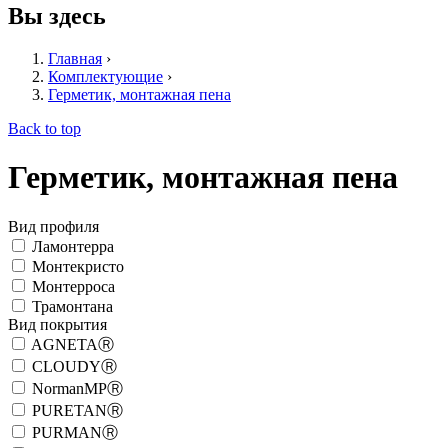
Вы здесь
Главная
›
Комплектующие
›
Герметик, монтажная пена
Back to top
Герметик, монтажная пена
Вид профиля
Ламонтерра
Монтекристо
Монтерроса
Трамонтана
Вид покрытия
AGNETAⓇ
CLOUDYⓇ
NormanMPⓇ
PURETANⓇ
PURMANⓇ