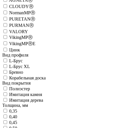
AGNETAⓇ
CLOUDYⓇ
NormanMPⓇ
PURETANⓇ
PURMANⓇ
VALORY
VikingMPⓇ
VikingMPⓇE
Цинк
Вид профиля
L-Брус
L-Брус XL
Бревно
Корабельная доска
Вид покрытия
Полиэстер
Имитация камня
Имитация дерева
Толщина, мм
0,35
0,40
0,45