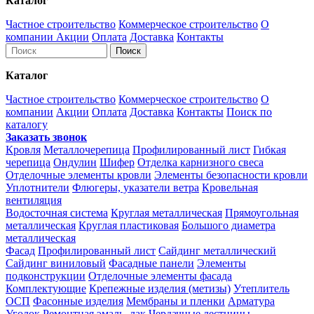
Каталог
Частное строительство
Коммерческое строительство
О
компании
Акции
Оплата
Доставка
Контакты
Каталог
Частное строительство
Коммерческое строительство
О
компании
Акции
Оплата
Доставка
Контакты
Поиск по
каталогу
Заказать звонок
Кровля
Металлочерепица
Профилированный лист
Гибкая
черепица
Ондулин
Шифер
Отделка карнизного свеса
Отделочные элементы кровли
Элементы безопасности кровли
Уплотнители
Флюгеры, указатели ветра
Кровельная
вентиляция
Водосточная система
Круглая металлическая
Прямоугольная
металлическая
Круглая пластиковая
Большого диаметра
металлическая
Фасад
Профилированный лист
Сайдинг металлический
Сайдинг виниловый
Фасадные панели
Элементы
подконструкции
Отделочные элементы фасада
Комплектующие
Крепежные изделия (метизы)
Утеплитель
ОСП
Фасонные изделия
Мембраны и пленки
Арматура
Уголок
Ремонтная эмаль, лак
Чердачные лестницы