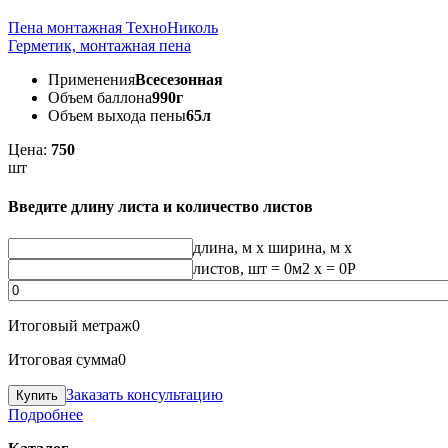
Пена монтажная ТехноНиколь
Герметик, монтажная пена
Применения
Всесезонная
Объем баллона
990г
Объем выхода пены
65л
Цена:
750
шт
Введите длину листа и количество листов
длина, м
x
ширина, м
x
листов, шт
=
0
м2 x =
0
Р
Итоговый метраж
0
Итоговая сумма
0
Заказать консультацию
Подробнее