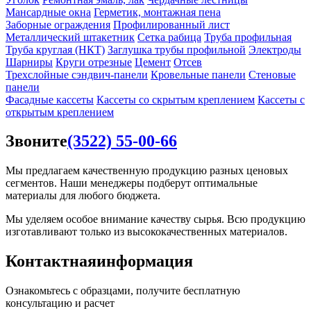
Мансардные окна
Герметик, монтажная пена
Заборные ограждения
Профилированный лист
Металлический штакетник
Сетка рабица
Труба профильная
Труба круглая (НКТ)
Заглушка трубы профильной
Электроды
Шарниры
Круги отрезные
Цемент
Отсев
Трехслойные сэндвич-панели
Кровельные панели
Стеновые
панели
Фасадные кассеты
Кассеты со скрытым креплением
Кассеты с
открытым креплением
Звоните
(3522) 55-00-66
Мы предлагаем качественную продукцию разных ценовых
сегментов. Наши менеджеры подберут оптимальные
материалы для любого бюджета.
Мы уделяем особое внимание качеству сырья. Всю продукцию
изготавливают только из высококачественных материалов.
Контактная
информация
Ознакомьтесь с образцами, получите бесплатную
консультацию и расчет