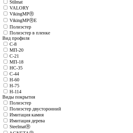
Stilmat
VALORY
VikingMPⓇ
VikingMPⓇE
Полиэстер
Полиэстер в пленке
Вид профиля
С-8
МП-20
С-21
МП-18
HC-35
C-44
H-60
H-75
H-114
Виды покрытия
Полиэстер
Полиэстер двусторонний
Имитация камня
Имитация дерева
SteelmatⓇ