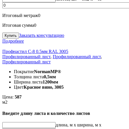
Итоговый метраж
0
Итоговая сумма
0
Заказать консультацию
Подробнее
Профнастил С-8 0.5мм RAL 3005
Профилированный лист
,
Профилированный лист
,
Профилированный лист
Покрытие
NormanMP®
Толщина листа
0,5мм
Ширина листа
1200мм
Цвет
Красное вино, 3005
Цена:
587
м2
Введите длину листа и количество листов
длина, м
x
ширина, м
x