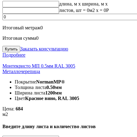
длина, м
x
ширина, м
x
листов, шт
=
0
м2 x =
0
Р
Итоговый метраж
0
Итоговая сумма
0
Заказать консультацию
Подробнее
Монтекристо МП 0.5мм RAL 3005
Металлочерепица
Покрытие
NormanMP®
Толщина листа
0.50мм
Ширина листа
1200мм
Цвет
Красное вино, RAL 3005
Цена:
684
м2
Введите длину листа и количество листов