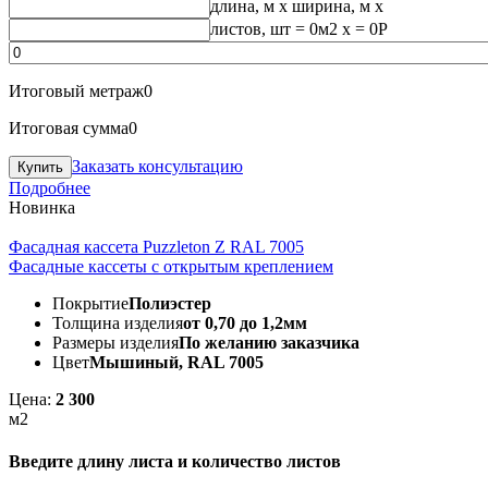
длина, м
x
ширина, м
x
листов, шт
=
0
м2 x =
0
Р
Итоговый метраж
0
Итоговая сумма
0
Заказать консультацию
Подробнее
Новинка
Фасадная кассета Puzzleton Z RAL 7005
Фасадные кассеты с открытым креплением
Покрытие
Полиэстер
Толщина изделия
от 0,70 до 1,2мм
Размеры изделия
По желанию заказчика
Цвет
Мышиный, RAL 7005
Цена:
2 300
м2
Введите длину листа и количество листов