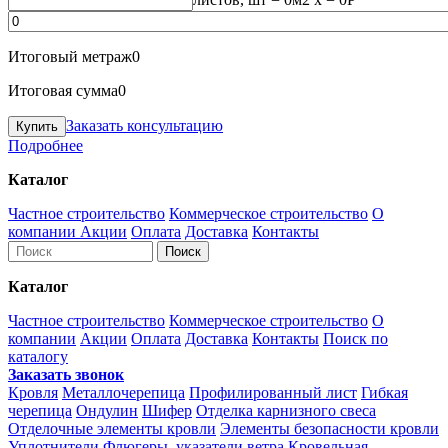
Итоговый метраж
0
Итоговая сумма
0
Заказать консультацию
Подробнее
Каталог
Частное строительство
Коммерческое строительство
О
компании
Акции
Оплата
Доставка
Контакты
Каталог
Частное строительство
Коммерческое строительство
О
компании
Акции
Оплата
Доставка
Контакты
Поиск по
каталогу
Заказать звонок
Кровля
Металлочерепица
Профилированный лист
Гибкая
черепица
Ондулин
Шифер
Отделка карнизного свеса
Отделочные элементы кровли
Элементы безопасности кровли
Уплотнители
Флюгеры, указатели ветра
Кровельная