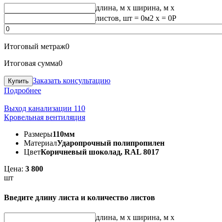
длина, м
x
ширина, м
x
листов, шт
=
0
м2 x =
0
Р
Итоговый метраж
0
Итоговая сумма
0
Заказать консультацию
Подробнее
Выход канализации 110
Кровельная вентиляция
Размеры
110мм
Материал
Ударопрочный полипропилен
Цвет
Коричневый шоколад, RAL 8017
Цена:
3 800
шт
Введите длину листа и количество листов
длина, м
x
ширина, м
x