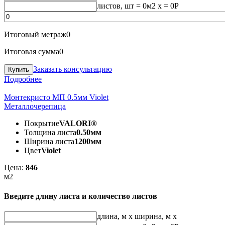
листов, шт
=
0
м2 x =
0
Р
Итоговый метраж
0
Итоговая сумма
0
Заказать консультацию
Подробнее
Монтекристо МП 0.5мм Violet
Металлочерепица
Покрытие
VALORI®
Толщина листа
0.50мм
Ширина листа
1200мм
Цвет
Violet
Цена:
846
м2
Введите длину листа и количество листов
длина, м
x
ширина, м
x