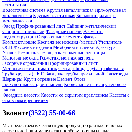
вентиляция
Водосточная система
Круглая металлическая
Прямоугольная
металлическая
Круглая пластиковая
Большого диаметра
металлическая
Фасад
Профилированный лист
Сайдинг металлический
Сайдинг виниловый
Фасадные панели
Элементы
подконструкции
Отделочные элементы фасада
Комплектующие
Крепежные изделия (метизы)
Утеплитель
ОСП
Фасонные изделия
Мембраны и пленки
Арматура
Уголок
Ремонтная эмаль, лак
Чердачные лестницы
Мансардные окна
Герметик, монтажная пена
Заборные ограждения
Профилированный лист
Металлический штакетник
Сетка рабица
Труба профильная
Труба круглая (НКТ)
Заглушка трубы профильной
Электроды
Шарниры
Круги отрезные
Цемент
Отсев
Трехслойные сэндвич-панели
Кровельные панели
Стеновые
панели
Фасадные кассеты
Кассеты со скрытым креплением
Кассеты с
открытым креплением
Звоните
(3522) 55-00-66
Мы предлагаем качественную продукцию разных ценовых
сегментов. Наши менеджеры подберут оптимальные