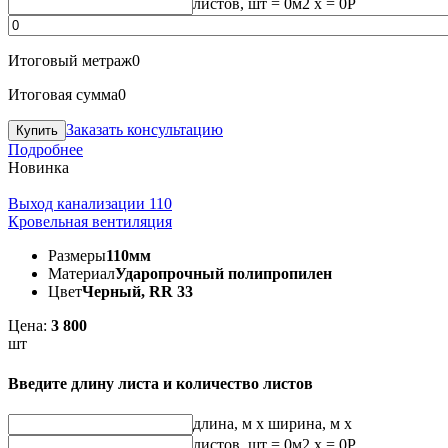
листов, шт
=
0
м2 x =
0
Р
Итоговый метраж
0
Итоговая сумма
0
Заказать консультацию
Подробнее
Новинка
Выход канализации 110
Кровельная вентиляция
Размеры
110мм
Материал
Ударопрочный полипропилен
Цвет
Черный, RR 33
Цена:
3 800
шт
Введите длину листа и количество листов
длина, м
x
ширина, м
x
листов, шт
=
0
м2 x =
0
Р