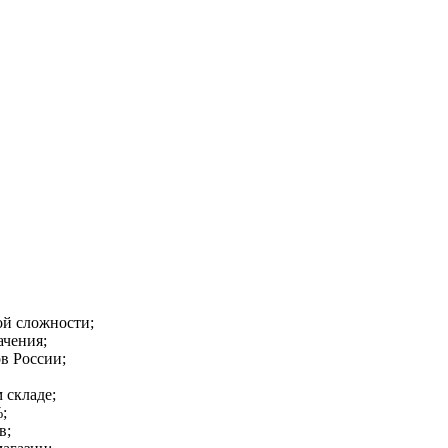
ой сложности;
ачения;
в России;
 складе;
;
в;