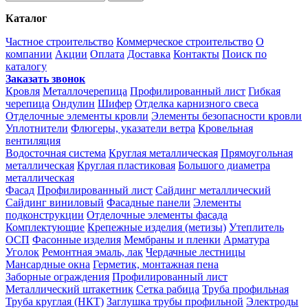
Каталог
Частное строительство
Коммерческое строительство
О
компании
Акции
Оплата
Доставка
Контакты
Поиск по
каталогу
Заказать звонок
Кровля
Металлочерепица
Профилированный лист
Гибкая
черепица
Ондулин
Шифер
Отделка карнизного свеса
Отделочные элементы кровли
Элементы безопасности кровли
Уплотнители
Флюгеры, указатели ветра
Кровельная
вентиляция
Водосточная система
Круглая металлическая
Прямоугольная
металлическая
Круглая пластиковая
Большого диаметра
металлическая
Фасад
Профилированный лист
Сайдинг металлический
Сайдинг виниловый
Фасадные панели
Элементы
подконструкции
Отделочные элементы фасада
Комплектующие
Крепежные изделия (метизы)
Утеплитель
ОСП
Фасонные изделия
Мембраны и пленки
Арматура
Уголок
Ремонтная эмаль, лак
Чердачные лестницы
Мансардные окна
Герметик, монтажная пена
Заборные ограждения
Профилированный лист
Металлический штакетник
Сетка рабица
Труба профильная
Труба круглая (НКТ)
Заглушка трубы профильной
Электроды