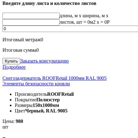
Введите длину листа и количество листов
длина, м
x
ширина, м
x
листов, шт
=
0
м2 x =
0
Р
Итоговый метраж
0
Итоговая сумма
0
Заказать консультацию
Подробнее
Снегозадержатель ROOFRetail 1000мм RAL 9005
Элементы безопасности кровли
Производитель
ROOFRetail
Покрытие
Полиэстер
Размеры
150х1000мм
Цвет
Черный, RAL 9005
Цена:
980
шт