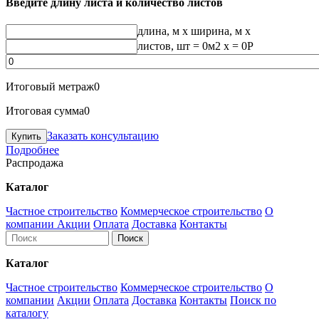
Введите длину листа и количество листов
длина, м
x
ширина, м
x
листов, шт
=
0
м2 x =
0
Р
Итоговый метраж
0
Итоговая сумма
0
Заказать консультацию
Подробнее
Распродажа
Каталог
Частное строительство
Коммерческое строительство
О
компании
Акции
Оплата
Доставка
Контакты
Каталог
Частное строительство
Коммерческое строительство
О
компании
Акции
Оплата
Доставка
Контакты
Поиск по
каталогу