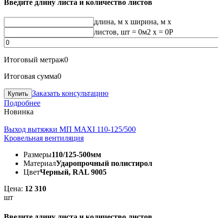
Введите длину листа и количество листов
длина, м
x
ширина, м
x
листов, шт
=
0
м2 x =
0
Р
Итоговый метраж
0
Итоговая сумма
0
Заказать консультацию
Подробнее
Новинка
Выход вытяжки МП MAXI 110-125/500
Кровельная вентиляция
Размеры
110/125-500мм
Материал
Ударопрочный полистирол
Цвет
Черный, RAL 9005
Цена:
12 310
шт
Введите длину листа и количество листов