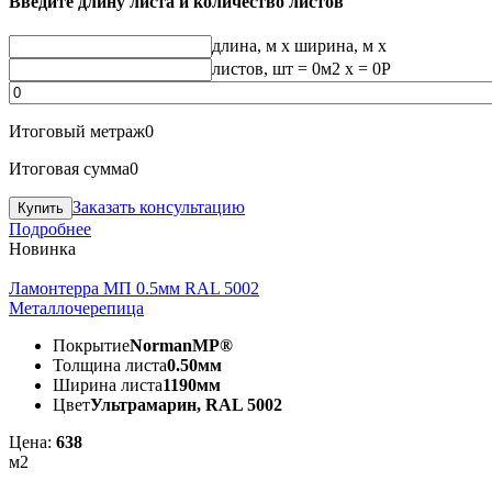
Введите длину листа и количество листов
длина, м
x
ширина, м
x
листов, шт
=
0
м2 x =
0
Р
Итоговый метраж
0
Итоговая сумма
0
Заказать консультацию
Подробнее
Новинка
Ламонтерра МП 0.5мм RAL 5002
Металлочерепица
Покрытие
NormanMP®
Толщина листа
0.50мм
Ширина листа
1190мм
Цвет
Ультрамарин, RAL 5002
Цена:
638
м2