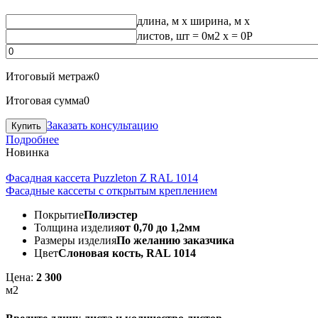
длина, м
x
ширина, м
x
листов, шт
=
0
м2 x =
0
Р
Итоговый метраж
0
Итоговая сумма
0
Заказать консультацию
Подробнее
Новинка
Фасадная кассета Puzzleton Z RAL 1014
Фасадные кассеты с открытым креплением
Покрытие
Полиэстер
Толщина изделия
от 0,70 до 1,2мм
Размеры изделия
По желанию заказчика
Цвет
Слоновая кость, RAL 1014
Цена:
2 300
м2