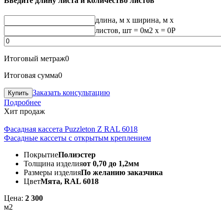
Введите длину листа и количество листов
длина, м
x
ширина, м
x
листов, шт
=
0
м2 x =
0
Р
Итоговый метраж
0
Итоговая сумма
0
Заказать консультацию
Подробнее
Хит продаж
Фасадная кассета Puzzleton Z RAL 6018
Фасадные кассеты с открытым креплением
Покрытие
Полиэстер
Толщина изделия
от 0,70 до 1,2мм
Размеры изделия
По желанию заказчика
Цвет
Мята, RAL 6018
Цена:
2 300
м2