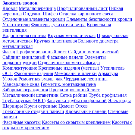
Заказать звонок
Кровля
Металлочерепица
Профилированный лист
Гибкая
черепица
Ондулин
Шифер
Отделка карнизного свеса
Отделочные элементы кровли
Элементы безопасности кровли
Уплотнители
Флюгеры, указатели ветра
Кровельная
вентиляция
Водосточная система
Круглая металлическая
Прямоугольная
металлическая
Круглая пластиковая
Большого диаметра
металлическая
Фасад
Профилированный лист
Сайдинг металлический
Сайдинг виниловый
Фасадные панели
Элементы
подконструкции
Отделочные элементы фасада
Комплектующие
Крепежные изделия (метизы)
Утеплитель
ОСП
Фасонные изделия
Мембраны и пленки
Арматура
Уголок
Ремонтная эмаль, лак
Чердачные лестницы
Мансардные окна
Герметик, монтажная пена
Заборные ограждения
Профилированный лист
Металлический штакетник
Сетка рабица
Труба профильная
Труба круглая (НКТ)
Заглушка трубы профильной
Электроды
Шарниры
Круги отрезные
Цемент
Отсев
Трехслойные сэндвич-панели
Кровельные панели
Стеновые
панели
Фасадные кассеты
Кассеты со скрытым креплением
Кассеты с
открытым креплением