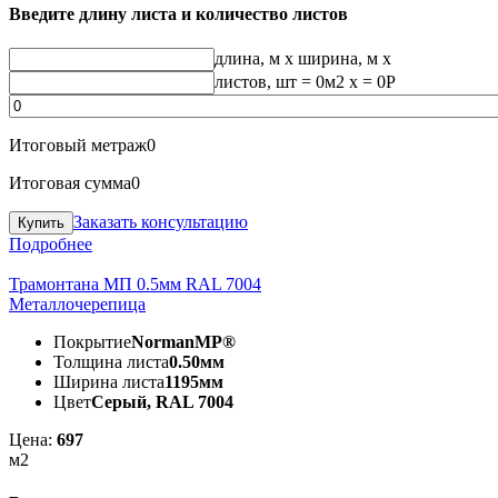
Введите длину листа и количество листов
длина, м
x
ширина, м
x
листов, шт
=
0
м2 x =
0
Р
Итоговый метраж
0
Итоговая сумма
0
Заказать консультацию
Подробнее
Трамонтана МП 0.5мм RAL 7004
Металлочерепица
Покрытие
NormanMP®
Толщина листа
0.50мм
Ширина листа
1195мм
Цвет
Серый, RAL 7004
Цена:
697
м2