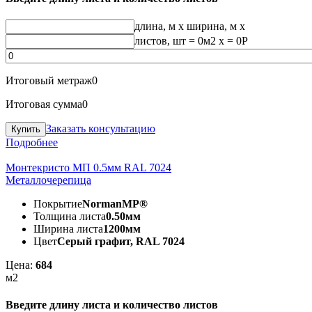
длина, м
x
ширина, м
x
листов, шт
=
0
м2 x =
0
Р
Итоговый метраж
0
Итоговая сумма
0
Заказать консультацию
Подробнее
Монтекристо МП 0.5мм RAL 7024
Металлочерепица
Покрытие
NormanMP®
Толщина листа
0.50мм
Ширина листа
1200мм
Цвет
Серый графит, RAL 7024
Цена:
684
м2
Введите длину листа и количество листов