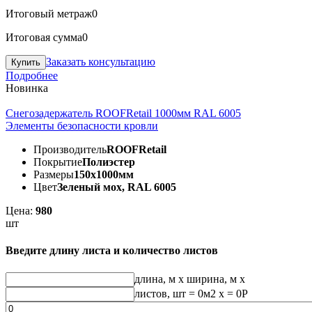
Итоговый метраж
0
Итоговая сумма
0
Заказать консультацию
Подробнее
Новинка
Снегозадержатель ROOFRetail 1000мм RAL 6005
Элементы безопасности кровли
Производитель
ROOFRetail
Покрытие
Полиэстер
Размеры
150х1000мм
Цвет
Зеленый мох, RAL 6005
Цена:
980
шт
Введите длину листа и количество листов
длина, м
x
ширина, м
x
листов, шт
=
0
м2 x =
0
Р