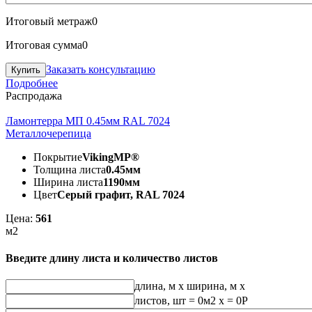
Итоговый метраж
0
Итоговая сумма
0
Заказать консультацию
Подробнее
Распродажа
Ламонтерра МП 0.45мм RAL 7024
Металлочерепица
Покрытие
VikingMP®
Толщина листа
0.45мм
Ширина листа
1190мм
Цвет
Серый графит, RAL 7024
Цена:
561
м2
Введите длину листа и количество листов
длина, м
x
ширина, м
x
листов, шт
=
0
м2 x =
0
Р