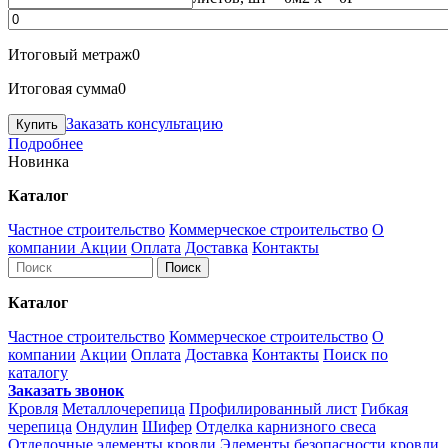
Итоговый метраж
0
Итоговая сумма
0
Заказать консультацию
Подробнее
Новинка
Каталог
Частное строительство
Коммерческое строительство
О
компании
Акции
Оплата
Доставка
Контакты
Каталог
Частное строительство
Коммерческое строительство
О
компании
Акции
Оплата
Доставка
Контакты
Поиск по
каталогу
Заказать звонок
Кровля
Металлочерепица
Профилированный лист
Гибкая
черепица
Ондулин
Шифер
Отделка карнизного свеса
Отделочные элементы кровли
Элементы безопасности кровли