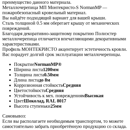
преимущество данного материала.
Металлочерепица МП Монтекристо-S NormanMP —
пожаробезопасный кровельный материал.
Вы найдёте подходящий вариант для вашей крыши.
Сталь толщиной 0.5 мм оберегает крышу от механических
повреждений.
Благодаря декоративно-защитному покрытию Полиэстер
металлочерепица отличается впечатляющими декоративными
характеристиками.
Профиль МОНТЕКРИСТО акцентирует эстетичность кровли.
Вас порадует долгий срок эксплуатации металлочерепицы.
Покрытие
NormanMP®
Ширина листа
1200мм
Толщина листа
0.50мм
Длина листа
до 8м
Коррозионная стойкость
Средняя
Цветостойкость
Средняя
Устойчивость к мех. повреждениям
Высокая
Цвет
Шоколад, RAL 8017
Высота ступеньки
25мм
Самовывоз:
Если вы располагаете необходимым транспортом, то можете
самостоятельно забрать приобретённую продукцию со склада.