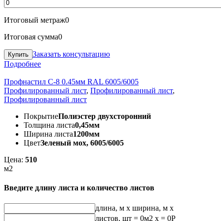
Итоговый метраж
0
Итоговая сумма
0
Заказать консультацию
Подробнее
Профнастил С-8 0.45мм RAL 6005/6005
Профилированный лист
,
Профилированный лист
,
Профилированный лист
Покрытие
Полиэстер двухсторонний
Толщина листа
0,45мм
Ширина листа
1200мм
Цвет
Зеленый мох, 6005/6005
Цена:
510
м2
Введите длину листа и количество листов
длина, м
x
ширина, м
x
листов, шт
=
0
м2 x =
0
Р