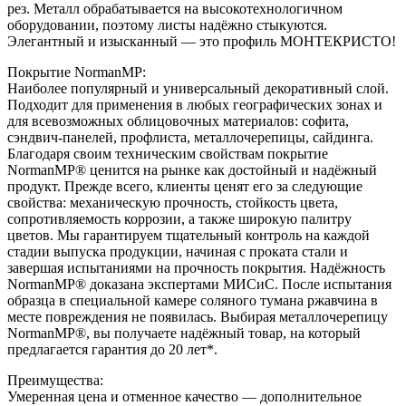
рез. Металл обрабатывается на высокотехнологичном
оборудовании, поэтому листы надёжно стыкуются.
Элегантный и изысканный ― это профиль МОНТЕКРИСТО!
Покрытие NormanMP:
Наиболее популярный и универсальный декоративный слой.
Подходит для применения в любых географических зонах и
для всевозможных облицовочных материалов: софита,
сэндвич-панелей, профлиста, металлочерепицы, сайдинга.
Благодаря своим техническим свойствам покрытие
NormanMP® ценится на рынке как достойный и надёжный
продукт. Прежде всего, клиенты ценят его за следующие
свойства: механическую прочность, стойкость цвета,
сопротивляемость коррозии, а также широкую палитру
цветов. Мы гарантируем тщательный контроль на каждой
стадии выпуска продукции, начиная с проката стали и
завершая испытаниями на прочность покрытия. Надёжность
NormanMP® доказана экспертами МИСиС. После испытания
образца в специальной камере соляного тумана ржавчина в
месте повреждения не появилась. Выбирая металлочерепицу
NormanMP®, вы получаете надёжный товар, на который
предлагается гарантия до 20 лет*.
Преимущества:
Умеренная цена и отменное качество — дополнительное