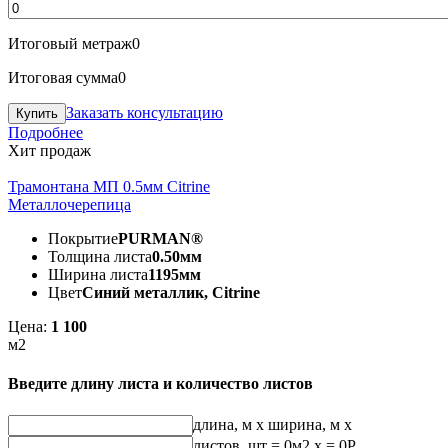
Итоговый метраж
0
Итоговая сумма
0
Заказать консультацию
Подробнее
Хит продаж
Трамонтана МП 0.5мм Citrine
Металлочерепица
Покрытие
PURMAN®
Толщина листа
0.50мм
Ширина листа
1195мм
Цвет
Синий металлик, Citrine
Цена:
1 100
м2
Введите длину листа и количество листов
длина, м
x
ширина, м
x
листов, шт
=
0
м2 x =
0
Р