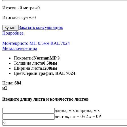
Итоговый метраж
0
Итоговая сумма
0
Заказать консультацию
Подробнее
Монтекристо МП 0.5мм RAL 7024
Металлочерепица
Покрытие
NormanMP®
Толщина листа
0.50мм
Ширина листа
1200мм
Цвет
Серый графит, RAL 7024
Цена:
684
м2
Введите длину листа и количество листов
длина, м
x
ширина, м
x
листов, шт
=
0
м2 x =
0
Р