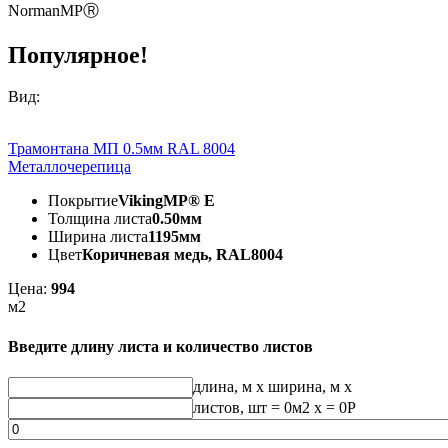
NormanMPⓇ
Популярное!
Вид:
Трамонтана МП 0.5мм RAL 8004
Металлочерепица
Покрытие
VikingMP® E
Толщина листа
0.50мм
Ширина листа
1195мм
Цвет
Коричневая медь, RAL8004
Цена:
994
м2
Введите длину листа и количество листов
длина, м
x
ширина, м
x
листов, шт
=
0
м2 x =
0
Р