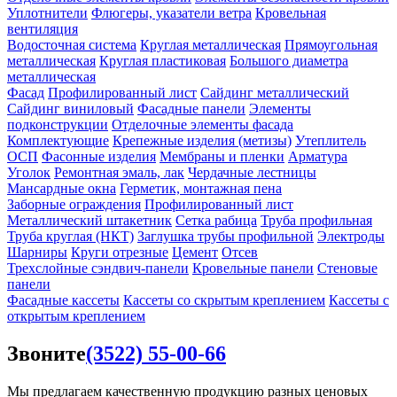
Уплотнители
Флюгеры, указатели ветра
Кровельная
вентиляция
Водосточная система
Круглая металлическая
Прямоугольная
металлическая
Круглая пластиковая
Большого диаметра
металлическая
Фасад
Профилированный лист
Сайдинг металлический
Сайдинг виниловый
Фасадные панели
Элементы
подконструкции
Отделочные элементы фасада
Комплектующие
Крепежные изделия (метизы)
Утеплитель
ОСП
Фасонные изделия
Мембраны и пленки
Арматура
Уголок
Ремонтная эмаль, лак
Чердачные лестницы
Мансардные окна
Герметик, монтажная пена
Заборные ограждения
Профилированный лист
Металлический штакетник
Сетка рабица
Труба профильная
Труба круглая (НКТ)
Заглушка трубы профильной
Электроды
Шарниры
Круги отрезные
Цемент
Отсев
Трехслойные сэндвич-панели
Кровельные панели
Стеновые
панели
Фасадные кассеты
Кассеты со скрытым креплением
Кассеты с
открытым креплением
Звоните
(3522) 55-00-66
Мы предлагаем качественную продукцию разных ценовых