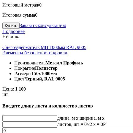
Итоговый метраж
0
Итоговая сумма
0
Заказать консультацию
Подробнее
Новинка
Снегозадержатель МП 1000мм RAL 9005
Элементы безопасности кровли
Производитель
Металл Профиль
Покрытие
Полиэстер
Размеры
150х1000мм
Цвет
Черный, RAL 9005
Цена:
1 100
шт
Введите длину листа и количество листов
длина, м
x
ширина, м
x
листов, шт
=
0
м2 x =
0
Р