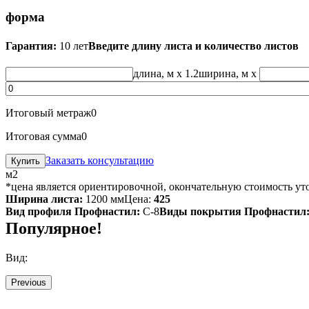
форма
Гарантия:
10 лет
Введите длину листа и количество листов
длина, м
x 1.2
ширина, м
x
Итоговый метраж
0
Итоговая сумма
0
Заказать консультацию
м2
*цена является ориентировочной, окончательную стоимость ут
Ширина листа:
1200 мм
Цена:
425
Вид профиля Профнастил:
С-8
Виды покрытия Профнастил
Популярное!
Вид:
Previous