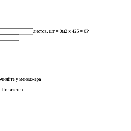
листов, шт
=
0
м2 x 425 =
0
Р
очняйте у менеджера
:
Полиэстер