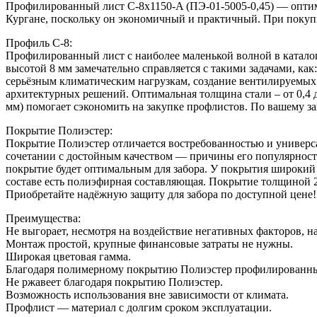
Профилированный лист С-8x1150-A (ПЭ-01-5005-0,45) — оптима
Кургане, поскольку он экономичный и практичный. При покупк
Профиль С-8:
Профилированный лист с наиболее маленькой волной в катало
высотой 8 мм замечательно справляется с такими задачами, к
серьёзным климатическим нагрузкам, создание вентилируемых
архитектурных решений. Оптимальная толщина стали – от 0,4 
мм) помогает сэкономить на закупке профлистов. По вашему за
Покрытие Полиэстер:
Покрытие Полиэстер отличается востребованностью и универса
сочетании с достойным качеством — причины его популярност
покрытие будет оптимальным для забора. У покрытия широкий
составе есть полиэфирная составляющая. Покрытие толщиной 2
Приобретайте надёжную защиту для забора по доступной цене!
Преимущества:
Не выгорает, несмотря на воздействие негативных факторов, н
Монтаж простой, крупные финансовые затраты не нужны.
Широкая цветовая гамма.
Благодаря полимерному покрытию Полиэстер профилированный
Не ржавеет благодаря покрытию Полиэстер.
Возможность использования вне зависимости от климата.
Профлист — материал с долгим сроком эксплуатации.