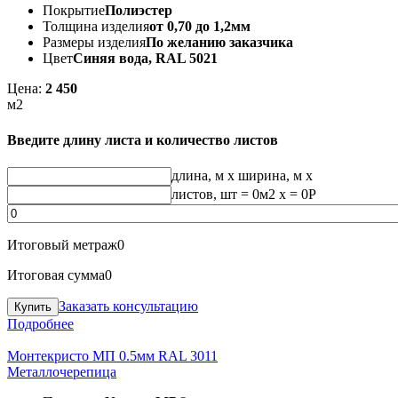
Покрытие
Полиэстер
Толщина изделия
от 0,70 до 1,2мм
Размеры изделия
По желанию заказчика
Цвет
Синяя вода, RAL 5021
Цена:
2 450
м2
Введите длину листа и количество листов
длина, м
x
ширина, м
x
листов, шт
=
0
м2 x =
0
Р
Итоговый метраж
0
Итоговая сумма
0
Заказать консультацию
Подробнее
Монтекристо МП 0.5мм RAL 3011
Металлочерепица