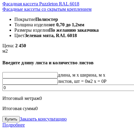
Фасадная кассета Puzzleton RAL 6018
Фасадные кассеты со скрытым креплением
Покрытие
Полиэстер
Толщина изделия
от 0,70 до 1,2мм
Размеры изделия
По желанию заказчика
Цвет
Зеленая мята, RAL 6018
Цена:
2 450
м2
Введите длину листа и количество листов
длина, м
x
ширина, м
x
листов, шт
=
0
м2 x =
0
Р
Итоговый метраж
0
Итоговая сумма
0
Заказать консультацию
Подробнее