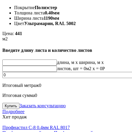
Покрытие
Полиэстер
Толщина листа
0.40мм
Ширина листа
1190мм
Цвет
Ультрамарин, RAL 5002
Цена:
441
м2
Введите длину листа и количество листов
длина, м
x
ширина, м
x
листов, шт
=
0
м2 x =
0
Р
Итоговый метраж
0
Итоговая сумма
0
Заказать консультацию
Подробнее
Хит продаж
Профнастил С-8 0.4мм RAL 8017