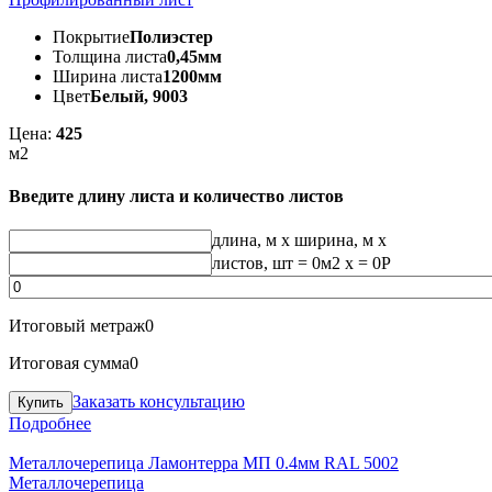
Покрытие
Полиэстер
Толщина листа
0,45мм
Ширина листа
1200мм
Цвет
Белый, 9003
Цена:
425
м2
Введите длину листа и количество листов
длина, м
x
ширина, м
x
листов, шт
=
0
м2 x =
0
Р
Итоговый метраж
0
Итоговая сумма
0
Заказать консультацию
Подробнее
Металлочерепица Ламонтерра МП 0.4мм RAL 5002
Металлочерепица