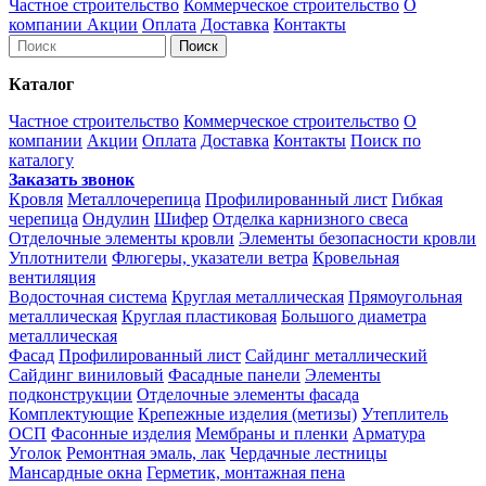
Частное строительство
Коммерческое строительство
О
компании
Акции
Оплата
Доставка
Контакты
Каталог
Частное строительство
Коммерческое строительство
О
компании
Акции
Оплата
Доставка
Контакты
Поиск по
каталогу
Заказать звонок
Кровля
Металлочерепица
Профилированный лист
Гибкая
черепица
Ондулин
Шифер
Отделка карнизного свеса
Отделочные элементы кровли
Элементы безопасности кровли
Уплотнители
Флюгеры, указатели ветра
Кровельная
вентиляция
Водосточная система
Круглая металлическая
Прямоугольная
металлическая
Круглая пластиковая
Большого диаметра
металлическая
Фасад
Профилированный лист
Сайдинг металлический
Сайдинг виниловый
Фасадные панели
Элементы
подконструкции
Отделочные элементы фасада
Комплектующие
Крепежные изделия (метизы)
Утеплитель
ОСП
Фасонные изделия
Мембраны и пленки
Арматура
Уголок
Ремонтная эмаль, лак
Чердачные лестницы
Мансардные окна
Герметик, монтажная пена