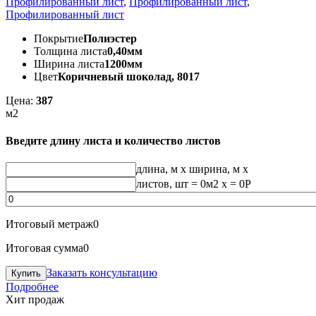
Профилированный лист
,
Профилированный лист
,
Профилированный лист
Покрытие
Полиэстер
Толщина листа
0,40мм
Ширина листа
1200мм
Цвет
Коричневый шоколад, 8017
Цена:
387
м2
Введите длину листа и количество листов
длина, м
x
ширина, м
x
листов, шт
=
0
м2 x =
0
Р
Итоговый метраж
0
Итоговая сумма
0
Заказать консультацию
Подробнее
Хит продаж