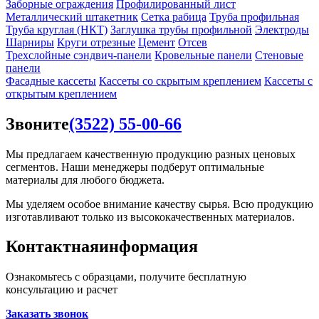
Заборные ограждения
Профилированный лист
Металлический штакетник
Сетка рабица
Труба профильная
Труба круглая (НКТ)
Заглушка трубы профильной
Электроды
Шарниры
Круги отрезные
Цемент
Отсев
Трехслойные сэндвич-панели
Кровельные панели
Стеновые
панели
Фасадные кассеты
Кассеты со скрытым креплением
Кассеты с
открытым креплением
Звоните
(3522) 55-00-66
Мы предлагаем качественную продукцию разных ценовых
сегментов. Наши менеджеры подберут оптимальные
материалы для любого бюджета.
Мы уделяем особое внимание качеству сырья. Всю продукцию
изготавливают только из высококачественных материалов.
Контактная
информация
Ознакомьтесь с образцами, получите бесплатную
консультацию и расчет
Заказать звонок