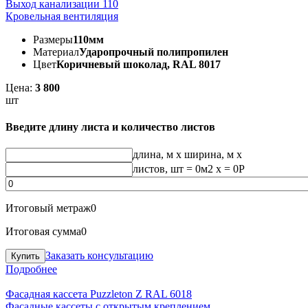
Выход канализации 110
Кровельная вентиляция
Размеры
110мм
Материал
Ударопрочный полипропилен
Цвет
Коричневый шоколад, RAL 8017
Цена:
3 800
шт
Введите длину листа и количество листов
длина, м
x
ширина, м
x
листов, шт
=
0
м2 x =
0
Р
Итоговый метраж
0
Итоговая сумма
0
Заказать консультацию
Подробнее
Фасадная кассета Puzzleton Z RAL 6018
Фасадные кассеты с открытым креплением