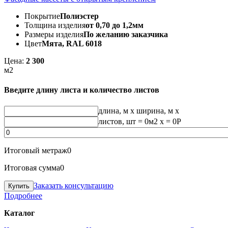
Покрытие
Полиэстер
Толщина изделия
от 0,70 до 1,2мм
Размеры изделия
По желанию заказчика
Цвет
Мята, RAL 6018
Цена:
2 300
м2
Введите длину листа и количество листов
длина, м
x
ширина, м
x
листов, шт
=
0
м2 x =
0
Р
Итоговый метраж
0
Итоговая сумма
0
Заказать консультацию
Подробнее
Каталог