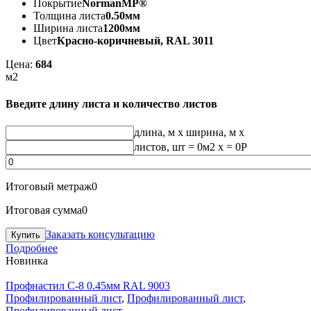
Покрытие
NormanMP®
Толщина листа
0.50мм
Ширина листа
1200мм
Цвет
Красно-коричневый, RAL 3011
Цена:
684
м2
Введите длину листа и количество листов
длина, м
x
ширина, м
x
листов, шт
=
0
м2 x =
0
Р
Итоговый метраж
0
Итоговая сумма
0
Заказать консультацию
Подробнее
Новинка
Профнастил С-8 0.45мм RAL 9003
Профилированный лист
,
Профилированный лист
,
Профилированный лист