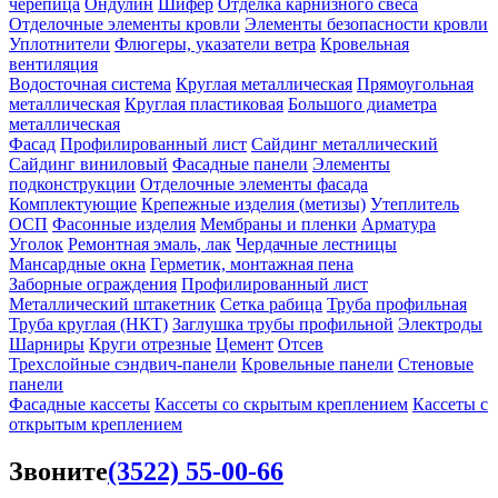
черепица
Ондулин
Шифер
Отделка карнизного свеса
Отделочные элементы кровли
Элементы безопасности кровли
Уплотнители
Флюгеры, указатели ветра
Кровельная
вентиляция
Водосточная система
Круглая металлическая
Прямоугольная
металлическая
Круглая пластиковая
Большого диаметра
металлическая
Фасад
Профилированный лист
Сайдинг металлический
Сайдинг виниловый
Фасадные панели
Элементы
подконструкции
Отделочные элементы фасада
Комплектующие
Крепежные изделия (метизы)
Утеплитель
ОСП
Фасонные изделия
Мембраны и пленки
Арматура
Уголок
Ремонтная эмаль, лак
Чердачные лестницы
Мансардные окна
Герметик, монтажная пена
Заборные ограждения
Профилированный лист
Металлический штакетник
Сетка рабица
Труба профильная
Труба круглая (НКТ)
Заглушка трубы профильной
Электроды
Шарниры
Круги отрезные
Цемент
Отсев
Трехслойные сэндвич-панели
Кровельные панели
Стеновые
панели
Фасадные кассеты
Кассеты со скрытым креплением
Кассеты с
открытым креплением
Звоните
(3522) 55-00-66