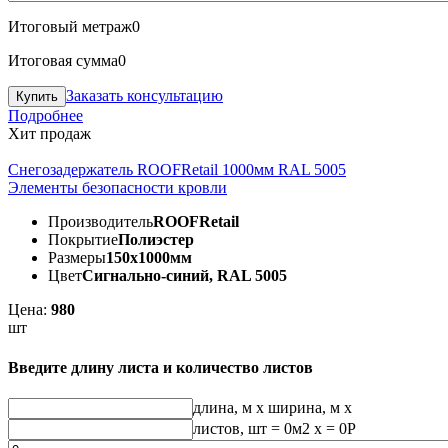
Итоговый метраж
0
Итоговая сумма
0
Заказать консультацию
Подробнее
Хит продаж
Снегозадержатель ROOFRetail 1000мм RAL 5005
Элементы безопасности кровли
Производитель
ROOFRetail
Покрытие
Полиэстер
Размеры
150х1000мм
Цвет
Сигнально-синий, RAL 5005
Цена:
980
шт
Введите длину листа и количество листов
длина, м
x
ширина, м
x
листов, шт
=
0
м2 x =
0
Р