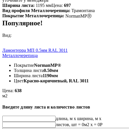
уточняйте у менеджера
Ширина листа:
1195 мм
Цена:
697
Вид профиля Металлочерепица:
Трамонтана
Покрытие Металлочерепица:
NormanMPⓇ
Популярное!
Вид:
Ламонтерра МП 0.5мм RAL 3011
Металлочерепица
Покрытие
NormanMP®
Толщина листа
0.50мм
Ширина листа
1190мм
Цвет
Красно-коричневый, RAL 3011
Цена:
638
м2
Введите длину листа и количество листов
длина, м
x
ширина, м
x
листов, шт
=
0
м2 x =
0
Р