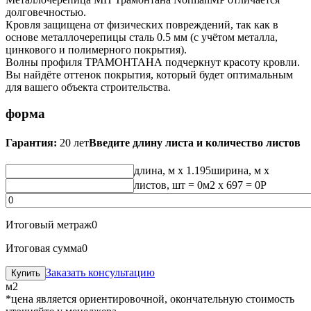
долговечностью.
Кровля защищена от физических повреждений, так как в
основе металлочерепицы сталь 0.5 мм (с учётом металла,
цинкового и полимерного покрытия).
Волны профиля ТРАМОНТАНА подчеркнут красоту кровли.
Вы найдёте оттенок покрытия, который будет оптимальным
для вашего объекта строительства.
форма
Гарантия:
20 лет
Введите длину листа и количество листов
длина, м
x 1.195
ширина, м
x
листов, шт
=
0
м2 x 697 =
0
Р
Итоговый метраж
0
Итоговая сумма
0
Заказать консультацию
м2
*цена является ориентировочной, окончательную стоимость