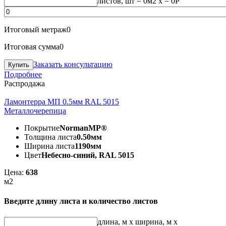
листов, шт
=
0
м2 x =
0
Р
Итоговый метраж
0
Итоговая сумма
0
Заказать консультацию
Подробнее
Распродажа
Ламонтерра МП 0.5мм RAL 5015
Металлочерепица
Покрытие
NormanMP®
Толщина листа
0.50мм
Ширина листа
1190мм
Цвет
Небесно-синий, RAL 5015
Цена:
638
м2
Введите длину листа и количество листов
длина, м
x
ширина, м
x