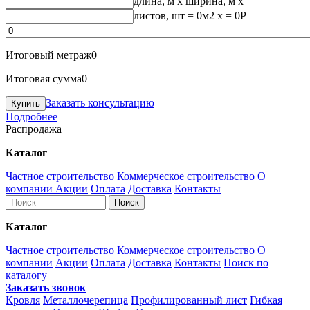
длина, м
x
ширина, м
x
листов, шт
=
0
м2 x =
0
Р
Итоговый метраж
0
Итоговая сумма
0
Заказать консультацию
Подробнее
Распродажа
Каталог
Частное строительство
Коммерческое строительство
О
компании
Акции
Оплата
Доставка
Контакты
Каталог
Частное строительство
Коммерческое строительство
О
компании
Акции
Оплата
Доставка
Контакты
Поиск по
каталогу
Заказать звонок
Кровля
Металлочерепица
Профилированный лист
Гибкая