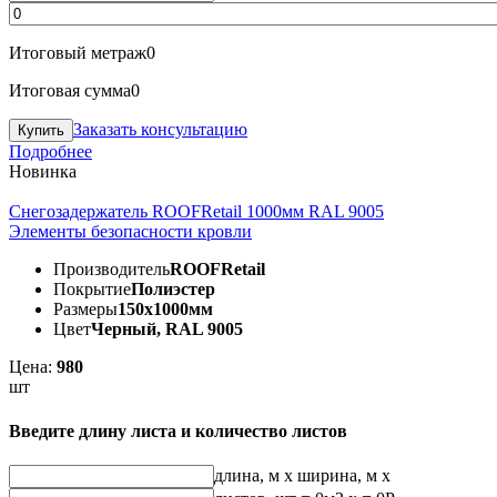
Итоговый метраж
0
Итоговая сумма
0
Заказать консультацию
Подробнее
Новинка
Снегозадержатель ROOFRetail 1000мм RAL 9005
Элементы безопасности кровли
Производитель
ROOFRetail
Покрытие
Полиэстер
Размеры
150х1000мм
Цвет
Черный, RAL 9005
Цена:
980
шт
Введите длину листа и количество листов
длина, м
x
ширина, м
x