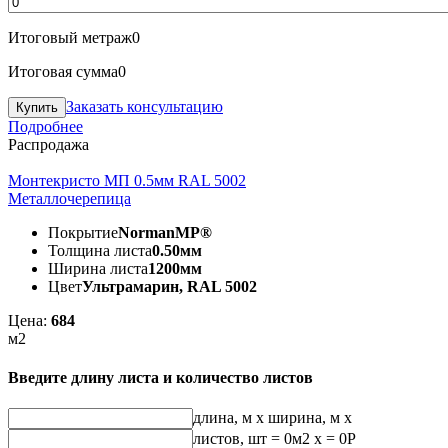
Итоговый метраж
0
Итоговая сумма
0
Заказать консультацию
Подробнее
Распродажа
Монтекристо МП 0.5мм RAL 5002
Металлочерепица
Покрытие
NormanMP®
Толщина листа
0.50мм
Ширина листа
1200мм
Цвет
Ультрамарин, RAL 5002
Цена:
684
м2
Введите длину листа и количество листов
длина, м
x
ширина, м
x
листов, шт
=
0
м2 x =
0
Р