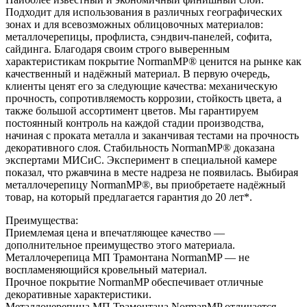
Подходит для использования в различных географических
зонах и для всевозможных облицовочных материалов:
металлочерепицы, профлиста, сэндвич-панелей, софита,
сайдинга. Благодаря своим строго выверенным
характеристикам покрытие NormanMP® ценится на рынке как
качественный и надёжный материал. В первую очередь,
клиенты ценят его за следующие качества: механическую
прочность, сопротивляемость коррозии, стойкость цвета, а
также большой ассортимент цветов. Мы гарантируем
постоянный контроль на каждой стадии производства,
начиная с проката металла и заканчивая тестами на прочность
декоративного слоя. Стабильность NormanMP® доказана
экспертами МИСиС. Эксперимент в специальной камере
показал, что ржавчина в месте надреза не появилась. Выбирая
металлочерепицу NormanMP®, вы приобретаете надёжный
товар, на который предлагается гарантия до 20 лет*.
Преимущества:
Приемлемая цена и впечатляющее качество —
дополнительное преимущество этого материала.
Металлочерепица МП Трамонтана NormanMP — не
воспламеняющийся кровельный материал.
Прочное покрытие NormanMP обеспечивает отличные
декоративные характеристики.
Металлочерепица МП Трамонтана NormanMP отличается