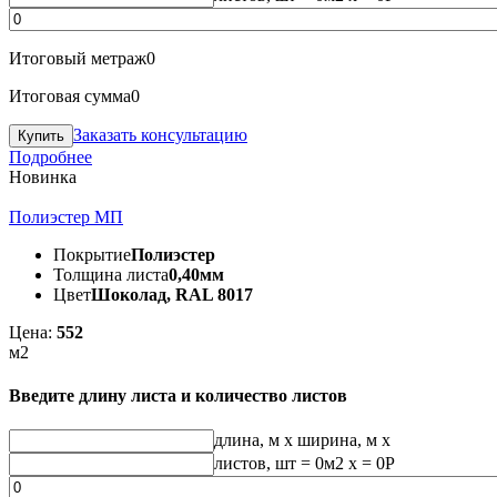
Итоговый метраж
0
Итоговая сумма
0
Заказать консультацию
Подробнее
Новинка
Полиэстер МП
Покрытие
Полиэстер
Толщина листа
0,40мм
Цвет
Шоколад, RAL 8017
Цена:
552
м2
Введите длину листа и количество листов
длина, м
x
ширина, м
x
листов, шт
=
0
м2 x =
0
Р