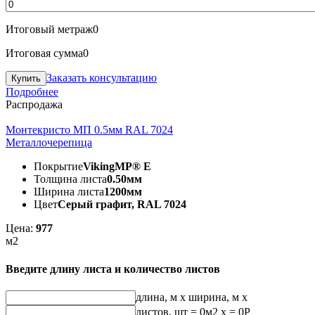
Итоговый метраж
0
Итоговая сумма
0
Заказать консультацию
Подробнее
Распродажа
Монтекристо МП 0.5мм RAL 7024
Металлочерепица
Покрытие
VikingMP® E
Толщина листа
0.50мм
Ширина листа
1200мм
Цвет
Серый графит, RAL 7024
Цена:
977
м2
Введите длину листа и количество листов
длина, м
x
ширина, м
x
листов, шт
=
0
м2 x =
0
Р