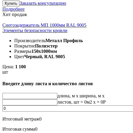
Заказать консультацию
Подробнее
Хит продаж
Снегозадержатель МП 1000мм RAL 9005
Элементы безопасности кровли
Производитель
Металл Профиль
Покрытие
Полиэстер
Размеры
150х1000мм
Цвет
Черный, RAL 9005
Цена:
1 100
шт
Введите длину листа и количество листов
длина, м
x
ширина, м
x
листов, шт
=
0
м2 x =
0
Р
Итоговый метраж
0
Итоговая сумма
0