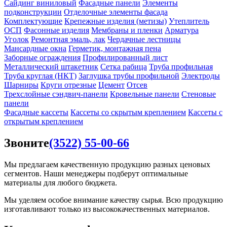
Сайдинг виниловый
Фасадные панели
Элементы
подконструкции
Отделочные элементы фасада
Комплектующие
Крепежные изделия (метизы)
Утеплитель
ОСП
Фасонные изделия
Мембраны и пленки
Арматура
Уголок
Ремонтная эмаль, лак
Чердачные лестницы
Мансардные окна
Герметик, монтажная пена
Заборные ограждения
Профилированный лист
Металлический штакетник
Сетка рабица
Труба профильная
Труба круглая (НКТ)
Заглушка трубы профильной
Электроды
Шарниры
Круги отрезные
Цемент
Отсев
Трехслойные сэндвич-панели
Кровельные панели
Стеновые
панели
Фасадные кассеты
Кассеты со скрытым креплением
Кассеты с
открытым креплением
Звоните
(3522) 55-00-66
Мы предлагаем качественную продукцию разных ценовых
сегментов. Наши менеджеры подберут оптимальные
материалы для любого бюджета.
Мы уделяем особое внимание качеству сырья. Всю продукцию
изготавливают только из высококачественных материалов.