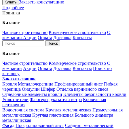
Заказать консультацию
Подробнее
Новинка
Каталог
Частное строительство
Коммерческое строительство
О
компании
Акции
Оплата
Доставка
Контакты
Каталог
Частное строительство
Коммерческое строительство
О
компании
Акции
Оплата
Доставка
Контакты
Поиск по
каталогу
Заказать звонок
Кровля
Металлочерепица
Профилированный лист
Гибкая
черепица
Ондулин
Шифер
Отделка карнизного свеса
Отделочные элементы кровли
Элементы безопасности кровли
Уплотнители
Флюгеры, указатели ветра
Кровельная
вентиляция
Водосточная система
Круглая металлическая
Прямоугольная
металлическая
Круглая пластиковая
Большого диаметра
металлическая
Фасад
Профилированный лист
Сайдинг металлический