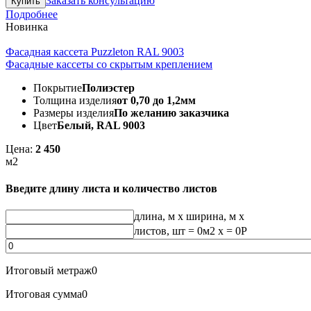
Заказать консультацию
Подробнее
Новинка
Фасадная кассета Puzzleton RAL 9003
Фасадные кассеты со скрытым креплением
Покрытие
Полиэстер
Толщина изделия
от 0,70 до 1,2мм
Размеры изделия
По желанию заказчика
Цвет
Белый, RAL 9003
Цена:
2 450
м2
Введите длину листа и количество листов
длина, м
x
ширина, м
x
листов, шт
=
0
м2 x =
0
Р
Итоговый метраж
0
Итоговая сумма
0