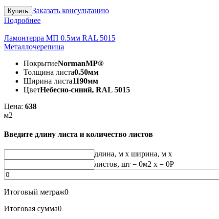
Заказать консультацию
Подробнее
Ламонтерра МП 0.5мм RAL 5015
Металлочерепица
Покрытие
NormanMP®
Толщина листа
0.50мм
Ширина листа
1190мм
Цвет
Небесно-синий, RAL 5015
Цена:
638
м2
Введите длину листа и количество листов
длина, м
x
ширина, м
x
листов, шт
=
0
м2 x =
0
Р
Итоговый метраж
0
Итоговая сумма
0