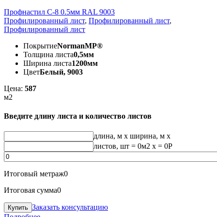
Профнастил С-8 0.5мм RAL 9003
Профилированный лист
,
Профилированный лист
,
Профилированный лист
Покрытие
NormanMP®
Толщина листа
0,5мм
Ширина листа
1200мм
Цвет
Белый, 9003
Цена:
587
м2
Введите длину листа и количество листов
длина, м
x
ширина, м
x
листов, шт
=
0
м2 x =
0
Р
Итоговый метраж
0
Итоговая сумма
0
Заказать консультацию
Подробнее