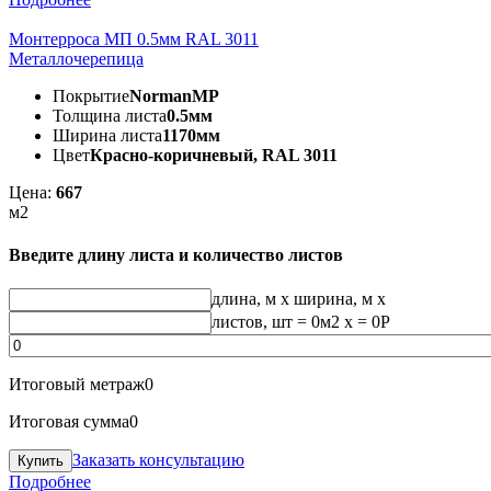
Монтерроса МП 0.5мм RAL 3011
Металлочерепица
Покрытие
NormanMP
Толщина листа
0.5мм
Ширина листа
1170мм
Цвет
Красно-коричневый, RAL 3011
Цена:
667
м2
Введите длину листа и количество листов
длина, м
x
ширина, м
x
листов, шт
=
0
м2 x =
0
Р
Итоговый метраж
0
Итоговая сумма
0
Заказать консультацию
Подробнее