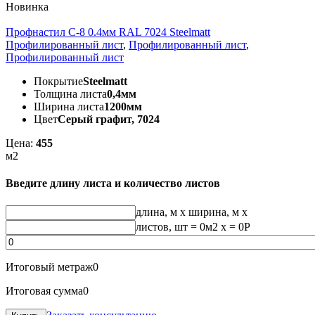
Новинка
Профнастил С-8 0.4мм RAL 7024 Steelmatt
Профилированный лист
,
Профилированный лист
,
Профилированный лист
Покрытие
Steelmatt
Толщина листа
0,4мм
Ширина листа
1200мм
Цвет
Серый графит, 7024
Цена:
455
м2
Введите длину листа и количество листов
длина, м
x
ширина, м
x
листов, шт
=
0
м2 x =
0
Р
Итоговый метраж
0
Итоговая сумма
0