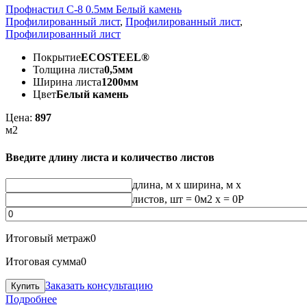
Профнастил С-8 0.5мм Белый камень
Профилированный лист
,
Профилированный лист
,
Профилированный лист
Покрытие
ECOSTEEL®
Толщина листа
0,5мм
Ширина листа
1200мм
Цвет
Белый камень
Цена:
897
м2
Введите длину листа и количество листов
длина, м
x
ширина, м
x
листов, шт
=
0
м2 x =
0
Р
Итоговый метраж
0
Итоговая сумма
0
Заказать консультацию
Подробнее