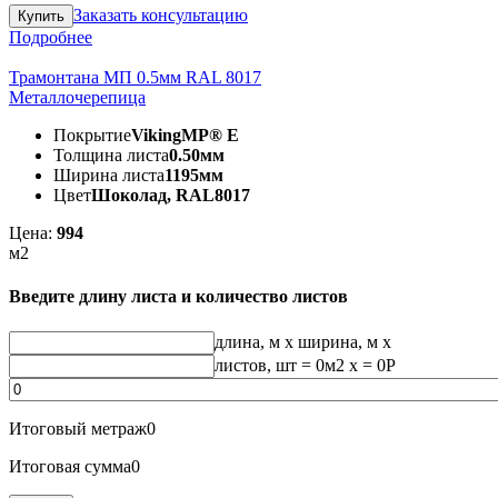
Заказать консультацию
Подробнее
Трамонтана МП 0.5мм RAL 8017
Металлочерепица
Покрытие
VikingMP® E
Толщина листа
0.50мм
Ширина листа
1195мм
Цвет
Шоколад, RAL8017
Цена:
994
м2
Введите длину листа и количество листов
длина, м
x
ширина, м
x
листов, шт
=
0
м2 x =
0
Р
Итоговый метраж
0
Итоговая сумма
0