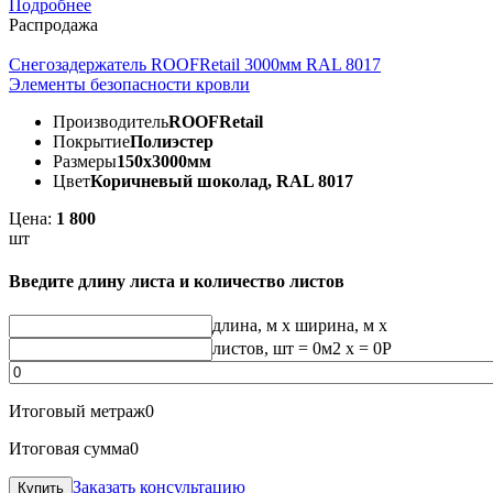
Подробнее
Распродажа
Снегозадержатель ROOFRetail 3000мм RAL 8017
Элементы безопасности кровли
Производитель
ROOFRetail
Покрытие
Полиэстер
Размеры
150х3000мм
Цвет
Коричневый шоколад, RAL 8017
Цена:
1 800
шт
Введите длину листа и количество листов
длина, м
x
ширина, м
x
листов, шт
=
0
м2 x =
0
Р
Итоговый метраж
0
Итоговая сумма
0
Заказать консультацию