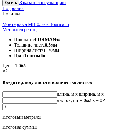
Заказать консультацию
Подробнее
Новинка
Монтерроса МП 0.5мм Tourmalin
Металлочерепица
Покрытие
PURMAN®
Толщина листа
0.5мм
Ширина листа
1170мм
Цвет
Tourmalin
Цена:
1 065
м2
Введите длину листа и количество листов
длина, м
x
ширина, м
x
листов, шт
=
0
м2 x =
0
Р
Итоговый метраж
0
Итоговая сумма
0