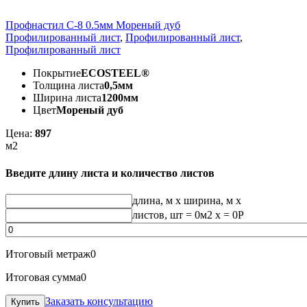
Профнастил С-8 0.5мм Мореный дуб
Профилированный лист
,
Профилированный лист
,
Профилированный лист
Покрытие
ECOSTEEL®
Толщина листа
0,5мм
Ширина листа
1200мм
Цвет
Мореный дуб
Цена:
897
м2
Введите длину листа и количество листов
длина, м
x
ширина, м
x
листов, шт
=
0
м2 x =
0
Р
Итоговый метраж
0
Итоговая сумма
0
Заказать консультацию