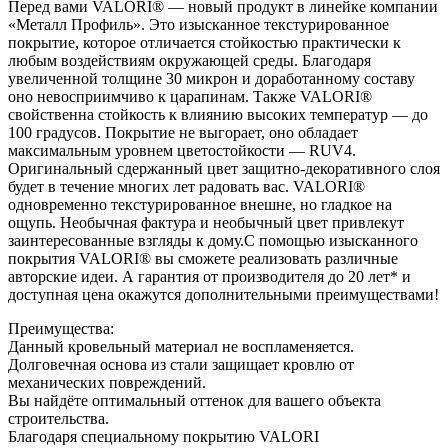
Перед вами VALORI® — новый продукт в линейке компании
«Металл Профиль». Это изысканное текстурированное
покрытие, которое отличается стойкостью практически к
любым воздействиям окружающей среды. Благодаря
увеличенной толщине 30 микрон и доработанному составу
оно невосприимчиво к царапинам. Также VALORI®
свойственна стойкость к влиянию высоких температур — до
100 градусов. Покрытие не выгорает, оно обладает
максимальным уровнем цветостойкости — RUV4.
Оригинальный сдержанный цвет защитно-декоративного слоя
будет в течение многих лет радовать вас. VALORI®
одновременно текстурированное внешне, но гладкое на
ощупь. Необычная фактура и необычный цвет привлекут
заинтересованные взгляды к дому.С помощью изысканного
покрытия VALORI® вы сможете реализовать различные
авторские идеи. А гарантия от производителя до 20 лет* и
доступная цена окажутся дополнительными преимуществами!
Преимущества:
Данный кровельный материал не воспламеняется.
Долговечная основа из стали защищает кровлю от
механических повреждений.
Вы найдёте оптимальный оттенок для вашего объекта
строительства.
Благодаря специальному покрытию VALORI