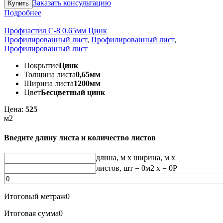
Заказать консультацию
Подробнее
Профнастил С-8 0.65мм Цинк
Профилированный лист
,
Профилированный лист
,
Профилированный лист
Покрытие
Цинк
Толщина листа
0,65мм
Ширина листа
1200мм
Цвет
Бесцветный цинк
Цена:
525
м2
Введите длину листа и количество листов
длина, м
x
ширина, м
x
листов, шт
=
0
м2 x =
0
Р
Итоговый метраж
0
Итоговая сумма
0