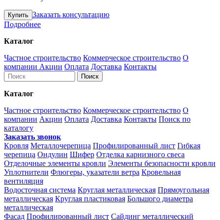
Заказать консультацию
Подробнее
Каталог
Частное строительство
Коммерческое строительство
О
компании
Акции
Оплата
Доставка
Контакты
Каталог
Частное строительство
Коммерческое строительство
О
компании
Акции
Оплата
Доставка
Контакты
Поиск по
каталогу
Заказать звонок
Кровля
Металлочерепица
Профилированный лист
Гибкая
черепица
Ондулин
Шифер
Отделка карнизного свеса
Отделочные элементы кровли
Элементы безопасности кровли
Уплотнители
Флюгеры, указатели ветра
Кровельная
вентиляция
Водосточная система
Круглая металлическая
Прямоугольная
металлическая
Круглая пластиковая
Большого диаметра
металлическая
Фасад
Профилированный лист
Сайдинг металлический