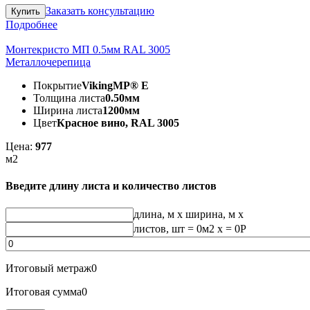
Заказать консультацию
Подробнее
Монтекристо МП 0.5мм RAL 3005
Металлочерепица
Покрытие
VikingMP® E
Толщина листа
0.50мм
Ширина листа
1200мм
Цвет
Красное вино, RAL 3005
Цена:
977
м2
Введите длину листа и количество листов
длина, м
x
ширина, м
x
листов, шт
=
0
м2 x =
0
Р
Итоговый метраж
0
Итоговая сумма
0