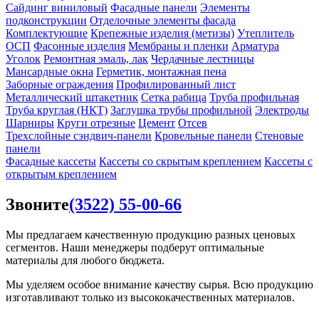
Сайдинг виниловый
Фасадные панели
Элементы
подконструкции
Отделочные элементы фасада
Комплектующие
Крепежные изделия (метизы)
Утеплитель
ОСП
Фасонные изделия
Мембраны и пленки
Арматура
Уголок
Ремонтная эмаль, лак
Чердачные лестницы
Мансардные окна
Герметик, монтажная пена
Заборные ограждения
Профилированный лист
Металлический штакетник
Сетка рабица
Труба профильная
Труба круглая (НКТ)
Заглушка трубы профильной
Электроды
Шарниры
Круги отрезные
Цемент
Отсев
Трехслойные сэндвич-панели
Кровельные панели
Стеновые
панели
Фасадные кассеты
Кассеты со скрытым креплением
Кассеты с
открытым креплением
Звоните
(3522) 55-00-66
Мы предлагаем качественную продукцию разных ценовых
сегментов. Наши менеджеры подберут оптимальные
материалы для любого бюджета.
Мы уделяем особое внимание качеству сырья. Всю продукцию
изготавливают только из высококачественных материалов.