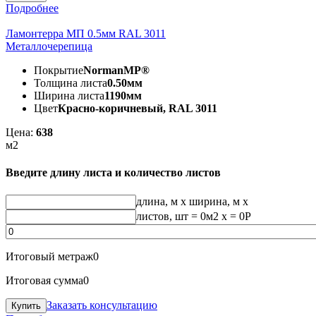
Подробнее
Ламонтерра МП 0.5мм RAL 3011
Металлочерепица
Покрытие
NormanMP®
Толщина листа
0.50мм
Ширина листа
1190мм
Цвет
Красно-коричневый, RAL 3011
Цена:
638
м2
Введите длину листа и количество листов
длина, м
x
ширина, м
x
листов, шт
=
0
м2 x =
0
Р
Итоговый метраж
0
Итоговая сумма
0
Заказать консультацию