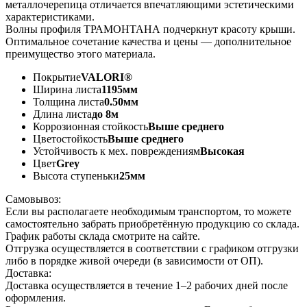
металлочерепица отличается впечатляющими эстетическими
характеристиками.
Волны профиля ТРАМОНТАНА подчеркнут красоту крыши.
Оптимальное сочетание качества и цены — дополнительное
преимущество этого материала.
Покрытие
VALORI®
Ширина листа
1195мм
Толщина листа
0.50мм
Длина листа
до 8м
Коррозионная стойкость
Выше среднего
Цветостойкость
Выше среднего
Устойчивость к мех. повреждениям
Высокая
Цвет
Grey
Высота ступеньки
25мм
Самовывоз:
Если вы располагаете необходимым транспортом, то можете
самостоятельно забрать приобретённую продукцию со склада.
График работы склада смотрите на сайте.
Отгрузка осуществляется в соответствии с графиком отгрузки
либо в порядке живой очереди (в зависимости от ОП).
Доставка:
Доставка осуществляется в течение 1–2 рабочих дней после
оформления.