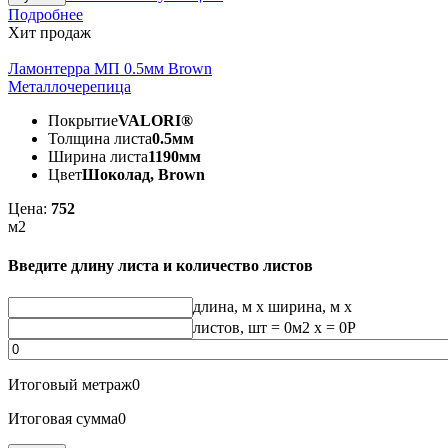
Подробнее
Хит продаж
Ламонтерра МП 0.5мм Brown
Металлочерепица
Покрытие
VALORI®
Толщина листа
0.5мм
Ширина листа
1190мм
Цвет
Шоколад, Brown
Цена:
752
м2
Введите длину листа и количество листов
длина, м
x
ширина, м
x
листов, шт
=
0
м2 x =
0
Р
Итоговый метраж
0
Итоговая сумма
0