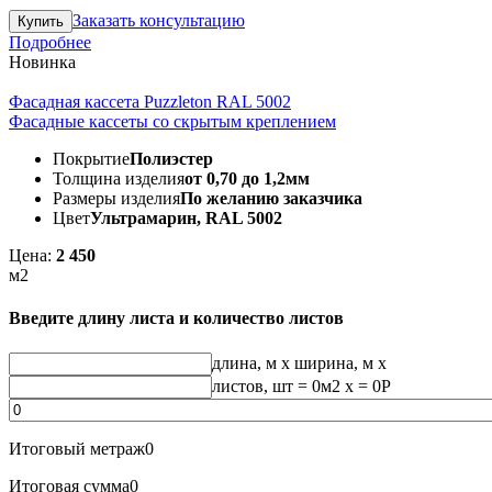
Заказать консультацию
Подробнее
Новинка
Фасадная кассета Puzzleton RAL 5002
Фасадные кассеты со скрытым креплением
Покрытие
Полиэстер
Толщина изделия
от 0,70 до 1,2мм
Размеры изделия
По желанию заказчика
Цвет
Ультрамарин, RAL 5002
Цена:
2 450
м2
Введите длину листа и количество листов
длина, м
x
ширина, м
x
листов, шт
=
0
м2 x =
0
Р
Итоговый метраж
0
Итоговая сумма
0