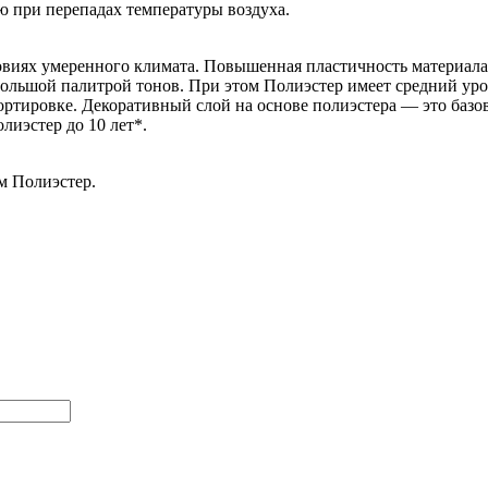
ю при перепадах температуры воздуха.
овиях умеренного климата. Повышенная пластичность материала 
большой палитрой тонов. При этом Полиэстер имеет средний уро
тировке. Декоративный слой на основе полиэстера — это базов
лиэстер до 10 лет*.
м Полиэстер.