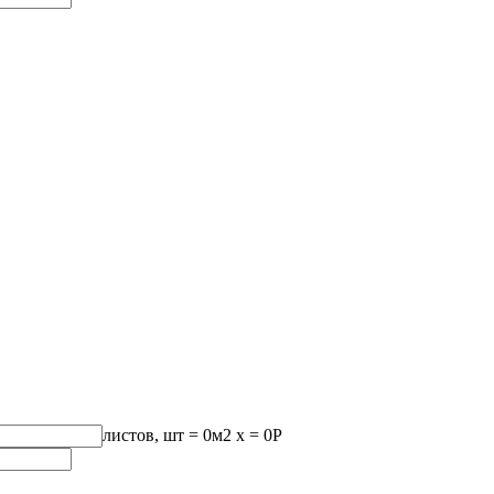
листов, шт
=
0
м2 x =
0
Р