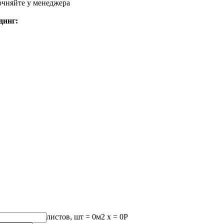
очняйте у менеджера
динг:
листов, шт
=
0
м2 x =
0
Р