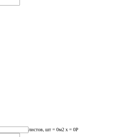
листов, шт
=
0
м2 x =
0
Р