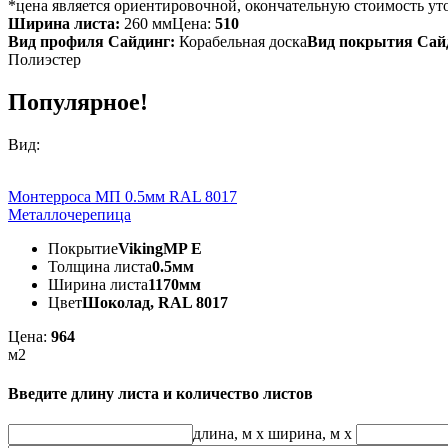
*цена является ориентировочной, окончательную стоимость ут
Ширина листа:
260 мм
Цена:
510
Вид профиля Сайдинг:
Корабельная доска
Вид покрытия Сай
Полиэстер
Популярное!
Вид:
Монтерроса МП 0.5мм RAL 8017
Металлочерепица
Покрытие
VikingMP E
Толщина листа
0.5мм
Ширина листа
1170мм
Цвет
Шоколад, RAL 8017
Цена:
964
м2
Введите длину листа и количество листов
длина, м
x
ширина, м
x