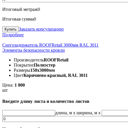
Итоговый метраж
0
Итоговая сумма
0
Заказать консультацию
Подробнее
Снегозадержатель ROOFRetail 3000мм RAL 3011
Элементы безопасности кровли
Производитель
ROOFRetail
Покрытие
Полиэстер
Размеры
150х3000мм
Цвет
Коричнево-красный, RAL 3011
Цена:
1 800
шт
Введите длину листа и количество листов
длина, м
x
ширина, м
x