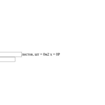
листов, шт
=
0
м2 x =
0
Р