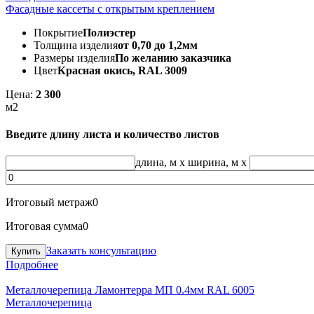
Фасадные кассеты с открытым креплением
Покрытие
Полиэстер
Толщина изделия
от 0,70 до 1,2мм
Размеры изделия
По желанию заказчика
Цвет
Красная окись, RAL 3009
Цена:
2 300
м2
Введите длину листа и количество листов
длина, м
x
ширина, м
x
Итоговый метраж
0
Итоговая сумма
0
Заказать консультацию
Подробнее
Металлочерепица Ламонтерра МП 0.4мм RAL 6005
Металлочерепица