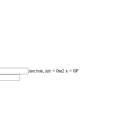
листов, шт
=
0
м2 x =
0
Р