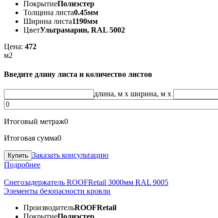
Покрытие
Полиэстер
Толщина листа
0.45мм
Ширина листа
1190мм
Цвет
Ультрамарин, RAL 5002
Цена:
472
м2
Введите длину листа и количество листов
длина, м
x
ширина, м
x
Итоговый метраж
0
Итоговая сумма
0
Заказать консультацию
Подробнее
Снегозадержатель ROOFRetail 3000мм RAL 9005
Элементы безопасности кровли
Производитель
ROOFRetail
Покрытие
Полиэстер