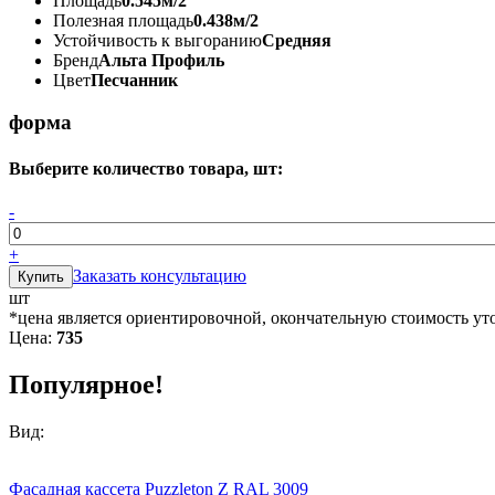
Площадь
0.545м/2
Полезная площадь
0.438м/2
Устойчивость к выгоранию
Средняя
Бренд
Альта Профиль
Цвет
Песчанник
форма
Выберите количество товара, шт:
-
+
Заказать консультацию
шт
*цена является ориентировочной, окончательную стоимость ут
Цена:
735
Популярное!
Вид:
Фасадная кассета Puzzleton Z RAL 3009