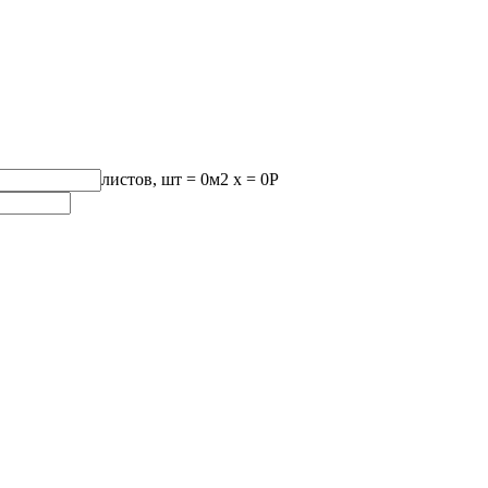
листов, шт
=
0
м2 x =
0
Р