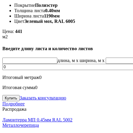
Покрытие
Полиэстер
Толщина листа
0.40мм
Ширина листа
1190мм
Цвет
Зеленый мох, RAL 6005
Цена:
441
м2
Введите длину листа и количество листов
длина, м
x
ширина, м
x
Итоговый метраж
0
Итоговая сумма
0
Заказать консультацию
Подробнее
Распродажа
Ламонтерра МП 0.45мм RAL 5002
Металлочерепица