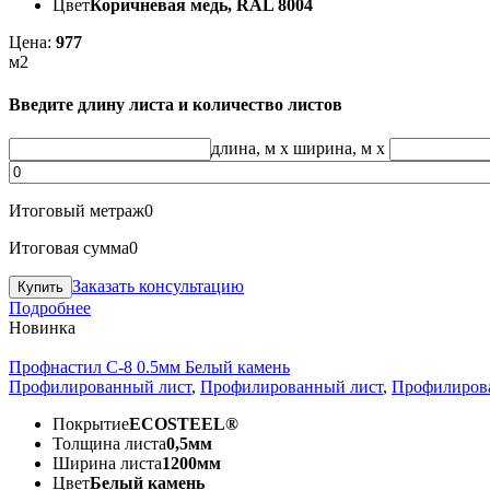
Цвет
Коричневая медь, RAL 8004
Цена:
977
м2
Введите длину листа и количество листов
длина, м
x
ширина, м
x
Итоговый метраж
0
Итоговая сумма
0
Заказать консультацию
Подробнее
Новинка
Профнастил С-8 0.5мм Белый камень
Профилированный лист
,
Профилированный лист
,
Профилиров
Покрытие
ECOSTEEL®
Толщина листа
0,5мм
Ширина листа
1200мм
Цвет
Белый камень