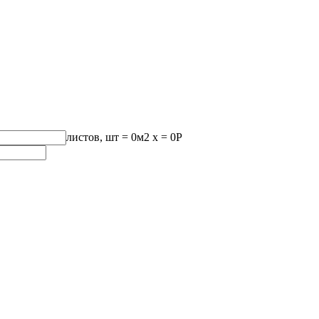
листов, шт
=
0
м2 x =
0
Р