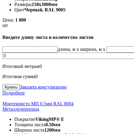
Размеры
150х3000мм
Цвет
Черный, RAL 9005
Цена:
1 800
шт
Введите длину листа и количество листов
длина, м
x
ширина, м
x
Итоговый метраж
0
Итоговая сумма
0
Заказать консультацию
Подробнее
Монтекристо МП 0.5мм RAL 8004
Металлочерепица
Покрытие
VikingMP® E
Толщина листа
0.50мм
Ширина листа
1200мм