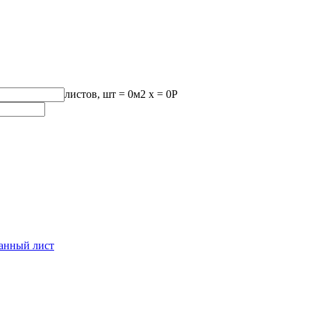
листов, шт
=
0
м2 x =
0
Р
анный лист