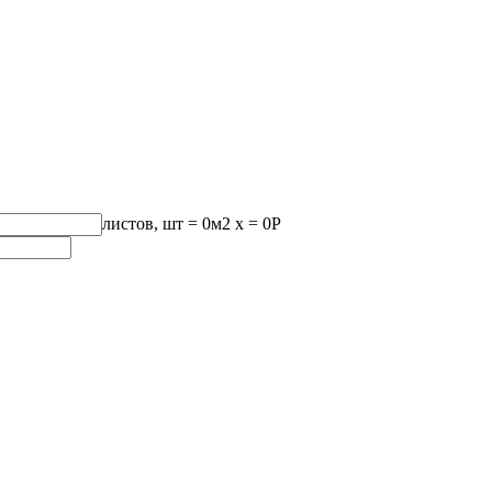
листов, шт
=
0
м2 x =
0
Р