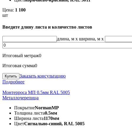
Цена:
1 100
шт
Введите длину листа и количество листов
длина, м
x
ширина, м
x
Итоговый метраж
0
Итоговая сумма
0
Заказать консультацию
Подробнее
Монтерроса МП 0.5мм RAL 5005
Металлочерепица
Покрытие
NormanMP
Толщина листа
0.5мм
Ширина листа
1170мм
Цвет
Сигнально-синий, RAL 5005