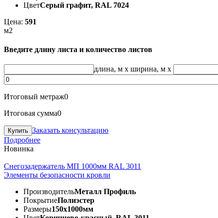
Цвет
Серый графит, RAL 7024
Цена:
591
м2
Введите длину листа и количество листов
длина, м
x
ширина, м
x
Итоговый метраж
0
Итоговая сумма
0
Заказать консультацию
Подробнее
Новинка
Снегозадержатель МП 1000мм RAL 3011
Элементы безопасности кровли
Производитель
Металл Профиль
Покрытие
Полиэстер
Размеры
150х1000мм
Цвет
Коричнево-красный, RAL 3011