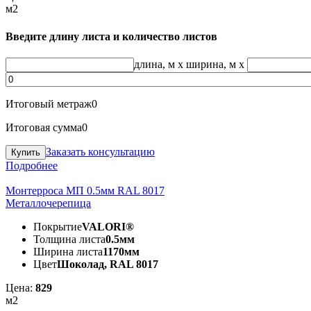
м2
Введите длину листа и количество листов
длина, м
x
ширина, м
x
Итоговый метраж
0
Итоговая сумма
0
Заказать консультацию
Подробнее
Монтерроса МП 0.5мм RAL 8017
Металлочерепица
Покрытие
VALORI®
Толщина листа
0.5мм
Ширина листа
1170мм
Цвет
Шоколад, RAL 8017
Цена:
829
м2