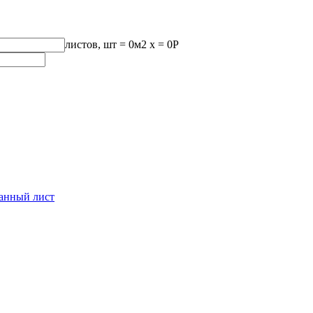
листов, шт
=
0
м2 x =
0
Р
анный лист