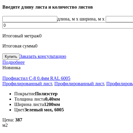
Введите длину листа и количество листов
длина, м
x
ширина, м
x
Итоговый метраж
0
Итоговая сумма
0
Заказать консультацию
Подробнее
Новинка
Профнастил С-8 0.4мм RAL 6005
Профилированный лист
,
Профилированный лист
,
Профилиров
Покрытие
Полиэстер
Толщина листа
0,40мм
Ширина листа
1200мм
Цвет
Зеленый мох, 6005
Цена:
387
м2