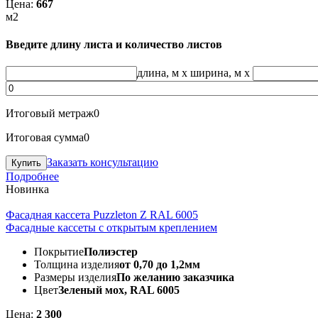
Цена:
667
м2
Введите длину листа и количество листов
длина, м
x
ширина, м
x
Итоговый метраж
0
Итоговая сумма
0
Заказать консультацию
Подробнее
Новинка
Фасадная кассета Puzzleton Z RAL 6005
Фасадные кассеты с открытым креплением
Покрытие
Полиэстер
Толщина изделия
от 0,70 до 1,2мм
Размеры изделия
По желанию заказчика
Цвет
Зеленый мох, RAL 6005
Цена:
2 300