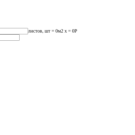
листов, шт
=
0
м2 x =
0
Р