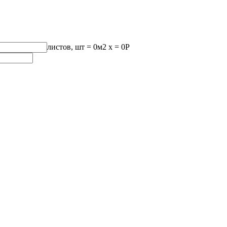
листов, шт
=
0
м2 x =
0
Р