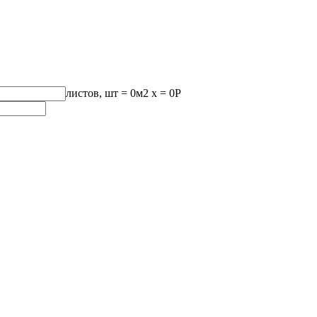
листов, шт
=
0
м2 x =
0
Р