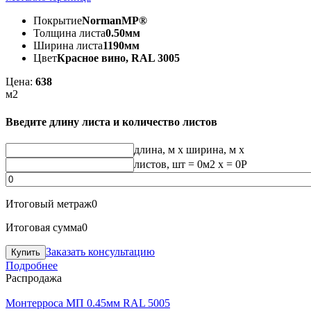
Покрытие
NormanMP®
Толщина листа
0.50мм
Ширина листа
1190мм
Цвет
Красное вино, RAL 3005
Цена:
638
м2
Введите длину листа и количество листов
длина, м
x
ширина, м
x
листов, шт
=
0
м2 x =
0
Р
Итоговый метраж
0
Итоговая сумма
0
Заказать консультацию
Подробнее
Распродажа
Монтерроса МП 0.45мм RAL 5005