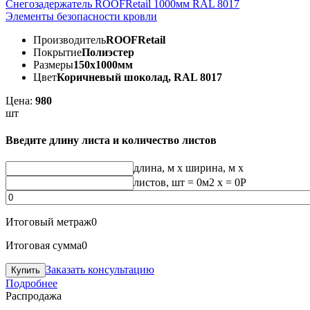
Снегозадержатель ROOFRetail 1000мм RAL 8017
Элементы безопасности кровли
Производитель
ROOFRetail
Покрытие
Полиэстер
Размеры
150х1000мм
Цвет
Коричневый шоколад, RAL 8017
Цена:
980
шт
Введите длину листа и количество листов
длина, м
x
ширина, м
x
листов, шт
=
0
м2 x =
0
Р
Итоговый метраж
0
Итоговая сумма
0
Заказать консультацию
Подробнее
Распродажа