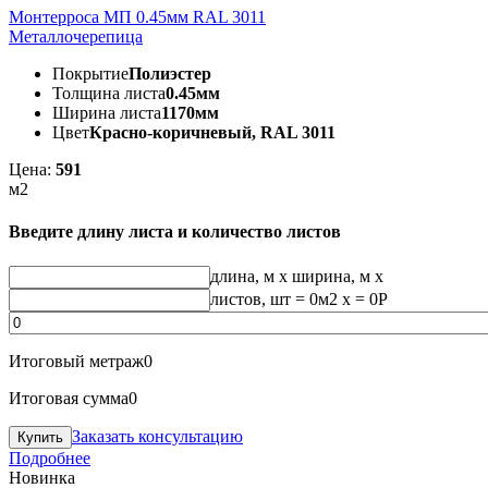
Монтерроса МП 0.45мм RAL 3011
Металлочерепица
Покрытие
Полиэстер
Толщина листа
0.45мм
Ширина листа
1170мм
Цвет
Красно-коричневый, RAL 3011
Цена:
591
м2
Введите длину листа и количество листов
длина, м
x
ширина, м
x
листов, шт
=
0
м2 x =
0
Р
Итоговый метраж
0
Итоговая сумма
0
Заказать консультацию
Подробнее
Новинка