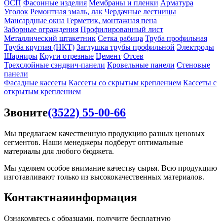
ОСП
Фасонные изделия
Мембраны и пленки
Арматура
Уголок
Ремонтная эмаль, лак
Чердачные лестницы
Мансардные окна
Герметик, монтажная пена
Заборные ограждения
Профилированный лист
Металлический штакетник
Сетка рабица
Труба профильная
Труба круглая (НКТ)
Заглушка трубы профильной
Электроды
Шарниры
Круги отрезные
Цемент
Отсев
Трехслойные сэндвич-панели
Кровельные панели
Стеновые
панели
Фасадные кассеты
Кассеты со скрытым креплением
Кассеты с
открытым креплением
Звоните
(3522) 55-00-66
Мы предлагаем качественную продукцию разных ценовых
сегментов. Наши менеджеры подберут оптимальные
материалы для любого бюджета.
Мы уделяем особое внимание качеству сырья. Всю продукцию
изготавливают только из высококачественных материалов.
Контактная
информация
Ознакомьтесь с образцами, получите бесплатную