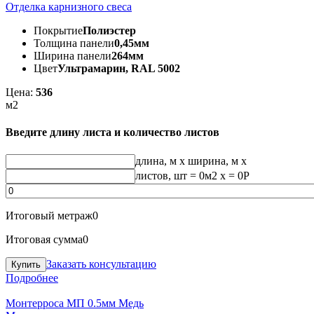
Отделка карнизного свеса
Покрытие
Полиэстер
Толщина панели
0,45мм
Ширина панели
264мм
Цвет
Ультрамарин, RAL 5002
Цена:
536
м2
Введите длину листа и количество листов
длина, м
x
ширина, м
x
листов, шт
=
0
м2 x =
0
Р
Итоговый метраж
0
Итоговая сумма
0
Заказать консультацию
Подробнее
Монтерроса МП 0.5мм Медь