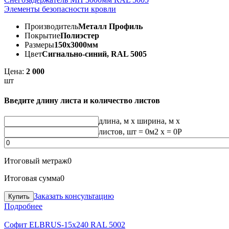
Элементы безопасности кровли
Производитель
Металл Профиль
Покрытие
Полиэстер
Размеры
150х3000мм
Цвет
Сигнально-синий, RAL 5005
Цена:
2 000
шт
Введите длину листа и количество листов
длина, м
x
ширина, м
x
листов, шт
=
0
м2 x =
0
Р
Итоговый метраж
0
Итоговая сумма
0
Заказать консультацию
Подробнее
Софит ELBRUS-15х240 RAL 5002