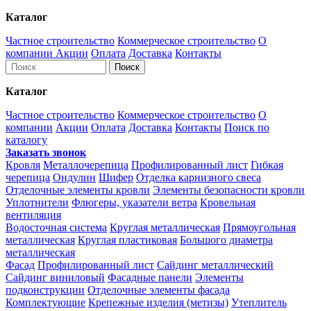
Каталог
Частное строительство
Коммерческое строительство
О
компании
Акции
Оплата
Доставка
Контакты
Каталог
Частное строительство
Коммерческое строительство
О
компании
Акции
Оплата
Доставка
Контакты
Поиск по
каталогу
Заказать звонок
Кровля
Металлочерепица
Профилированный лист
Гибкая
черепица
Ондулин
Шифер
Отделка карнизного свеса
Отделочные элементы кровли
Элементы безопасности кровли
Уплотнители
Флюгеры, указатели ветра
Кровельная
вентиляция
Водосточная система
Круглая металлическая
Прямоугольная
металлическая
Круглая пластиковая
Большого диаметра
металлическая
Фасад
Профилированный лист
Сайдинг металлический
Сайдинг виниловый
Фасадные панели
Элементы
подконструкции
Отделочные элементы фасада
Комплектующие
Крепежные изделия (метизы)
Утеплитель