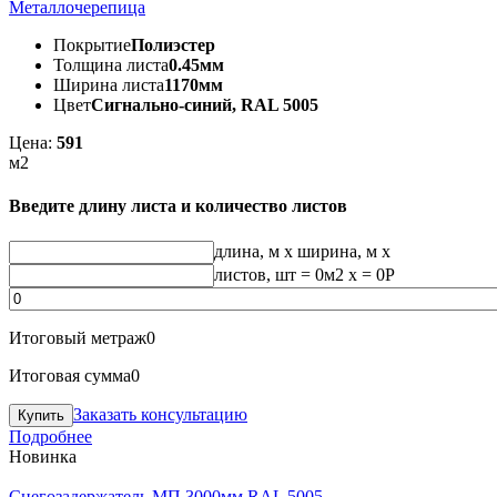
Металлочерепица
Покрытие
Полиэстер
Толщина листа
0.45мм
Ширина листа
1170мм
Цвет
Сигнально-синий, RAL 5005
Цена:
591
м2
Введите длину листа и количество листов
длина, м
x
ширина, м
x
листов, шт
=
0
м2 x =
0
Р
Итоговый метраж
0
Итоговая сумма
0
Заказать консультацию
Подробнее
Новинка
Снегозадержатель МП 3000мм RAL 5005