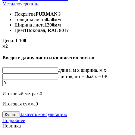
Металлочерепица
Покрытие
PURMAN®
Толщина листа
0.50мм
Ширина листа
1200мм
Цвет
Шоколад, RAL 8017
Цена:
1 100
м2
Введите длину листа и количество листов
длина, м
x
ширина, м
x
листов, шт
=
0
м2 x =
0
Р
Итоговый метраж
0
Итоговая сумма
0
Заказать консультацию
Подробнее
Новинка