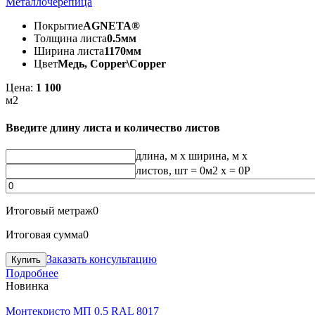
Металлочерепица
Покрытие
AGNETA®
Толщина листа
0.5мм
Ширина листа
1170мм
Цвет
Медь, Copper\Copper
Цена:
1 100
м2
Введите длину листа и количество листов
длина, м
x
ширина, м
x
листов, шт
=
0
м2 x =
0
Р
Итоговый метраж
0
Итоговая сумма
0
Заказать консультацию
Подробнее
Новинка
Монтекристо МП 0.5 RAL 8017