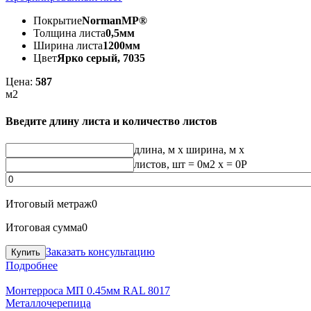
Покрытие
NormanMP®
Толщина листа
0,5мм
Ширина листа
1200мм
Цвет
Ярко серый, 7035
Цена:
587
м2
Введите длину листа и количество листов
длина, м
x
ширина, м
x
листов, шт
=
0
м2 x =
0
Р
Итоговый метраж
0
Итоговая сумма
0
Заказать консультацию
Подробнее
Монтерроса МП 0.45мм RAL 8017
Металлочерепица