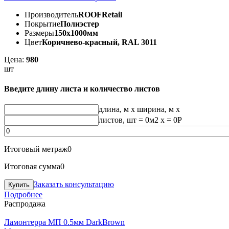
Производитель
ROOFRetail
Покрытие
Полиэстер
Размеры
150х1000мм
Цвет
Коричнево-красный, RAL 3011
Цена:
980
шт
Введите длину листа и количество листов
длина, м
x
ширина, м
x
листов, шт
=
0
м2 x =
0
Р
Итоговый метраж
0
Итоговая сумма
0
Заказать консультацию
Подробнее
Распродажа
Ламонтерра МП 0.5мм DarkBrown