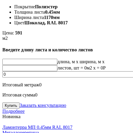
Покрытие
Полиэстер
Толщина листа
0.45мм
Ширина листа
1170мм
Цвет
Шоколад, RAL 8017
Цена:
591
м2
Введите длину листа и количество листов
длина, м
x
ширина, м
x
листов, шт
=
0
м2 x =
0
Р
Итоговый метраж
0
Итоговая сумма
0
Заказать консультацию
Подробнее
Новинка
Ламонтерра МП 0.45мм RAL 8017
Металлочерепица