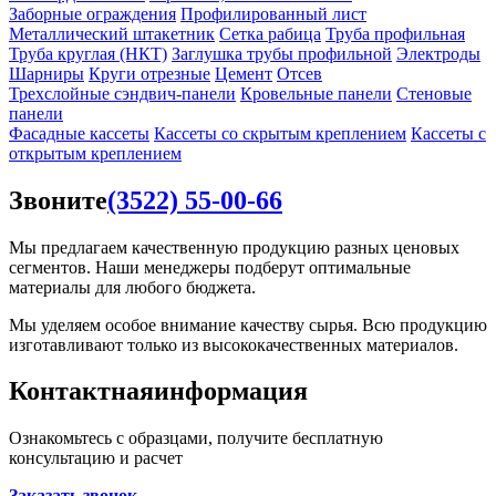
Заборные ограждения
Профилированный лист
Металлический штакетник
Сетка рабица
Труба профильная
Труба круглая (НКТ)
Заглушка трубы профильной
Электроды
Шарниры
Круги отрезные
Цемент
Отсев
Трехслойные сэндвич-панели
Кровельные панели
Стеновые
панели
Фасадные кассеты
Кассеты со скрытым креплением
Кассеты с
открытым креплением
Звоните
(3522) 55-00-66
Мы предлагаем качественную продукцию разных ценовых
сегментов. Наши менеджеры подберут оптимальные
материалы для любого бюджета.
Мы уделяем особое внимание качеству сырья. Всю продукцию
изготавливают только из высококачественных материалов.
Контактная
информация
Ознакомьтесь с образцами, получите бесплатную
консультацию и расчет
Заказать звонок