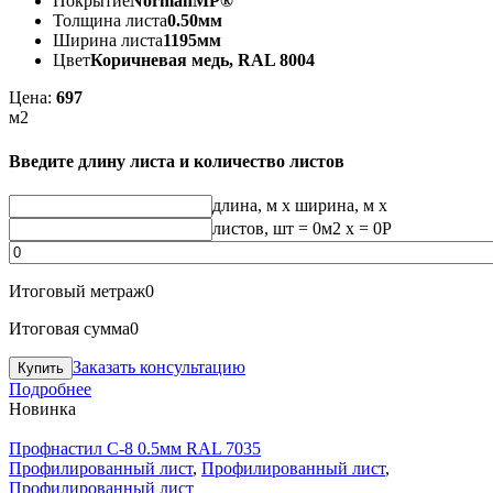
Покрытие
NormanMP®
Толщина листа
0.50мм
Ширина листа
1195мм
Цвет
Коричневая медь, RAL 8004
Цена:
697
м2
Введите длину листа и количество листов
длина, м
x
ширина, м
x
листов, шт
=
0
м2 x =
0
Р
Итоговый метраж
0
Итоговая сумма
0
Заказать консультацию
Подробнее
Новинка
Профнастил С-8 0.5мм RAL 7035
Профилированный лист
,
Профилированный лист
,
Профилированный лист