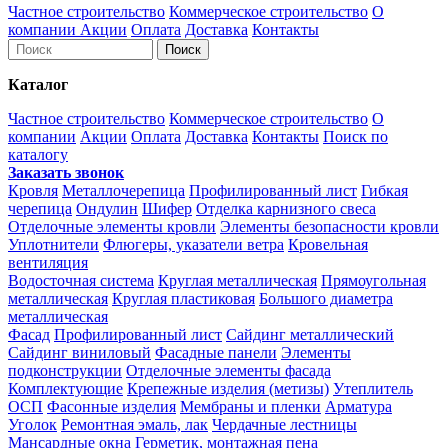
Частное строительство
Коммерческое строительство
О
компании
Акции
Оплата
Доставка
Контакты
Каталог
Частное строительство
Коммерческое строительство
О
компании
Акции
Оплата
Доставка
Контакты
Поиск по
каталогу
Заказать звонок
Кровля
Металлочерепица
Профилированный лист
Гибкая
черепица
Ондулин
Шифер
Отделка карнизного свеса
Отделочные элементы кровли
Элементы безопасности кровли
Уплотнители
Флюгеры, указатели ветра
Кровельная
вентиляция
Водосточная система
Круглая металлическая
Прямоугольная
металлическая
Круглая пластиковая
Большого диаметра
металлическая
Фасад
Профилированный лист
Сайдинг металлический
Сайдинг виниловый
Фасадные панели
Элементы
подконструкции
Отделочные элементы фасада
Комплектующие
Крепежные изделия (метизы)
Утеплитель
ОСП
Фасонные изделия
Мембраны и пленки
Арматура
Уголок
Ремонтная эмаль, лак
Чердачные лестницы
Мансардные окна
Герметик, монтажная пена