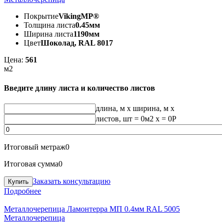
Покрытие
VikingMP®
Толщина листа
0.45мм
Ширина листа
1190мм
Цвет
Шоколад, RAL 8017
Цена:
561
м2
Введите длину листа и количество листов
длина, м
x
ширина, м
x
листов, шт
=
0
м2 x =
0
Р
Итоговый метраж
0
Итоговая сумма
0
Заказать консультацию
Подробнее
Металлочерепица Ламонтерра МП 0.4мм RAL 5005
Металлочерепица