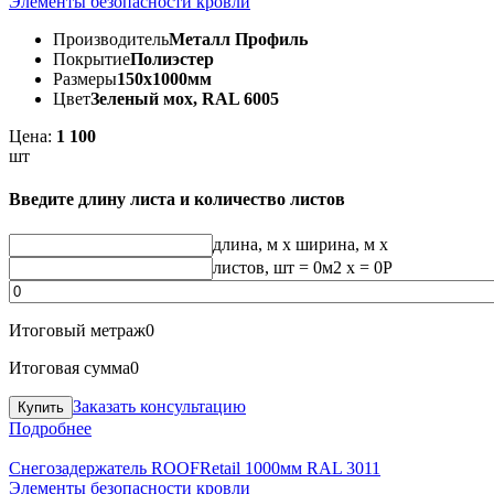
Элементы безопасности кровли
Производитель
Металл Профиль
Покрытие
Полиэстер
Размеры
150х1000мм
Цвет
Зеленый мох, RAL 6005
Цена:
1 100
шт
Введите длину листа и количество листов
длина, м
x
ширина, м
x
листов, шт
=
0
м2 x =
0
Р
Итоговый метраж
0
Итоговая сумма
0
Заказать консультацию
Подробнее
Снегозадержатель ROOFRetail 1000мм RAL 3011
Элементы безопасности кровли