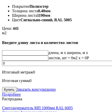
Покрытие
Полиэстер
Толщина листа
0.40мм
Ширина листа
1190мм
Цвет
Сигнально-синий, RAL 5005
Цена:
441
м2
Введите длину листа и количество листов
длина, м
x
ширина, м
x
листов, шт
=
0
м2 x =
0
Р
Итоговый метраж
0
Итоговая сумма
0
Заказать консультацию
Подробнее
Распродажа
Снегозадержатель МП 1000мм RAL 6005