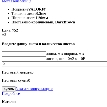
Металлочерепица
Покрытие
VALORI®
Толщина листа
0.5мм
Ширина листа
1190мм
Цвет
Темно-коричневый, DarkBrown
Цена:
752
м2
Введите длину листа и количество листов
длина, м
x
ширина, м
x
листов, шт
=
0
м2 x =
0
Р
Итоговый метраж
0
Итоговая сумма
0
Заказать консультацию
Подробнее
Каталог