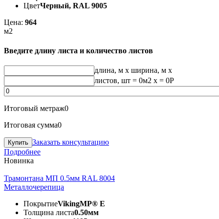
Цвет
Черный, RAL 9005
Цена:
964
м2
Введите длину листа и количество листов
длина, м
x
ширина, м
x
листов, шт
=
0
м2 x =
0
Р
Итоговый метраж
0
Итоговая сумма
0
Заказать консультацию
Подробнее
Новинка
Трамонтана МП 0.5мм RAL 8004
Металлочерепица
Покрытие
VikingMP® E
Толщина листа
0.50мм