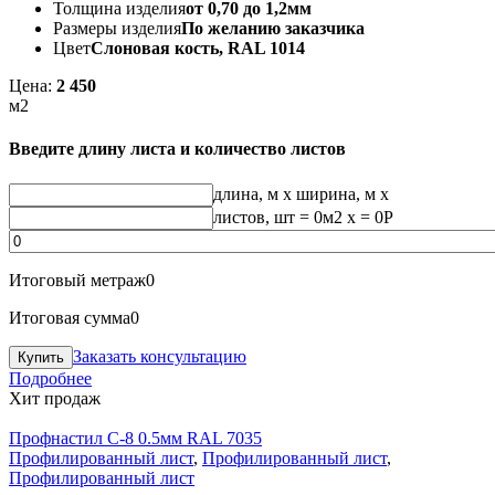
Толщина изделия
от 0,70 до 1,2мм
Размеры изделия
По желанию заказчика
Цвет
Слоновая кость, RAL 1014
Цена:
2 450
м2
Введите длину листа и количество листов
длина, м
x
ширина, м
x
листов, шт
=
0
м2 x =
0
Р
Итоговый метраж
0
Итоговая сумма
0
Заказать консультацию
Подробнее
Хит продаж
Профнастил С-8 0.5мм RAL 7035
Профилированный лист
,
Профилированный лист
,
Профилированный лист