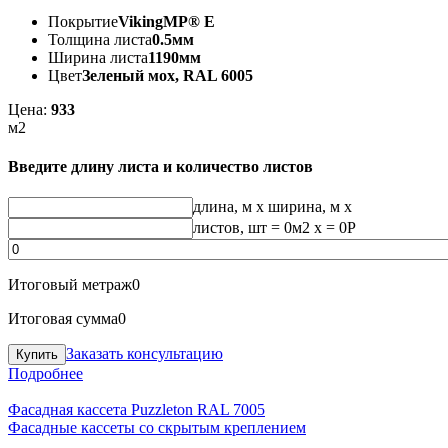
Покрытие
VikingMP® E
Толщина листа
0.5мм
Ширина листа
1190мм
Цвет
Зеленый мох, RAL 6005
Цена:
933
м2
Введите длину листа и количество листов
длина, м
x
ширина, м
x
листов, шт
=
0
м2 x =
0
Р
Итоговый метраж
0
Итоговая сумма
0
Заказать консультацию
Подробнее
Фасадная кассета Puzzleton RAL 7005
Фасадные кассеты со скрытым креплением