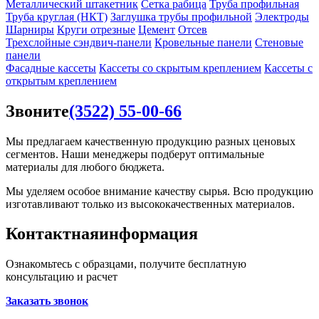
Металлический штакетник
Сетка рабица
Труба профильная
Труба круглая (НКТ)
Заглушка трубы профильной
Электроды
Шарниры
Круги отрезные
Цемент
Отсев
Трехслойные сэндвич-панели
Кровельные панели
Стеновые
панели
Фасадные кассеты
Кассеты со скрытым креплением
Кассеты с
открытым креплением
Звоните
(3522) 55-00-66
Мы предлагаем качественную продукцию разных ценовых
сегментов. Наши менеджеры подберут оптимальные
материалы для любого бюджета.
Мы уделяем особое внимание качеству сырья. Всю продукцию
изготавливают только из высококачественных материалов.
Контактная
информация
Ознакомьтесь с образцами, получите бесплатную
консультацию и расчет
Заказать звонок