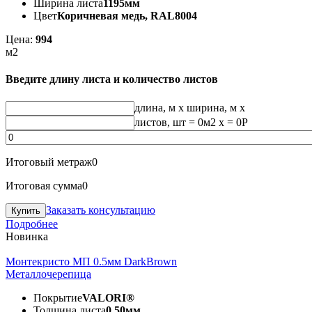
Ширина листа
1195мм
Цвет
Коричневая медь, RAL8004
Цена:
994
м2
Введите длину листа и количество листов
длина, м
x
ширина, м
x
листов, шт
=
0
м2 x =
0
Р
Итоговый метраж
0
Итоговая сумма
0
Заказать консультацию
Подробнее
Новинка
Монтекристо МП 0.5мм DarkBrown
Металлочерепица
Покрытие
VALORI®
Толщина листа
0.50мм