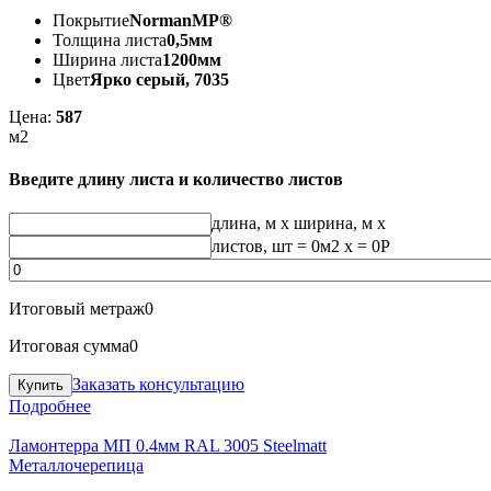
Покрытие
NormanMP®
Толщина листа
0,5мм
Ширина листа
1200мм
Цвет
Ярко серый, 7035
Цена:
587
м2
Введите длину листа и количество листов
длина, м
x
ширина, м
x
листов, шт
=
0
м2 x =
0
Р
Итоговый метраж
0
Итоговая сумма
0
Заказать консультацию
Подробнее
Ламонтерра МП 0.4мм RAL 3005 Steelmatt
Металлочерепица