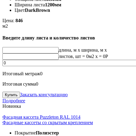
Ширина листа
1200мм
Цвет
DarkBrown
Цена:
846
м2
Введите длину листа и количество листов
длина, м
x
ширина, м
x
листов, шт
=
0
м2 x =
0
Р
Итоговый метраж
0
Итоговая сумма
0
Заказать консультацию
Подробнее
Новинка
Фасадная кассета Puzzleton RAL 1014
Фасадные кассеты со скрытым креплением
Покрытие
Полиэстер