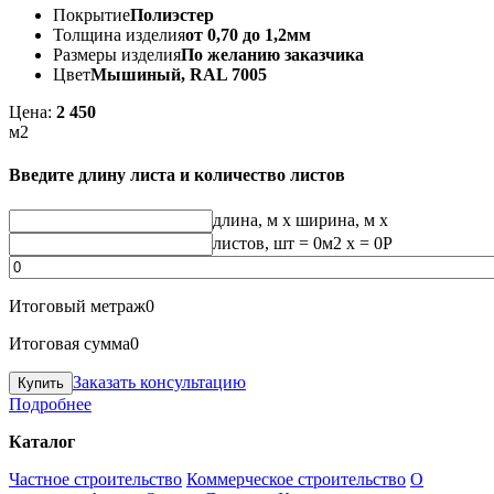
Покрытие
Полиэстер
Толщина изделия
от 0,70 до 1,2мм
Размеры изделия
По желанию заказчика
Цвет
Мышиный, RAL 7005
Цена:
2 450
м2
Введите длину листа и количество листов
длина, м
x
ширина, м
x
листов, шт
=
0
м2 x =
0
Р
Итоговый метраж
0
Итоговая сумма
0
Заказать консультацию
Подробнее
Каталог
Частное строительство
Коммерческое строительство
О