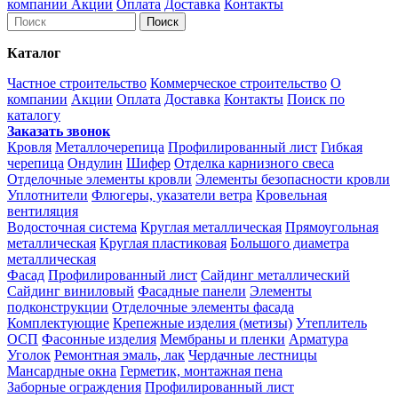
компании
Акции
Оплата
Доставка
Контакты
Каталог
Частное строительство
Коммерческое строительство
О
компании
Акции
Оплата
Доставка
Контакты
Поиск по
каталогу
Заказать звонок
Кровля
Металлочерепица
Профилированный лист
Гибкая
черепица
Ондулин
Шифер
Отделка карнизного свеса
Отделочные элементы кровли
Элементы безопасности кровли
Уплотнители
Флюгеры, указатели ветра
Кровельная
вентиляция
Водосточная система
Круглая металлическая
Прямоугольная
металлическая
Круглая пластиковая
Большого диаметра
металлическая
Фасад
Профилированный лист
Сайдинг металлический
Сайдинг виниловый
Фасадные панели
Элементы
подконструкции
Отделочные элементы фасада
Комплектующие
Крепежные изделия (метизы)
Утеплитель
ОСП
Фасонные изделия
Мембраны и пленки
Арматура
Уголок
Ремонтная эмаль, лак
Чердачные лестницы
Мансардные окна
Герметик, монтажная пена
Заборные ограждения
Профилированный лист