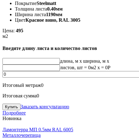
Покрытие
Steelmatt
Толщина листа
0.40мм
Ширина листа
1190мм
Цвет
Красное вино, RAL 3005
Цена:
495
м2
Введите длину листа и количество листов
длина, м
x
ширина, м
x
листов, шт
=
0
м2 x =
0
Р
Итоговый метраж
0
Итоговая сумма
0
Заказать консультацию
Подробнее
Новинка
Ламонтерра МП 0.5мм RAL 6005
Металлочерепица