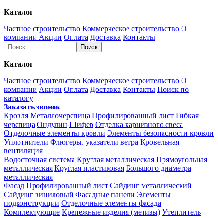
Каталог
Частное строительство
Коммерческое строительство
О
компании
Акции
Оплата
Доставка
Контакты
Каталог
Частное строительство
Коммерческое строительство
О
компании
Акции
Оплата
Доставка
Контакты
Поиск по
каталогу
Заказать звонок
Кровля
Металлочерепица
Профилированный лист
Гибкая
черепица
Ондулин
Шифер
Отделка карнизного свеса
Отделочные элементы кровли
Элементы безопасности кровли
Уплотнители
Флюгеры, указатели ветра
Кровельная
вентиляция
Водосточная система
Круглая металлическая
Прямоугольная
металлическая
Круглая пластиковая
Большого диаметра
металлическая
Фасад
Профилированный лист
Сайдинг металлический
Сайдинг виниловый
Фасадные панели
Элементы
подконструкции
Отделочные элементы фасада
Комплектующие
Крепежные изделия (метизы)
Утеплитель