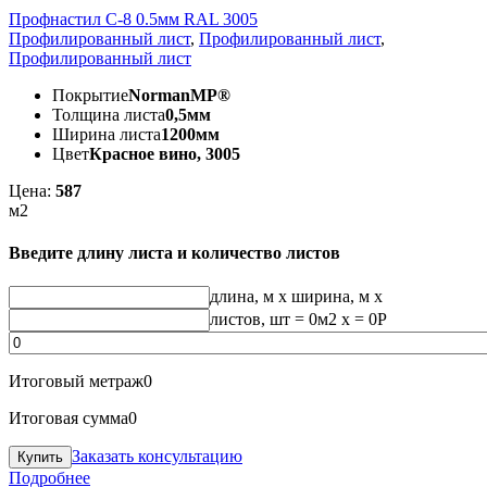
Профнастил С-8 0.5мм RAL 3005
Профилированный лист
,
Профилированный лист
,
Профилированный лист
Покрытие
NormanMP®
Толщина листа
0,5мм
Ширина листа
1200мм
Цвет
Красное вино, 3005
Цена:
587
м2
Введите длину листа и количество листов
длина, м
x
ширина, м
x
листов, шт
=
0
м2 x =
0
Р
Итоговый метраж
0
Итоговая сумма
0
Заказать консультацию
Подробнее