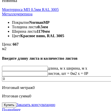
Новинка
Монтерроса МП 0.5мм RAL 3005
Металлочерепица
Покрытие
NormanMP
Толщина листа
0.5мм
Ширина листа
1170мм
Цвет
Красное вино, RAL 3005
Цена:
667
м2
Введите длину листа и количество листов
длина, м
x
ширина, м
x
листов, шт
=
0
м2 x =
0
Р
Итоговый метраж
0
Итоговая сумма
0
Заказать консультацию
Подробнее