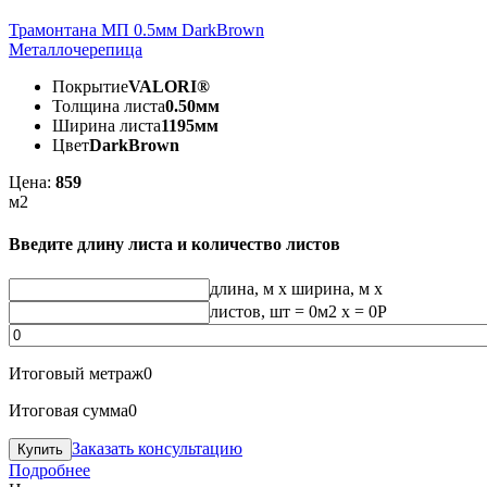
Трамонтана МП 0.5мм DarkBrown
Металлочерепица
Покрытие
VALORI®
Толщина листа
0.50мм
Ширина листа
1195мм
Цвет
DarkBrown
Цена:
859
м2
Введите длину листа и количество листов
длина, м
x
ширина, м
x
листов, шт
=
0
м2 x =
0
Р
Итоговый метраж
0
Итоговая сумма
0
Заказать консультацию
Подробнее