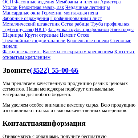
ОСП
Фасонные изделия
Мембраны и пленки
Арматура
Уголок
Ремонтная эмаль, лак
Чердачные лестницы
Мансардные окна
Герметик, монтажная пена
Заборные ограждения
Профилированный лист
Металлический штакетник
Сетка рабица
Труба профильная
Труба круглая (НКТ)
Заглушка трубы профильной
Электроды
Шарниры
Круги отрезные
Цемент
Отсев
Трехслойные сэндвич-панели
Кровельные панели
Стеновые
панели
Фасадные кассеты
Кассеты со скрытым креплением
Кассеты с
открытым креплением
Звоните
(3522) 55-00-66
Мы предлагаем качественную продукцию разных ценовых
сегментов. Наши менеджеры подберут оптимальные
материалы для любого бюджета.
Мы уделяем особое внимание качеству сырья. Всю продукцию
изготавливают только из высококачественных материалов.
Контактная
информация
Ознакомьтесь с образцами, получите бесплатную