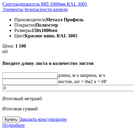
Снегозадержатель МП 1000мм RAL 3005
Элементы безопасности кровли
Производитель
Металл Профиль
Покрытие
Полиэстер
Размеры
150х1000мм
Цвет
Красное вино, RAL 3005
Цена:
1 100
шт
Введите длину листа и количество листов
длина, м
x
ширина, м
x
листов, шт
=
0
м2 x =
0
Р
Итоговый метраж
0
Итоговая сумма
0
Заказать консультацию
Подробнее