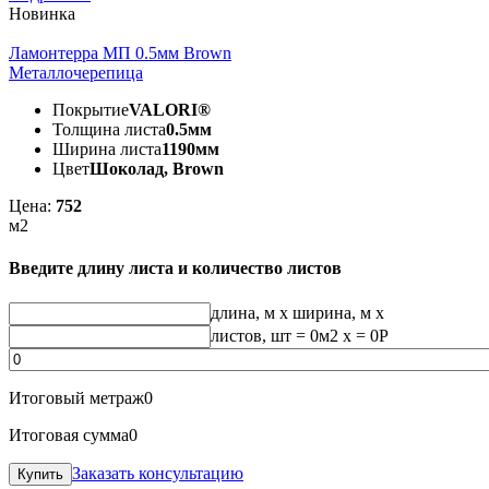
Новинка
Ламонтерра МП 0.5мм Brown
Металлочерепица
Покрытие
VALORI®
Толщина листа
0.5мм
Ширина листа
1190мм
Цвет
Шоколад, Brown
Цена:
752
м2
Введите длину листа и количество листов
длина, м
x
ширина, м
x
листов, шт
=
0
м2 x =
0
Р
Итоговый метраж
0
Итоговая сумма
0
Заказать консультацию