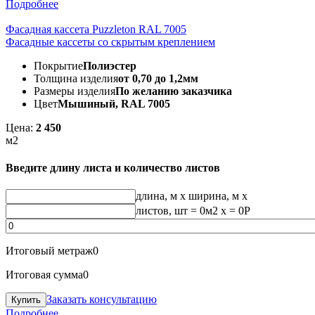
Подробнее
Фасадная кассета Puzzleton RAL 7005
Фасадные кассеты со скрытым креплением
Покрытие
Полиэстер
Толщина изделия
от 0,70 до 1,2мм
Размеры изделия
По желанию заказчика
Цвет
Мышиный, RAL 7005
Цена:
2 450
м2
Введите длину листа и количество листов
длина, м
x
ширина, м
x
листов, шт
=
0
м2 x =
0
Р
Итоговый метраж
0
Итоговая сумма
0
Заказать консультацию
Подробнее