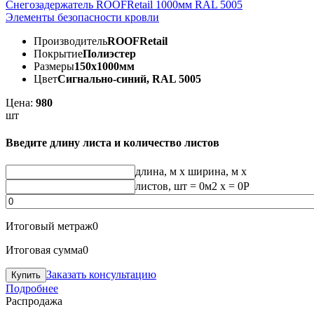
Снегозадержатель ROOFRetail 1000мм RAL 5005
Элементы безопасности кровли
Производитель
ROOFRetail
Покрытие
Полиэстер
Размеры
150х1000мм
Цвет
Сигнально-синий, RAL 5005
Цена:
980
шт
Введите длину листа и количество листов
длина, м
x
ширина, м
x
листов, шт
=
0
м2 x =
0
Р
Итоговый метраж
0
Итоговая сумма
0
Заказать консультацию
Подробнее
Распродажа