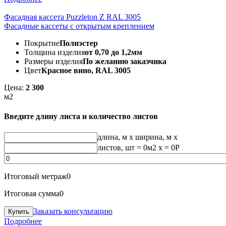
Фасадная кассета Puzzleton Z RAL 3005
Фасадные кассеты с открытым креплением
Покрытие
Полиэстер
Толщина изделия
от 0,70 до 1,2мм
Размеры изделия
По желанию заказчика
Цвет
Красное вино, RAL 3005
Цена:
2 300
м2
Введите длину листа и количество листов
длина, м
x
ширина, м
x
листов, шт
=
0
м2 x =
0
Р
Итоговый метраж
0
Итоговая сумма
0
Заказать консультацию
Подробнее