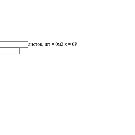
листов, шт
=
0
м2 x =
0
Р