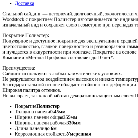
Доставка
Стальной сайдинг — негорючий, долговечный, экологически чи
Woodstock с покрытием Полиэстер изготавливается по индивиду
изначальный вид и сохраняет свою геометрию при перепадах т
Покрытие Полиэстер:
Популярное и доступное покрытие для эксплуатации в средней
цветостойкостью, гладкой поверхностью и разнообразной гаммо
и нуждается в аккуратности при монтаже. Покрытие на основе 
Компании «Металл Профиль» составляет до 10 лет*.
Преимущества:
Сайдинг используют в любых климатических условиях.
Не разрушается под воздействием высоких и низких температу
Благодаря стальной основе обладает стойкостью к деформации.
Широкая палитра оттенков.
Не выгорает, так как обработан декоративно-защитным слоем П
Покрытие
Полиэстер
Толщина панели
0.45мм
Ширина панели общая
355мм
Ширина панели рабочая
330мм
Длина панели
до 6м
Коррозионная стойкость
Умеренная