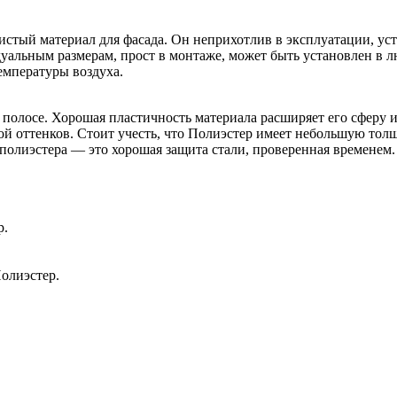
стый материал для фасада. Он неприхотлив в эксплуатации, ус
альным размерам, прост в монтаже, может быть установлен в лю
емпературы воздуха.
 полосе. Хорошая пластичность материала расширяет его сферу 
й оттенков. Стоит учесть, что Полиэстер имеет небольшую толщ
полиэстера — это хорошая защита стали, проверенная временем.
р.
олиэстер.