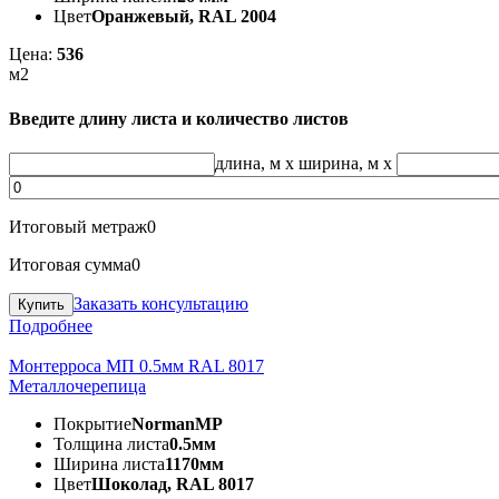
Цвет
Оранжевый, RAL 2004
Цена:
536
м2
Введите длину листа и количество листов
длина, м
x
ширина, м
x
Итоговый метраж
0
Итоговая сумма
0
Заказать консультацию
Подробнее
Монтерроса МП 0.5мм RAL 8017
Металлочерепица
Покрытие
NormanMP
Толщина листа
0.5мм
Ширина листа
1170мм
Цвет
Шоколад, RAL 8017