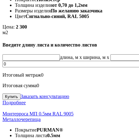
Толщина изделия
от 0,70 до 1,2мм
Размеры изделия
По желанию заказчика
Цвет
Сигнально-синий, RAL 5005
Цена:
2 300
м2
Введите длину листа и количество листов
длина, м
x
ширина, м
x
Итоговый метраж
0
Итоговая сумма
0
Заказать консультацию
Подробнее
Монтерроса МП 0.5мм RAL 9005
Металлочерепица
Покрытие
PURMAN®
Толщина листа
0.5мм