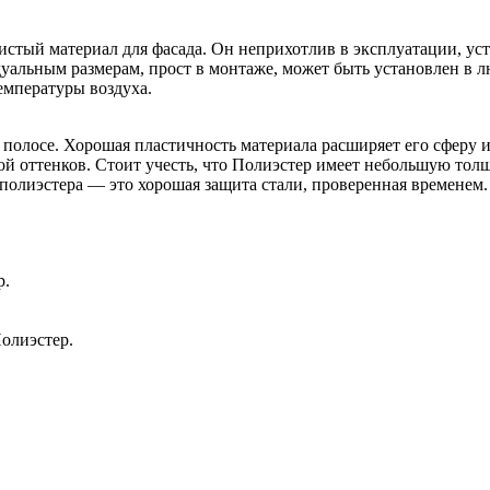
стый материал для фасада. Он неприхотлив в эксплуатации, ус
альным размерам, прост в монтаже, может быть установлен в лю
емпературы воздуха.
 полосе. Хорошая пластичность материала расширяет его сферу 
й оттенков. Стоит учесть, что Полиэстер имеет небольшую толщ
полиэстера — это хорошая защита стали, проверенная временем.
р.
олиэстер.