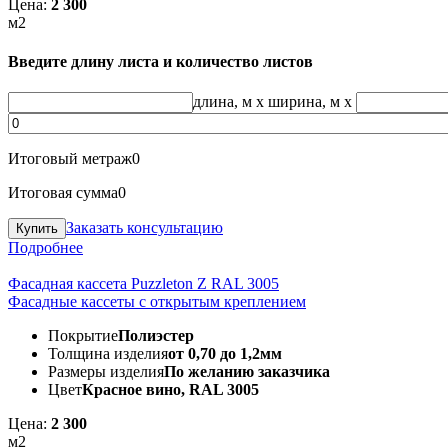
Цена:
2 300
м2
Введите длину листа и количество листов
длина, м
x
ширина, м
x
Итоговый метраж
0
Итоговая сумма
0
Заказать консультацию
Подробнее
Фасадная кассета Puzzleton Z RAL 3005
Фасадные кассеты с открытым креплением
Покрытие
Полиэстер
Толщина изделия
от 0,70 до 1,2мм
Размеры изделия
По желанию заказчика
Цвет
Красное вино, RAL 3005
Цена:
2 300
м2