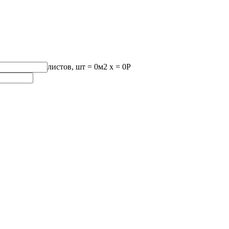
листов, шт
=
0
м2 x =
0
Р