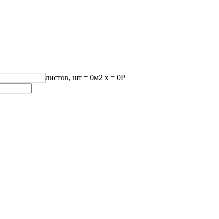
листов, шт
=
0
м2 x =
0
Р