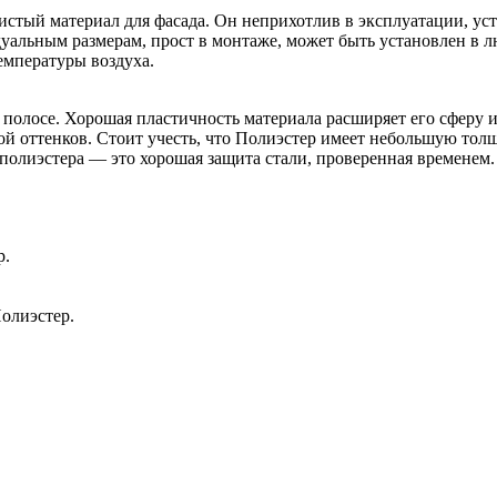
стый материал для фасада. Он неприхотлив в эксплуатации, ус
альным размерам, прост в монтаже, может быть установлен в лю
емпературы воздуха.
 полосе. Хорошая пластичность материала расширяет его сферу 
й оттенков. Стоит учесть, что Полиэстер имеет небольшую толщ
полиэстера — это хорошая защита стали, проверенная временем.
р.
олиэстер.