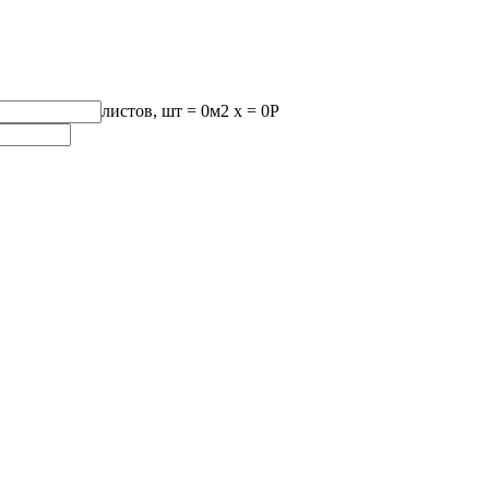
листов, шт
=
0
м2 x =
0
Р