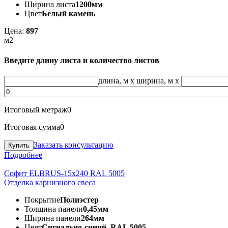
Ширина листа
1200мм
Цвет
Белый камень
Цена:
897
м2
Введите длину листа и количество листов
длина, м
x
ширина, м
x
Итоговый метраж
0
Итоговая сумма
0
Заказать консультацию
Подробнее
Софит ELBRUS-15х240 RAL 5005
Отделка карнизного свеса
Покрытие
Полиэстер
Толщина панели
0,45мм
Ширина панели
264мм
Цвет
Сигнально-синий, RAL 5005