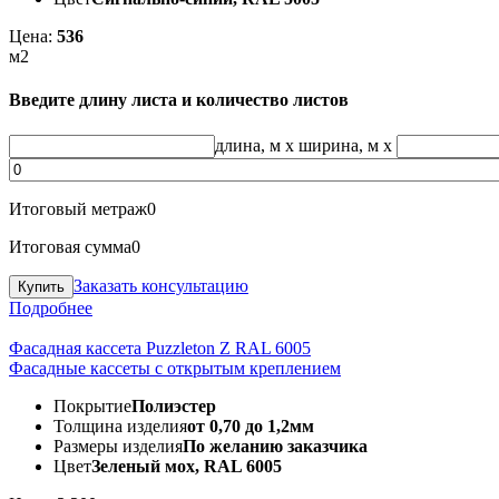
Цена:
536
м2
Введите длину листа и количество листов
длина, м
x
ширина, м
x
Итоговый метраж
0
Итоговая сумма
0
Заказать консультацию
Подробнее
Фасадная кассета Puzzleton Z RAL 6005
Фасадные кассеты с открытым креплением
Покрытие
Полиэстер
Толщина изделия
от 0,70 до 1,2мм
Размеры изделия
По желанию заказчика
Цвет
Зеленый мох, RAL 6005