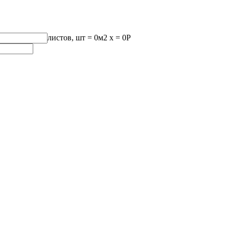
листов, шт
=
0
м2 x =
0
Р