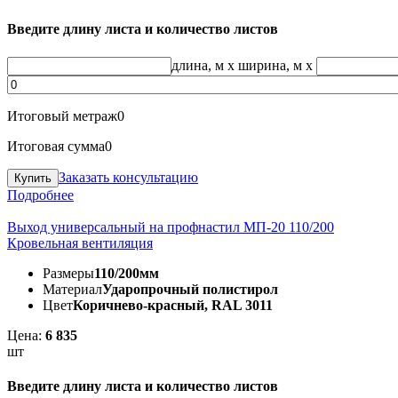
Введите длину листа и количество листов
длина, м
x
ширина, м
x
Итоговый метраж
0
Итоговая сумма
0
Заказать консультацию
Подробнее
Выход универсальный на профнастил МП-20 110/200
Кровельная вентиляция
Размеры
110/200мм
Материал
Ударопрочный полистирол
Цвет
Коричнево-красный, RAL 3011
Цена:
6 835
шт
Введите длину листа и количество листов