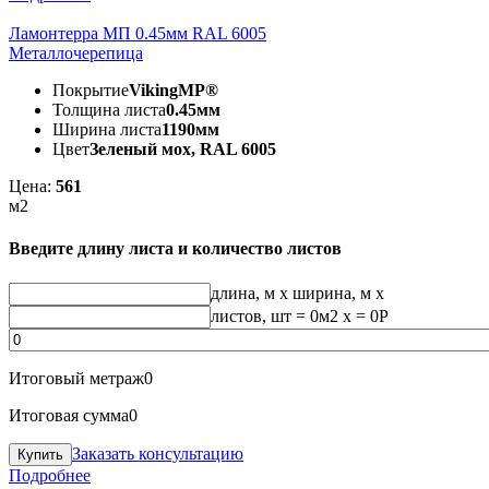
Ламонтерра МП 0.45мм RAL 6005
Металлочерепица
Покрытие
VikingMP®
Толщина листа
0.45мм
Ширина листа
1190мм
Цвет
Зеленый мох, RAL 6005
Цена:
561
м2
Введите длину листа и количество листов
длина, м
x
ширина, м
x
листов, шт
=
0
м2 x =
0
Р
Итоговый метраж
0
Итоговая сумма
0
Заказать консультацию
Подробнее