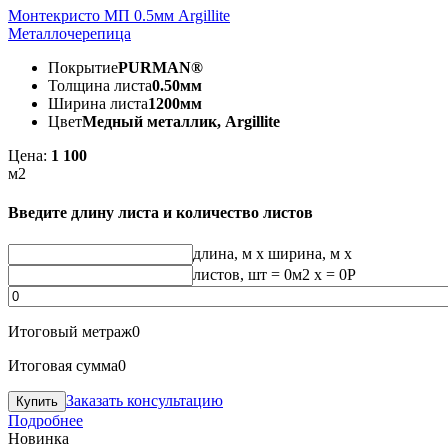
Монтекристо МП 0.5мм Argillite
Металлочерепица
Покрытие
PURMAN®
Толщина листа
0.50мм
Ширина листа
1200мм
Цвет
Медный металлик, Argillite
Цена:
1 100
м2
Введите длину листа и количество листов
длина, м
x
ширина, м
x
листов, шт
=
0
м2 x =
0
Р
Итоговый метраж
0
Итоговая сумма
0
Заказать консультацию
Подробнее
Новинка