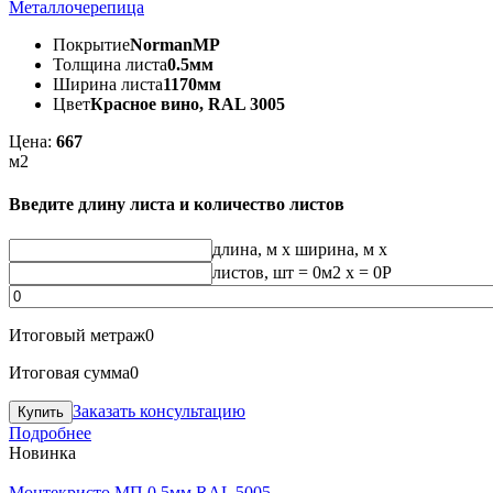
Металлочерепица
Покрытие
NormanMP
Толщина листа
0.5мм
Ширина листа
1170мм
Цвет
Красное вино, RAL 3005
Цена:
667
м2
Введите длину листа и количество листов
длина, м
x
ширина, м
x
листов, шт
=
0
м2 x =
0
Р
Итоговый метраж
0
Итоговая сумма
0
Заказать консультацию
Подробнее
Новинка
Монтекристо МП 0.5мм RAL 5005