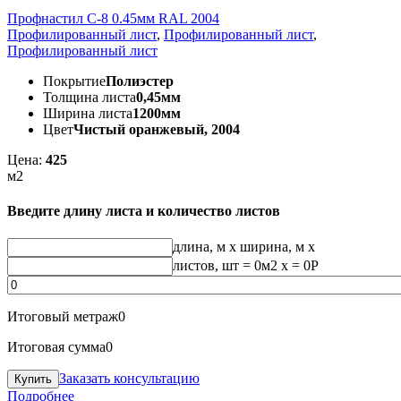
Профнастил С-8 0.45мм RAL 2004
Профилированный лист
,
Профилированный лист
,
Профилированный лист
Покрытие
Полиэстер
Толщина листа
0,45мм
Ширина листа
1200мм
Цвет
Чистый оранжевый, 2004
Цена:
425
м2
Введите длину листа и количество листов
длина, м
x
ширина, м
x
листов, шт
=
0
м2 x =
0
Р
Итоговый метраж
0
Итоговая сумма
0
Заказать консультацию
Подробнее