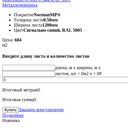
Металлочерепица
Покрытие
NormanMP®
Толщина листа
0.50мм
Ширина листа
1200мм
Цвет
Сигнально-синий, RAL 5005
Цена:
684
м2
Введите длину листа и количество листов
длина, м
x
ширина, м
x
листов, шт
=
0
м2 x =
0
Р
Итоговый метраж
0
Итоговая сумма
0
Заказать консультацию
Подробнее
Новинка