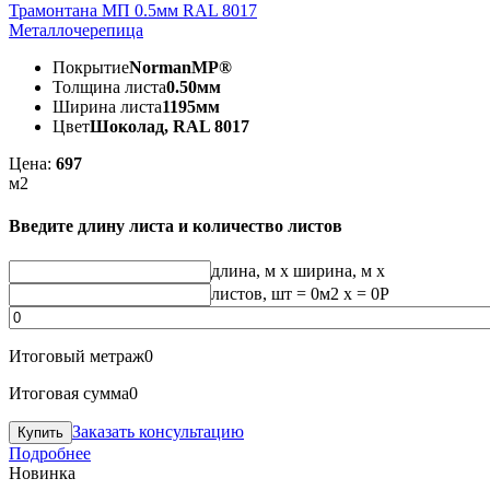
Трамонтана МП 0.5мм RAL 8017
Металлочерепица
Покрытие
NormanMP®
Толщина листа
0.50мм
Ширина листа
1195мм
Цвет
Шоколад, RAL 8017
Цена:
697
м2
Введите длину листа и количество листов
длина, м
x
ширина, м
x
листов, шт
=
0
м2 x =
0
Р
Итоговый метраж
0
Итоговая сумма
0
Заказать консультацию
Подробнее
Новинка