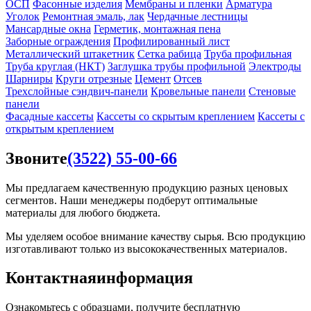
ОСП
Фасонные изделия
Мембраны и пленки
Арматура
Уголок
Ремонтная эмаль, лак
Чердачные лестницы
Мансардные окна
Герметик, монтажная пена
Заборные ограждения
Профилированный лист
Металлический штакетник
Сетка рабица
Труба профильная
Труба круглая (НКТ)
Заглушка трубы профильной
Электроды
Шарниры
Круги отрезные
Цемент
Отсев
Трехслойные сэндвич-панели
Кровельные панели
Стеновые
панели
Фасадные кассеты
Кассеты со скрытым креплением
Кассеты с
открытым креплением
Звоните
(3522) 55-00-66
Мы предлагаем качественную продукцию разных ценовых
сегментов. Наши менеджеры подберут оптимальные
материалы для любого бюджета.
Мы уделяем особое внимание качеству сырья. Всю продукцию
изготавливают только из высококачественных материалов.
Контактная
информация
Ознакомьтесь с образцами, получите бесплатную