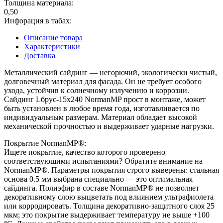
Толщина материала:
0,50
Инфорация в табах:
Описание товара
Характеристики
Доставка
Металлический сайдинг — негорючий, экологически чистый,
долговечный материал для фасада. Он не требует особого
ухода, устойчив к солнечному излучению и коррозии.
Сайдинг Lбрус-15х240 NormanMP прост в монтаже, может
быть установлен в любое время года, изготавливается по
индивидуальным размерам. Материал обладает высокой
механической прочностью и выдерживает ударные нагрузки.
Покрытие NormanMP®:
Ищете покрытие, качество которого проверено
соответствующими испытаниями? Обратите внимание на
NormanMP®. Параметры покрытия строго выверены: стальная
основа 0.5 мм выбрана специально — это оптимальная
сайдинга. Полиэфир в составе NormanMP® не позволяет
декоративному слою выцветать под влиянием ультрафиолета
или корродировать. Толщина декоративно-защитного слоя 25
мкм; это покрытие выдерживает температуру не выше +100