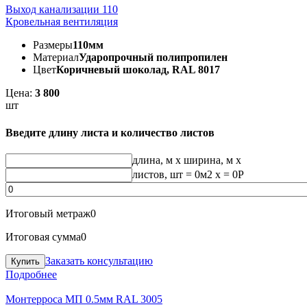
Выход канализации 110
Кровельная вентиляция
Размеры
110мм
Материал
Ударопрочный полипропилен
Цвет
Коричневый шоколад, RAL 8017
Цена:
3 800
шт
Введите длину листа и количество листов
длина, м
x
ширина, м
x
листов, шт
=
0
м2 x =
0
Р
Итоговый метраж
0
Итоговая сумма
0
Заказать консультацию
Подробнее
Монтерроса МП 0.5мм RAL 3005