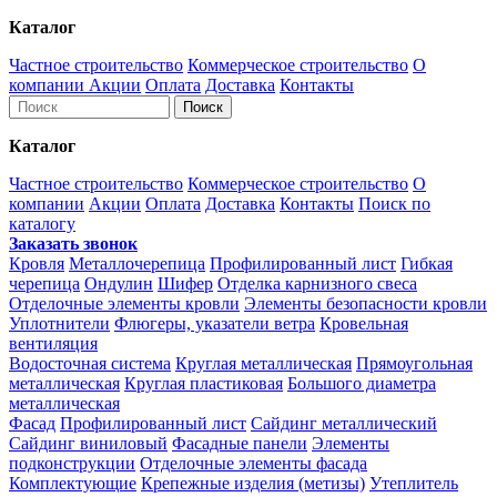
Каталог
Частное строительство
Коммерческое строительство
О
компании
Акции
Оплата
Доставка
Контакты
Каталог
Частное строительство
Коммерческое строительство
О
компании
Акции
Оплата
Доставка
Контакты
Поиск по
каталогу
Заказать звонок
Кровля
Металлочерепица
Профилированный лист
Гибкая
черепица
Ондулин
Шифер
Отделка карнизного свеса
Отделочные элементы кровли
Элементы безопасности кровли
Уплотнители
Флюгеры, указатели ветра
Кровельная
вентиляция
Водосточная система
Круглая металлическая
Прямоугольная
металлическая
Круглая пластиковая
Большого диаметра
металлическая
Фасад
Профилированный лист
Сайдинг металлический
Сайдинг виниловый
Фасадные панели
Элементы
подконструкции
Отделочные элементы фасада
Комплектующие
Крепежные изделия (метизы)
Утеплитель