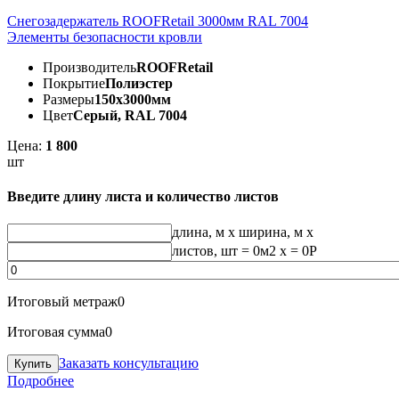
Снегозадержатель ROOFRetail 3000мм RAL 7004
Элементы безопасности кровли
Производитель
ROOFRetail
Покрытие
Полиэстер
Размеры
150х3000мм
Цвет
Серый, RAL 7004
Цена:
1 800
шт
Введите длину листа и количество листов
длина, м
x
ширина, м
x
листов, шт
=
0
м2 x =
0
Р
Итоговый метраж
0
Итоговая сумма
0
Заказать консультацию
Подробнее