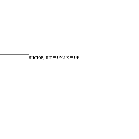
листов, шт
=
0
м2 x =
0
Р