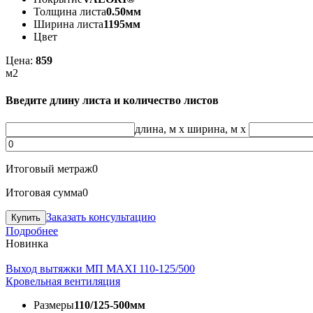
Толщина листа
0.50мм
Ширина листа
1195мм
Цвет
Цена:
859
м2
Введите длину листа и количество листов
длина, м
x
ширина, м
x
Итоговый метраж
0
Итоговая сумма
0
Заказать консультацию
Подробнее
Новинка
Выход вытяжки МП MAXI 110-125/500
Кровельная вентиляция
Размеры
110/125-500мм