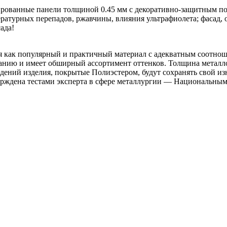
рованные панели толщиной 0.45 мм с декоративно-защитным п
ратурных перепадов, ржавчины, влияния ультрафиолета; фасад,
ада!
 как популярный и практичный материал с адекватным соотнош
анию и имеет обширный ассортимент оттенков. Толщина металло
ений изделия, покрытые Полиэстером, будут сохранять свой изн
верждена тестами эксперта в сфере металлургии — Национальн