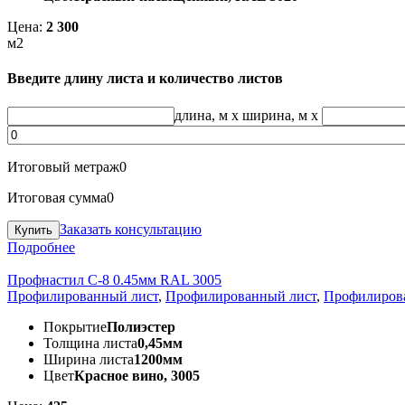
Цена:
2 300
м2
Введите длину листа и количество листов
длина, м
x
ширина, м
x
Итоговый метраж
0
Итоговая сумма
0
Заказать консультацию
Подробнее
Профнастил С-8 0.45мм RAL 3005
Профилированный лист
,
Профилированный лист
,
Профилиров
Покрытие
Полиэстер
Толщина листа
0,45мм
Ширина листа
1200мм
Цвет
Красное вино, 3005