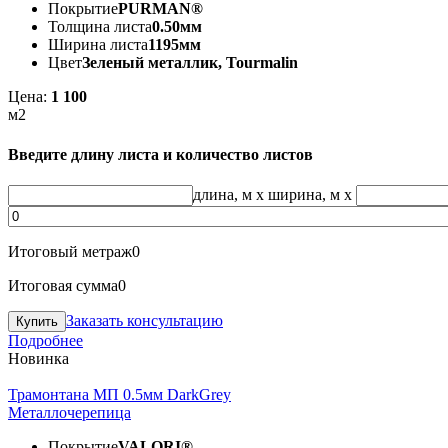
Покрытие
PURMAN®
Толщина листа
0.50мм
Ширина листа
1195мм
Цвет
Зеленый металлик, Tourmalin
Цена:
1 100
м2
Введите длину листа и количество листов
длина, м
x
ширина, м
x
Итоговый метраж
0
Итоговая сумма
0
Заказать консультацию
Подробнее
Новинка
Трамонтана МП 0.5мм DarkGrey
Металлочерепица
Покрытие
VALORI®