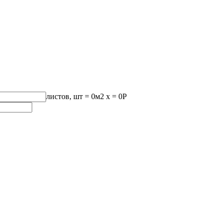
листов, шт
=
0
м2 x =
0
Р