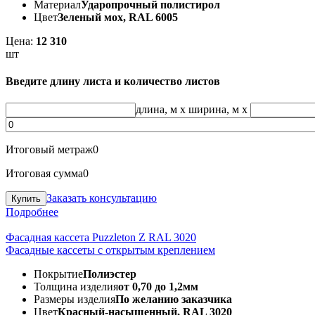
Материал
Ударопрочный полистирол
Цвет
Зеленый мох, RAL 6005
Цена:
12 310
шт
Введите длину листа и количество листов
длина, м
x
ширина, м
x
Итоговый метраж
0
Итоговая сумма
0
Заказать консультацию
Подробнее
Фасадная кассета Puzzleton Z RAL 3020
Фасадные кассеты с открытым креплением
Покрытие
Полиэстер
Толщина изделия
от 0,70 до 1,2мм
Размеры изделия
По желанию заказчика
Цвет
Красный-насыщенный, RAL 3020