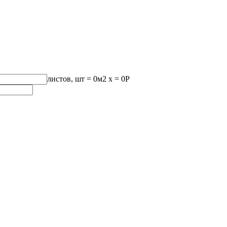
листов, шт
=
0
м2 x =
0
Р