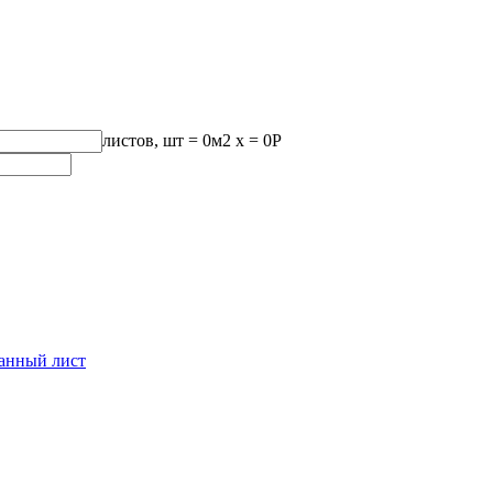
листов, шт
=
0
м2 x =
0
Р
анный лист