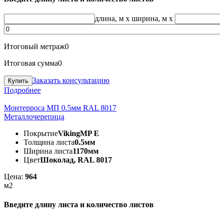
длина, м
x
ширина, м
x
Итоговый метраж
0
Итоговая сумма
0
Заказать консультацию
Подробнее
Монтерроса МП 0.5мм RAL 8017
Металлочерепица
Покрытие
VikingMP E
Толщина листа
0.5мм
Ширина листа
1170мм
Цвет
Шоколад, RAL 8017
Цена:
964
м2
Введите длину листа и количество листов