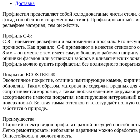
Доставка
Профнастил представляет собой холоднокатаные листы стали,
фасада (особенно в современном стиле). Профилированный ли
рельефнее материал, тем он жёстче.
Профиль С-8:
С-8 – наименее рельефный и экономичный профиль. Его несуща
прочность. Как правило, С-8 применяют в качестве стенового 
8 мм – он вместе с тем имеет самую большую рабочую ширину –
обшивки фасадов или установки заборов в климатических зонах
Профиль можно купить профнастил без полимерного покрытия 
Покрытие ECOSTEEL® :
Экологичное покрытие, отлично имитирующее камень, кирпич, 
обновлять. Таким образом, материал не содержит вредных дл
сопротивляется коррозии, а также любым явлениям окружающе
ассортименте имеются покрытия, имитирующие натуральный кам
поверхности). Богатая гамма оттенков и текстур даёт полную
заботится о природе..
Преимущества:
Широкий спектр видов профиля с разной несущей способность
Легко ремонтировать: небольшие царапины можно обработать р
Огнестойкость и экологичность.