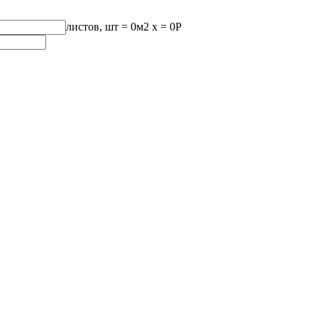
листов, шт
=
0
м2 x =
0
Р