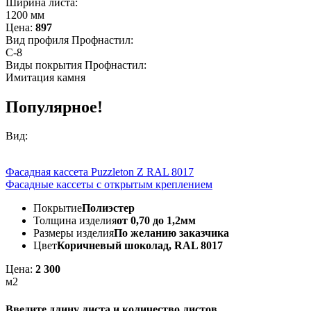
Ширина листа:
1200 мм
Цена:
897
Вид профиля Профнастил:
С-8
Виды покрытия Профнастил:
Имитация камня
Популярное!
Вид:
Фасадная кассета Puzzleton Z RAL 8017
Фасадные кассеты с открытым креплением
Покрытие
Полиэстер
Толщина изделия
от 0,70 до 1,2мм
Размеры изделия
По желанию заказчика
Цвет
Коричневый шоколад, RAL 8017
Цена:
2 300
м2
Введите длину листа и количество листов