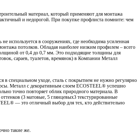
строительный материал, который применяют для монтажа
рактичный и недорогой. При покупке профлиста помните: чем
не используется в сооружениях, где необходима усиленная
 монтажа потолков. Обладая наиболее низким профилем – всего
толщиной от 0,4 до 0,7 мм. Это подходящие толщины для
овок, сараев, туалетов, времянок) в Компании Металл
я в специальном уходе, сталь с покрытием не нужно регулярно
есурсы. Металл с декоративным слоем ECOSTEEL® успешно
льно точно повторяет облик природного материала. В
оттенков (3 матовые, 5 глянцевых3 текстурированные
STEEL® — это отличный выбор для тех, кто действительно
очно такие же.