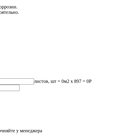
оррозии.
оятельно.
листов, шт
=
0
м2 x 897 =
0
Р
очняйте у менеджера