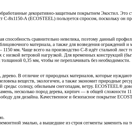
 обработанные декоративно-защитным покрытием Экостил. Это 
ст С-8x1150-A (ECOSTEEL) пользуется спросом, поскольку он п
я способность сравнительно невелика, поэтому данный профиль 
облицовочного материала, а также для возведения ограждений и
 1150 мм. Чаще всего на производство С-8 идёт стальной лист 
 с низкой ветровой нагрузкой. Для временных конструкций (быт
толщиной 0,35 мм, чтобы не переплачивать без необходимости.
дерево. В отличие от природных материалов, которые нуждаютс
я человека веществ, экологичен, а также экономит природные р
й среды: солнцу, обильным снегопадам, ветру. ECOSTEEL® дово
ень, несколько пород дерева, кирпич — в общей сложности 11 
 свободу для дизайна. Качественное и безопасное покрытие ECO
ю.
емонтной эмалью, а вышедшие из строя сегменты заменить на т