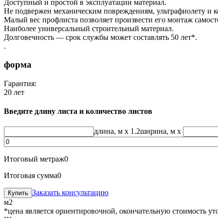
Доступный и простой в эксплуатации материал.
Не подвержен механическим повреждениям, ультрафиолету и к
Малый вес профлиста позволяет произвести его монтаж самост
Наиболее универсальный строительный материал.
Долговечность — срок службы может составлять 50 лет*.
.
форма
Гарантия:
20 лет
Введите длину листа и количество листов
длина, м
x 1.2
ширина, м
x
Итоговый метраж
0
Итоговая сумма
0
Заказать консультацию
м2
*цена является ориентировочной, окончательную стоимость ут