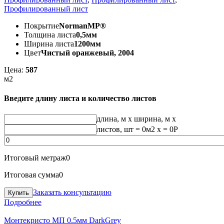
Профилированный лист
Покрытие
NormanMP®
Толщина листа
0,5мм
Ширина листа
1200мм
Цвет
Чистый оранжевый, 2004
Цена:
587
м2
Введите длину листа и количество листов
длина, м
x
ширина, м
x
листов, шт
=
0
м2 x =
0
Р
Итоговый метраж
0
Итоговая сумма
0
Заказать консультацию
Подробнее
Монтекристо МП 0.5мм DarkGrey