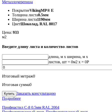
Металлочерепица
Покрытие
VikingMP® E
Толщина листа
0.5мм
Ширина листа
1190мм
Цвет
Шоколад, RAL 8017
Цена:
933
м2
Введите длину листа и количество листов
длина, м
x
ширина, м
x
листов, шт
=
0
м2 x =
0
Р
Итоговый метраж
0
Итоговая сумма
0
Заказать консультацию
Подробнее
Профнастил С-8 0.5мм RAL 2004
Профилированный лист
,
Профилированный лист
,