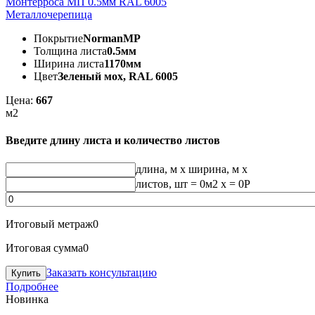
Монтерроса МП 0.5мм RAL 6005
Металлочерепица
Покрытие
NormanMP
Толщина листа
0.5мм
Ширина листа
1170мм
Цвет
Зеленый мох, RAL 6005
Цена:
667
м2
Введите длину листа и количество листов
длина, м
x
ширина, м
x
листов, шт
=
0
м2 x =
0
Р
Итоговый метраж
0
Итоговая сумма
0
Заказать консультацию
Подробнее
Новинка