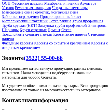
ОСП
Фасонные изделия
Мембраны и пленки
Арматура
Уголок
Ремонтная эмаль, лак
Чердачные лестницы
Мансардные окна
Герметик, монтажная пена
Заборные ограждения
Профилированный лист
Металлический штакетник
Сетка рабица
Труба профильная
Труба круглая (НКТ)
Заглушка трубы профильной
Электроды
Шарниры
Круги отрезные
Цемент
Отсев
Трехслойные сэндвич-панели
Кровельные панели
Стеновые
панели
Фасадные кассеты
Кассеты со скрытым креплением
Кассеты с
открытым креплением
Звоните
(3522) 55-00-66
Мы предлагаем качественную продукцию разных ценовых
сегментов. Наши менеджеры подберут оптимальные
материалы для любого бюджета.
Мы уделяем особое внимание качеству сырья. Всю продукцию
изготавливают только из высококачественных материалов.
Контактная
информация