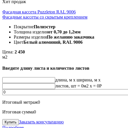
Хит продаж
Фасадная кассета Puzzleton RAL 9006
Фасадные кассеты со скрытым креплением
Покрытие
Полиэстер
Толщина изделия
от 0,70 до 1,2мм
Размеры изделия
По желанию заказчика
Цвет
Белый алюминий, RAL 9006
Цена:
2 450
м2
Введите длину листа и количество листов
длина, м
x
ширина, м
x
листов, шт
=
0
м2 x =
0
Р
Итоговый метраж
0
Итоговая сумма
0
Заказать консультацию
Подробнее