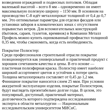
возведения ограждений и подвесных потолков. Обладая
маленькой высотой – всего 8 мм – одновременно он имеет
максимальную полезную ширину – 1150 мм. В основном на
производство С-8 идёт металлопрокат толщиной от 0,4 до 0,7
мм. Это оптимальные параметры для отделки фасадов или
установки заборов в климатических зонах с отсутствием
порывистых ветров. Для вспомогательных конструкций
(бытовок, сараев, туалетов, времянок) в Компании Металл
Профиль можно купить оцинкованный профнастил толщиной
0,35 мм, чтобы сэкономить, когда есть необходимость.
Покрытие Полиэстер:
Среди профессионалов строительной отрасли покрытие
позиционируется как универсальный и практичный продукт с
хорошим сочетанием качества и цены. В его основе —
пластичная полиэфирная краска. Полиэстер имеет наиболее
широкий ассортимент цветов и устойчив к потере цвета.
Толщина металлопроката составляет от 0,45 до 1,2 мм.
Финишное покрытие наносится слоем 25 мкм. При условии
аккуратной эксплуатации изделия, покрытые Полиэстером,
будут выглядеть презентабельно долгие годы. В целом, это
популярный, доступный, практичный материал,
долговечность которого подтверждена исследованиями
эксперта в области металлургии — Национальным
исследовательским университетом МИСиС.