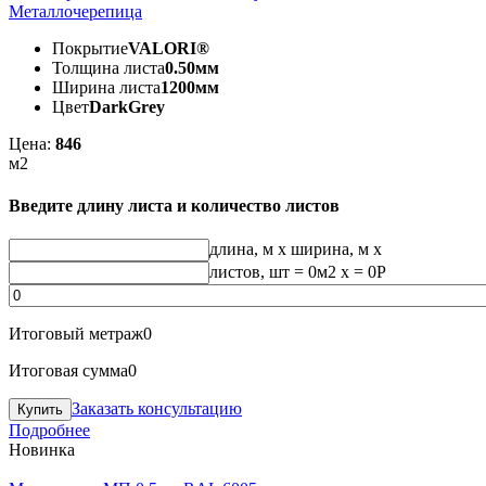
Металлочерепица
Покрытие
VALORI®
Толщина листа
0.50мм
Ширина листа
1200мм
Цвет
DarkGrey
Цена:
846
м2
Введите длину листа и количество листов
длина, м
x
ширина, м
x
листов, шт
=
0
м2 x =
0
Р
Итоговый метраж
0
Итоговая сумма
0
Заказать консультацию
Подробнее
Новинка