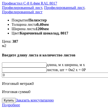
Профнастил С-8 0.4мм RAL 8017
Профилированный лист
,
Профилированный лист
,
Профилированный лист
Покрытие
Полиэстер
Толщина листа
0,40мм
Ширина листа
1200мм
Цвет
Коричневый шоколад, 8017
Цена:
387
м2
Введите длину листа и количество листов
длина, м
x
ширина, м
x
листов, шт
=
0
м2 x =
0
Р
Итоговый метраж
0
Итоговая сумма
0
Заказать консультацию
Подробнее