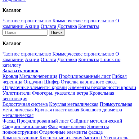
Каталог
Частное строительство
Коммерческое строительство
О
компании
Акции
Оплата
Доставка
Контакты
Каталог
Частное строительство
Коммерческое строительство
О
компании
Акции
Оплата
Доставка
Контакты
Поиск по
каталогу
Заказать звонок
Кровля
Металлочерепица
Профилированный лист
Гибкая
черепица
Ондулин
Шифер
Отделка карнизного свеса
Отделочные элементы кровли
Элементы безопасности кровли
Уплотнители
Флюгеры, указатели ветра
Кровельная
вентиляция
Водосточная система
Круглая металлическая
Прямоугольная
металлическая
Круглая пластиковая
Большого диаметра
металлическая
Фасад
Профилированный лист
Сайдинг металлический
Сайдинг виниловый
Фасадные панели
Элементы
подконструкции
Отделочные элементы фасада
Комплектующие
Крепежные изделия (метизы)
Утеплитель