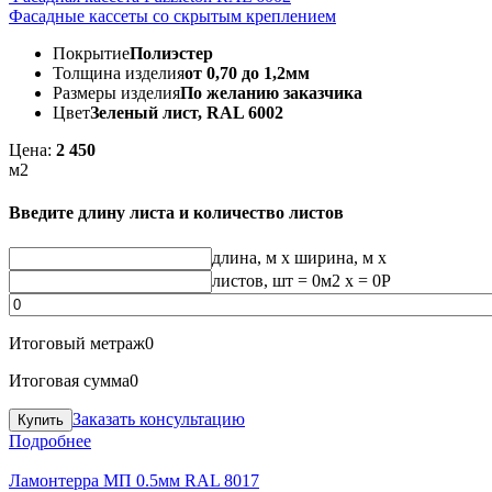
Фасадные кассеты со скрытым креплением
Покрытие
Полиэстер
Толщина изделия
от 0,70 до 1,2мм
Размеры изделия
По желанию заказчика
Цвет
Зеленый лист, RAL 6002
Цена:
2 450
м2
Введите длину листа и количество листов
длина, м
x
ширина, м
x
листов, шт
=
0
м2 x =
0
Р
Итоговый метраж
0
Итоговая сумма
0
Заказать консультацию
Подробнее
Ламонтерра МП 0.5мм RAL 8017