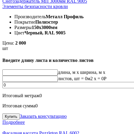
Снегозадержатель МП 3000мм RAL 9005
Элементы безопасности кровли
Производитель
Металл Профиль
Покрытие
Полиэстер
Размеры
150х3000мм
Цвет
Черный, RAL 9005
Цена:
2 000
шт
Введите длину листа и количество листов
длина, м
x
ширина, м
x
листов, шт
=
0
м2 x =
0
Р
Итоговый метраж
0
Итоговая сумма
0
Заказать консультацию
Подробнее
Фасадная кассета Puzzleton RAL 6002