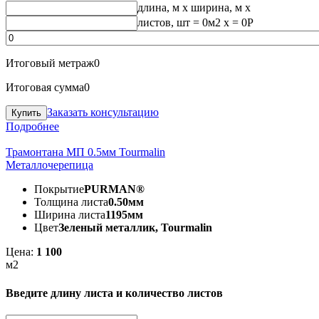
длина, м
x
ширина, м
x
листов, шт
=
0
м2 x =
0
Р
Итоговый метраж
0
Итоговая сумма
0
Заказать консультацию
Подробнее
Трамонтана МП 0.5мм Tourmalin
Металлочерепица
Покрытие
PURMAN®
Толщина листа
0.50мм
Ширина листа
1195мм
Цвет
Зеленый металлик, Tourmalin
Цена:
1 100
м2
Введите длину листа и количество листов