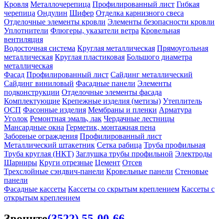
Кровля
Металлочерепица
Профилированный лист
Гибкая
черепица
Ондулин
Шифер
Отделка карнизного свеса
Отделочные элементы кровли
Элементы безопасности кровли
Уплотнители
Флюгеры, указатели ветра
Кровельная
вентиляция
Водосточная система
Круглая металлическая
Прямоугольная
металлическая
Круглая пластиковая
Большого диаметра
металлическая
Фасад
Профилированный лист
Сайдинг металлический
Сайдинг виниловый
Фасадные панели
Элементы
подконструкции
Отделочные элементы фасада
Комплектующие
Крепежные изделия (метизы)
Утеплитель
ОСП
Фасонные изделия
Мембраны и пленки
Арматура
Уголок
Ремонтная эмаль, лак
Чердачные лестницы
Мансардные окна
Герметик, монтажная пена
Заборные ограждения
Профилированный лист
Металлический штакетник
Сетка рабица
Труба профильная
Труба круглая (НКТ)
Заглушка трубы профильной
Электроды
Шарниры
Круги отрезные
Цемент
Отсев
Трехслойные сэндвич-панели
Кровельные панели
Стеновые
панели
Фасадные кассеты
Кассеты со скрытым креплением
Кассеты с
открытым креплением
Звоните
(3522) 55-00-66