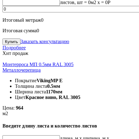
листов, шт
=
0
м2 x =
0
Р
Итоговый метраж
0
Итоговая сумма
0
Заказать консультацию
Подробнее
Хит продаж
Монтерроса МП 0.5мм RAL 3005
Металлочерепица
Покрытие
VikingMP E
Толщина листа
0.5мм
Ширина листа
1170мм
Цвет
Красное вино, RAL 3005
Цена:
964
м2
Введите длину листа и количество листов
длина, м
x
ширина, м
x