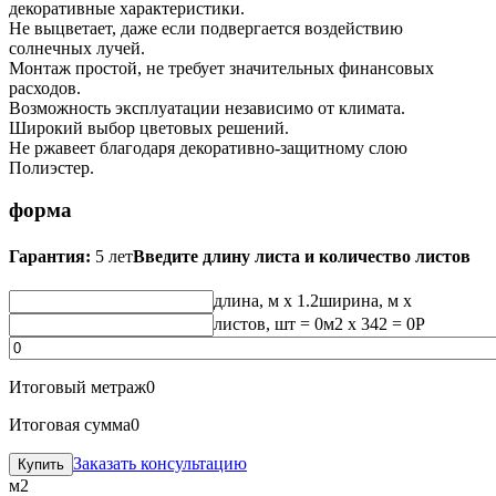
декоративные характеристики.
Не выцветает, даже если подвергается воздействию
солнечных лучей.
Монтаж простой, не требует значительных финансовых
расходов.
Возможность эксплуатации независимо от климата.
Широкий выбор цветовых решений.
Не ржавеет благодаря декоративно-защитному слою
Полиэстер.
форма
Гарантия:
5 лет
Введите длину листа и количество листов
длина, м
x 1.2
ширина, м
x
листов, шт
=
0
м2 x 342 =
0
Р
Итоговый метраж
0
Итоговая сумма
0
Заказать консультацию
м2