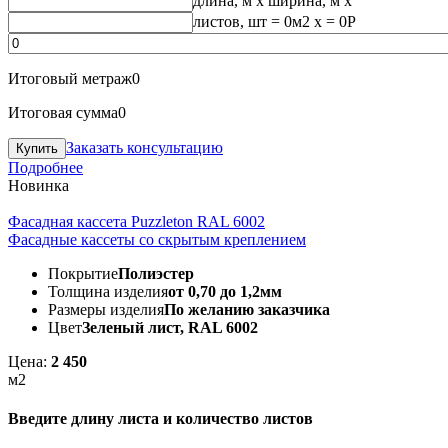
длина, м
x
ширина, м
x
листов, шт
=
0
м2 x =
0
Р
Итоговый метраж
0
Итоговая сумма
0
Заказать консультацию
Подробнее
Новинка
Фасадная кассета Puzzleton RAL 6002
Фасадные кассеты со скрытым креплением
Покрытие
Полиэстер
Толщина изделия
от 0,70 до 1,2мм
Размеры изделия
По желанию заказчика
Цвет
Зеленый лист, RAL 6002
Цена:
2 450
м2
Введите длину листа и количество листов