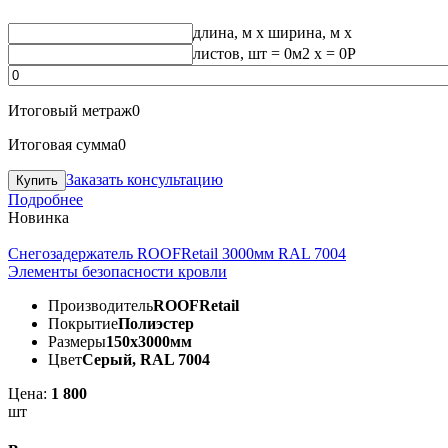
длина, м
x
ширина, м
x
листов, шт
=
0
м2 x =
0
Р
Итоговый метраж
0
Итоговая сумма
0
Заказать консультацию
Подробнее
Новинка
Снегозадержатель ROOFRetail 3000мм RAL 7004
Элементы безопасности кровли
Производитель
ROOFRetail
Покрытие
Полиэстер
Размеры
150х3000мм
Цвет
Серый, RAL 7004
Цена:
1 800
шт