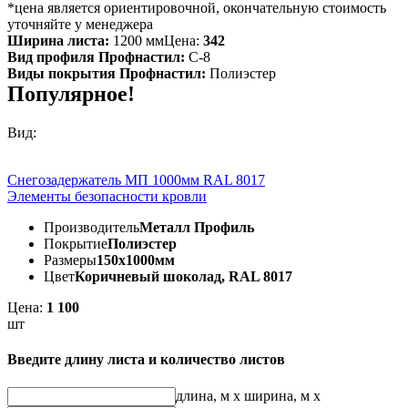
*цена является ориентировочной, окончательную стоимость
уточняйте у менеджера
Ширина листа:
1200 мм
Цена:
342
Вид профиля Профнастил:
С-8
Виды покрытия Профнастил:
Полиэстер
Популярное!
Вид:
Снегозадержатель МП 1000мм RAL 8017
Элементы безопасности кровли
Производитель
Металл Профиль
Покрытие
Полиэстер
Размеры
150х1000мм
Цвет
Коричневый шоколад, RAL 8017
Цена:
1 100
шт
Введите длину листа и количество листов
длина, м
x
ширина, м
x