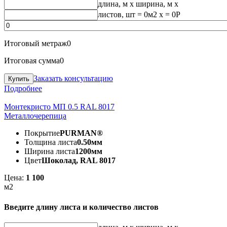
длина, м
x
ширина, м
x
листов, шт
=
0
м2 x =
0
Р
Итоговый метраж
0
Итоговая сумма
0
Заказать консультацию
Подробнее
Монтекристо МП 0.5 RAL 8017
Металлочерепица
Покрытие
PURMAN®
Толщина листа
0.50мм
Ширина листа
1200мм
Цвет
Шоколад, RAL 8017
Цена:
1 100
м2
Введите длину листа и количество листов