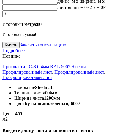
длина, м
x
ширина, м
x
листов, шт
=
0
м2 x =
0
Р
Итоговый метраж
0
Итоговая сумма
0
Заказать консультацию
Подробнее
Новинка
Профнастил С-8 0.4мм RAL 6007 Steelmatt
Профилированный лист
,
Профилированный лист
,
Профилированный лист
Покрытие
Steelmatt
Толщина листа
0,4мм
Ширина листа
1200мм
Цвет
Бутылочно-зеленый, 6007
Цена:
455
м2
Введите длину листа и количество листов