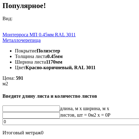
Популярное!
Вид:
Монтерроса МП 0.45мм RAL 3011
Металлочерепица
Покрытие
Полиэстер
Толщина листа
0.45мм
Ширина листа
1170мм
Цвет
Красно-коричневый, RAL 3011
Цена:
591
м2
Введите длину листа и количество листов
длина, м
x
ширина, м
x
листов, шт
=
0
м2 x =
0
Р
Итоговый метраж
0