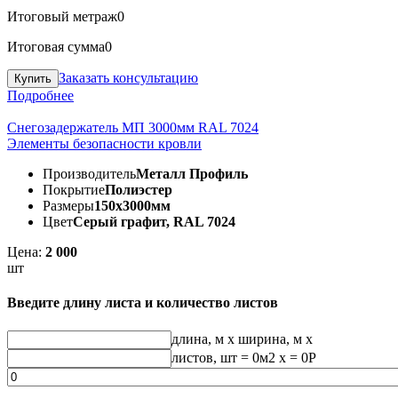
Итоговый метраж
0
Итоговая сумма
0
Заказать консультацию
Подробнее
Снегозадержатель МП 3000мм RAL 7024
Элементы безопасности кровли
Производитель
Металл Профиль
Покрытие
Полиэстер
Размеры
150х3000мм
Цвет
Серый графит, RAL 7024
Цена:
2 000
шт
Введите длину листа и количество листов
длина, м
x
ширина, м
x
листов, шт
=
0
м2 x =
0
Р