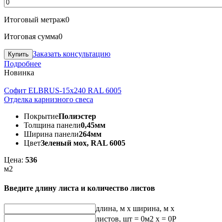
Итоговый метраж
0
Итоговая сумма
0
Заказать консультацию
Подробнее
Новинка
Софит ELBRUS-15х240 RAL 6005
Отделка карнизного свеса
Покрытие
Полиэстер
Толщина панели
0,45мм
Ширина панели
264мм
Цвет
Зеленый мох, RAL 6005
Цена:
536
м2
Введите длину листа и количество листов
длина, м
x
ширина, м
x
листов, шт
=
0
м2 x =
0
Р