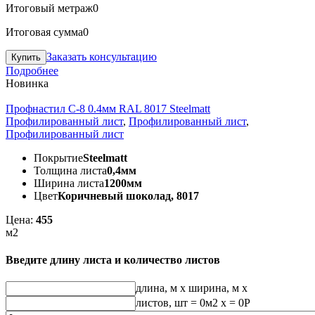
Итоговый метраж
0
Итоговая сумма
0
Заказать консультацию
Подробнее
Новинка
Профнастил С-8 0.4мм RAL 8017 Steelmatt
Профилированный лист
,
Профилированный лист
,
Профилированный лист
Покрытие
Steelmatt
Толщина листа
0,4мм
Ширина листа
1200мм
Цвет
Коричневый шоколад, 8017
Цена:
455
м2
Введите длину листа и количество листов
длина, м
x
ширина, м
x
листов, шт
=
0
м2 x =
0
Р