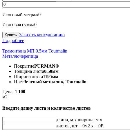
Итоговый метраж
0
Итоговая сумма
0
Заказать консультацию
Подробнее
Трамонтана МП 0.5мм Tourmalin
Металлочерепица
Покрытие
PURMAN®
Толщина листа
0.50мм
Ширина листа
1195мм
Цвет
Зеленый металлик, Tourmalin
Цена:
1 100
м2
Введите длину листа и количество листов
длина, м
x
ширина, м
x
листов, шт
=
0
м2 x =
0
Р