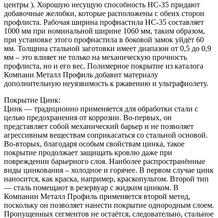
центры ). Хорошую несущую способность НС-35 придают
добавочные желобки, которые расположены с обеих сторон
профлиста. Рабочая ширина профнастила НС-35 составляет
1000 мм при номинальной ширине 1060 мм, таким образом,
при установке этого профнастила в боковой замок уйдёт 60
мм. Толщина стальной заготовки имеет диапазон от 0,5 до 0,9
мм – это влияет не только на механическую прочность
профлиста, но и его вес. Полимерное покрытие из каталога
Компани Металл Профиль добавит материалу
дополнительную неуязвимость к ржавению и ультрафиолету.
Покрытие Цинк:
Цинк ― традиционно применяется для обработки стали с
целью предохранения от коррозии. Во-первых, он
представляет собой механический барьер и не позволяет
агрессивным веществам соприкасаться со стальной основой.
Во-вторых, благодаря особым свойствам цинка, такое
покрытие продолжает защищать кровлю даже при
повреждении барьерного слоя. Наиболее распространённые
виды цинкования – холодное и горячее. В первом случае цинк
наносится, как краска, например, краскопультом. Второй тип
― сталь помещают в резервуар с жидким цинком. В
Компании Металл Профиль применяется второй метод,
поскольку он позволяет нанести покрытие однородным слоем.
Пропущенных сегментов не остаётся, следовательно, стальное