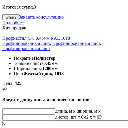
Итоговая сумма
0
Заказать консультацию
Подробнее
Хит продаж
Профнастил С-8 0.45мм RAL 1018
Профилированный лист
,
Профилированный лист
,
Профилированный лист
Покрытие
Полиэстер
Толщина листа
0,45мм
Ширина листа
1200мм
Цвет
Желтый цинк, 1018
Цена:
425
м2
Введите длину листа и количество листов
длина, м
x
ширина, м
x
листов, шт
=
0
м2 x =
0
Р