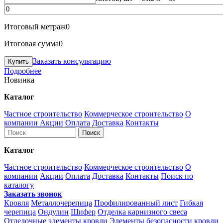
Итоговый метраж
0
Итоговая сумма
0
Заказать консультацию
Подробнее
Новинка
Каталог
Частное строительство
Коммерческое строительство
О
компании
Акции
Оплата
Доставка
Контакты
Каталог
Частное строительство
Коммерческое строительство
О
компании
Акции
Оплата
Доставка
Контакты
Поиск по
каталогу
Заказать звонок
Кровля
Металлочерепица
Профилированный лист
Гибкая
черепица
Ондулин
Шифер
Отделка карнизного свеса
Отделочные элементы кровли
Элементы безопасности кровли