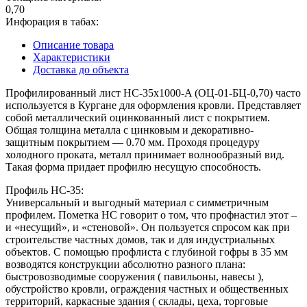
0,70
Инфорация в табах:
Описание товара
Характеристики
Доставка до объекта
Профилированный лист НС-35x1000-A (ОЦ-01-БЦ-0,70) часто
используется в Кургане для оформления кровли. Представляет
собой металлический оцинкованный лист с покрытием.
Общая толщина металла с цинковым и декоративно-
защитным покрытием — 0.70 мм. Проходя процедуру
холодного проката, металл принимает волнообразный вид.
Такая форма придает профилю несущую способность.
Профиль НС-35:
Универсальный и выгодный материал с симметричным
профилем. Пометка НС говорит о том, что профнастил этот –
и «несущий», и «стеновой». Он пользуется спросом как при
строительстве частных домов, так и для индустриальных
объектов. С помощью профлиста с глубиной гофры в 35 мм
возводятся конструкции абсолютно разного плана:
быстровозводимые сооружения ( павильоны, навесы ),
обустройство кровли, ограждения частных и общественных
территорий, каркасные здания ( склады, цеха, торговые