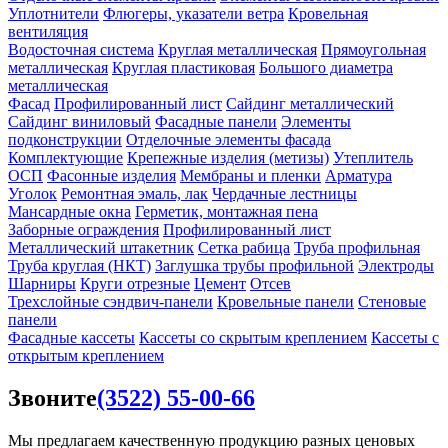
Уплотнители
Флюгеры, указатели ветра
Кровельная
вентиляция
Водосточная система
Круглая металлическая
Прямоугольная
металлическая
Круглая пластиковая
Большого диаметра
металлическая
Фасад
Профилированный лист
Сайдинг металлический
Сайдинг виниловый
Фасадные панели
Элементы
подконструкции
Отделочные элементы фасада
Комплектующие
Крепежные изделия (метизы)
Утеплитель
ОСП
Фасонные изделия
Мембраны и пленки
Арматура
Уголок
Ремонтная эмаль, лак
Чердачные лестницы
Мансардные окна
Герметик, монтажная пена
Заборные ограждения
Профилированный лист
Металлический штакетник
Сетка рабица
Труба профильная
Труба круглая (НКТ)
Заглушка трубы профильной
Электроды
Шарниры
Круги отрезные
Цемент
Отсев
Трехслойные сэндвич-панели
Кровельные панели
Стеновые
панели
Фасадные кассеты
Кассеты со скрытым креплением
Кассеты с
открытым креплением
Звоните
(3522) 55-00-66
Мы предлагаем качественную продукцию разных ценовых