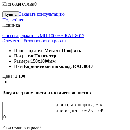
Итоговая сумма
0
Заказать консультацию
Подробнее
Новинка
Снегозадержатель МП 1000мм RAL 8017
Элементы безопасности кровли
Производитель
Металл Профиль
Покрытие
Полиэстер
Размеры
150х1000мм
Цвет
Коричневый шоколад, RAL 8017
Цена:
1 100
шт
Введите длину листа и количество листов
длина, м
x
ширина, м
x
листов, шт
=
0
м2 x =
0
Р
Итоговый метраж
0