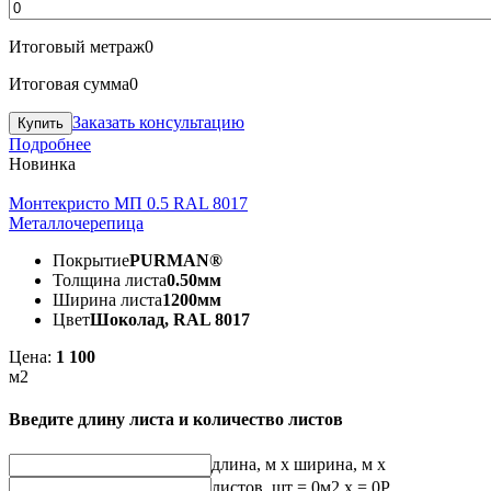
Итоговый метраж
0
Итоговая сумма
0
Заказать консультацию
Подробнее
Новинка
Монтекристо МП 0.5 RAL 8017
Металлочерепица
Покрытие
PURMAN®
Толщина листа
0.50мм
Ширина листа
1200мм
Цвет
Шоколад, RAL 8017
Цена:
1 100
м2
Введите длину листа и количество листов
длина, м
x
ширина, м
x
листов, шт
=
0
м2 x =
0
Р