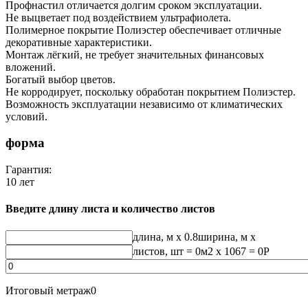
Профнастил отличается долгим сроком эксплуатации.
Не выцветает под воздействием ультрафиолета.
Полимерное покрытие Полиэстер обеспечивает отличные
декоративные характеристики.
Монтаж лёгкий, не требует значительных финансовых
вложений.
Богатый выбор цветов.
Не корродирует, поскольку обработан покрытием Полиэстер.
Возможность эксплуатации независимо от климатических
условий.
форма
Гарантия:
10 лет
Введите длину листа и количество листов
длина, м
x 0.8
ширина, м
x
листов, шт
=
0
м2 x 1067 =
0
Р
Итоговый метраж
0