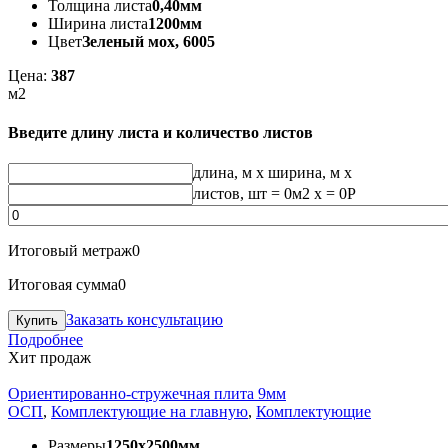
Толщина листа
0,40мм
Ширина листа
1200мм
Цвет
Зеленый мох, 6005
Цена:
387
м2
Введите длину листа и количество листов
длина, м
x
ширина, м
x
листов, шт
=
0
м2 x =
0
Р
Итоговый метраж
0
Итоговая сумма
0
Заказать консультацию
Подробнее
Хит продаж
Ориентированно-стружечная плита 9мм
ОСП
,
Комплектующие на главную
,
Комплектующие
Размеры
1250х2500мм