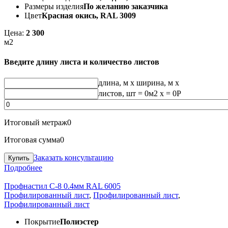
Размеры изделия
По желанию заказчика
Цвет
Красная окись, RAL 3009
Цена:
2 300
м2
Введите длину листа и количество листов
длина, м
x
ширина, м
x
листов, шт
=
0
м2 x =
0
Р
Итоговый метраж
0
Итоговая сумма
0
Заказать консультацию
Подробнее
Профнастил С-8 0.4мм RAL 6005
Профилированный лист
,
Профилированный лист
,
Профилированный лист
Покрытие
Полиэстер