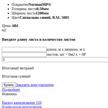
Покрытие
NormanMP®
Толщина листа
0.50мм
Ширина листа
1200мм
Цвет
Сигнально-синий, RAL 5005
Цена:
684
м2
Введите длину листа и количество листов
длина, м
x
ширина, м
x
листов, шт
=
0
м2 x =
0
Р
Итоговый метраж
0
Итоговая сумма
0
Заказать консультацию
Подробнее
Новинка
Выход канализации 110
Кровельная вентиляция