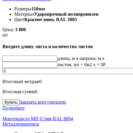
Размеры
110мм
Материал
Ударопрочный полипропилен
Цвет
Красное вино, RAL 3005
Цена:
3 800
шт
Введите длину листа и количество листов
длина, м
x
ширина, м
x
листов, шт
=
0
м2 x =
0
Р
Итоговый метраж
0
Итоговая сумма
0
Заказать консультацию
Подробнее
Монтекристо МП 0.5мм RAL 8004
Металлочерепица