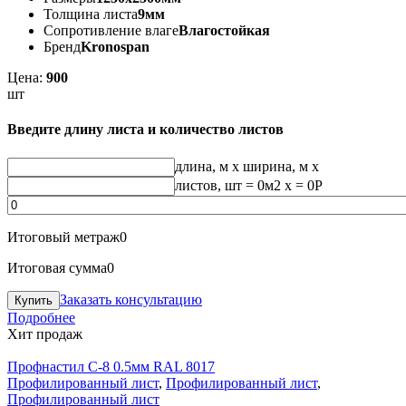
Толщина листа
9мм
Сопротивление влаге
Влагостойкая
Бренд
Kronospan
Цена:
900
шт
Введите длину листа и количество листов
длина, м
x
ширина, м
x
листов, шт
=
0
м2 x =
0
Р
Итоговый метраж
0
Итоговая сумма
0
Заказать консультацию
Подробнее
Хит продаж
Профнастил С-8 0.5мм RAL 8017
Профилированный лист
,
Профилированный лист
,
Профилированный лист