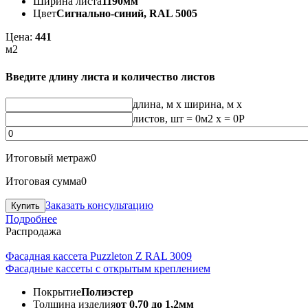
Ширина листа
1190мм
Цвет
Сигнально-синий, RAL 5005
Цена:
441
м2
Введите длину листа и количество листов
длина, м
x
ширина, м
x
листов, шт
=
0
м2 x =
0
Р
Итоговый метраж
0
Итоговая сумма
0
Заказать консультацию
Подробнее
Распродажа
Фасадная кассета Puzzleton Z RAL 3009
Фасадные кассеты с открытым креплением
Покрытие
Полиэстер
Толщина изделия
от 0,70 до 1,2мм