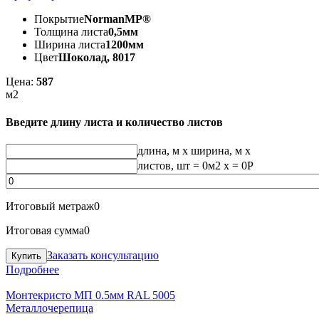
Покрытие
NormanMP®
Толщина листа
0,5мм
Ширина листа
1200мм
Цвет
Шоколад, 8017
Цена:
587
м2
Введите длину листа и количество листов
длина, м
x
ширина, м
x
листов, шт
=
0
м2 x =
0
Р
Итоговый метраж
0
Итоговая сумма
0
Заказать консультацию
Подробнее
Монтекристо МП 0.5мм RAL 5005
Металлочерепица