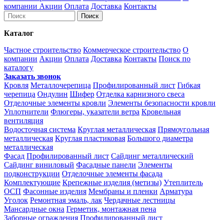
компании
Акции
Оплата
Доставка
Контакты
Каталог
Частное строительство
Коммерческое строительство
О
компании
Акции
Оплата
Доставка
Контакты
Поиск по
каталогу
Заказать звонок
Кровля
Металлочерепица
Профилированный лист
Гибкая
черепица
Ондулин
Шифер
Отделка карнизного свеса
Отделочные элементы кровли
Элементы безопасности кровли
Уплотнители
Флюгеры, указатели ветра
Кровельная
вентиляция
Водосточная система
Круглая металлическая
Прямоугольная
металлическая
Круглая пластиковая
Большого диаметра
металлическая
Фасад
Профилированный лист
Сайдинг металлический
Сайдинг виниловый
Фасадные панели
Элементы
подконструкции
Отделочные элементы фасада
Комплектующие
Крепежные изделия (метизы)
Утеплитель
ОСП
Фасонные изделия
Мембраны и пленки
Арматура
Уголок
Ремонтная эмаль, лак
Чердачные лестницы
Мансардные окна
Герметик, монтажная пена
Заборные ограждения
Профилированный лист