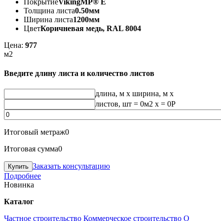
Покрытие
VikingMP® E
Толщина листа
0.50мм
Ширина листа
1200мм
Цвет
Коричневая медь, RAL 8004
Цена:
977
м2
Введите длину листа и количество листов
длина, м
x
ширина, м
x
листов, шт
=
0
м2 x =
0
Р
Итоговый метраж
0
Итоговая сумма
0
Заказать консультацию
Подробнее
Новинка
Каталог
Частное строительство
Коммерческое строительство
О