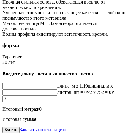
Прочная стальная основа, оберегающая кровлю от
механических повреждений.
Умеренная стоимость и впечатляющее качество — ещё одно
преимущество этого материала.
Металлочерепица МП Ламонтерра отличается
долговечностью.
Волны профиля акцентируют эстетичность кровли.
форма
Гарантия:
20 лет
Введите длину листа и количество листов
длина, м
x 1.19
ширина, м
x
листов, шт
=
0
м2 x 752 =
0
Р
Итоговый метраж
0
Итоговая сумма
0
Заказать консультацию