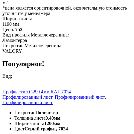
м2
*цена является ориентировочной, окончательную стоимость
уточняйте у менеджера
Ширина листа:
1190 мм
Цена:
752
Вид профиля Металлочерепица:
Ламонтерра
Покрытие Металлочерепица:
VALORY
Популярное!
Вид:
Профнастил С-8 0.4мм RAL 7024
Профилированный лист
,
Профилированный лист
,
Профилированный лист
Покрытие
Полиэстер
Толщина листа
0,40мм
Ширина листа
1200мм
Цвет
Серый графит, 7024