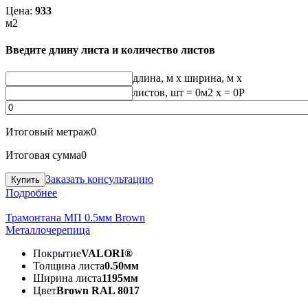
Цена:
933
м2
Введите длину листа и количество листов
длина, м
x
ширина, м
x
листов, шт
=
0
м2 x =
0
Р
Итоговый метраж
0
Итоговая сумма
0
Заказать консультацию
Подробнее
Трамонтана МП 0.5мм Brown
Металлочерепица
Покрытие
VALORI®
Толщина листа
0.50мм
Ширина листа
1195мм
Цвет
Brown RAL 8017