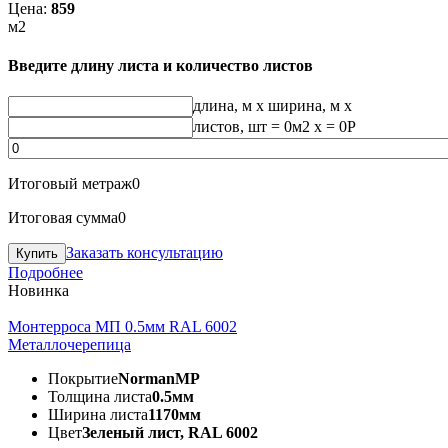
Цена:
859
м2
Введите длину листа и количество листов
длина, м
x
ширина, м
x
листов, шт
=
0
м2 x =
0
Р
Итоговый метраж
0
Итоговая сумма
0
Заказать консультацию
Подробнее
Новинка
Монтерроса МП 0.5мм RAL 6002
Металлочерепица
Покрытие
NormanMP
Толщина листа
0.5мм
Ширина листа
1170мм
Цвет
Зеленый лист, RAL 6002