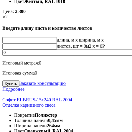
Цвет
Желтый, RAL 1018
Цена:
2 300
м2
Введите длину листа и количество листов
длина, м
x
ширина, м
x
листов, шт
=
0
м2 x =
0
Р
Итоговый метраж
0
Итоговая сумма
0
Заказать консультацию
Подробнее
Софит ELBRUS-15х240 RAL 2004
Отделка карнизного свеса
Покрытие
Полиэстер
Толщина панели
0,45мм
Ширина панели
264мм
Цвет
Оранжевый, RAL 2004