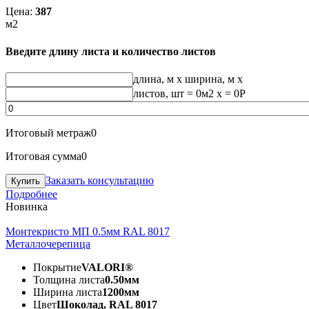
Цена:
387
м2
Введите длину листа и количество листов
длина, м
x
ширина, м
x
листов, шт
=
0
м2 x =
0
Р
Итоговый метраж
0
Итоговая сумма
0
Заказать консультацию
Подробнее
Новинка
Монтекристо МП 0.5мм RAL 8017
Металлочерепица
Покрытие
VALORI®
Толщина листа
0.50мм
Ширина листа
1200мм
Цвет
Шоколад, RAL 8017