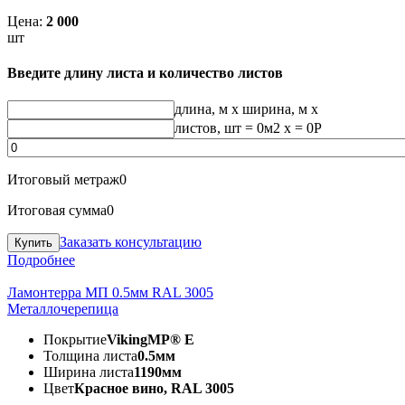
Цена:
2 000
шт
Введите длину листа и количество листов
длина, м
x
ширина, м
x
листов, шт
=
0
м2 x =
0
Р
Итоговый метраж
0
Итоговая сумма
0
Заказать консультацию
Подробнее
Ламонтерра МП 0.5мм RAL 3005
Металлочерепица
Покрытие
VikingMP® E
Толщина листа
0.5мм
Ширина листа
1190мм
Цвет
Красное вино, RAL 3005