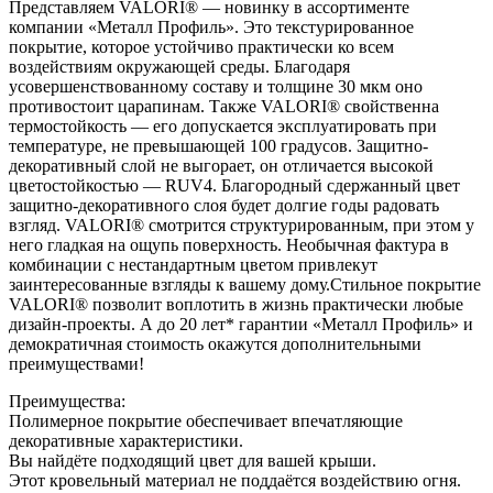
Представляем VALORI® — новинку в ассортименте
компании «Металл Профиль». Это текстурированное
покрытие, которое устойчиво практически ко всем
воздействиям окружающей среды. Благодаря
усовершенствованному составу и толщине 30 мкм оно
противостоит царапинам. Также VALORI® свойственна
термостойкость — его допускается эксплуатировать при
температуре, не превышающей 100 градусов. Защитно-
декоративный слой не выгорает, он отличается высокой
цветостойкостью — RUV4. Благородный сдержанный цвет
защитно-декоративного слоя будет долгие годы радовать
взгляд. VALORI® смотрится структурированным, при этом у
него гладкая на ощупь поверхность. Необычная фактура в
комбинации с нестандартным цветом привлекут
заинтересованные взгляды к вашему дому.Стильное покрытие
VALORI® позволит воплотить в жизнь практически любые
дизайн-проекты. А до 20 лет* гарантии «Металл Профиль» и
демократичная стоимость окажутся дополнительными
преимуществами!
Преимущества:
Полимерное покрытие обеспечивает впечатляющие
декоративные характеристики.
Вы найдёте подходящий цвет для вашей крыши.
Этот кровельный материал не поддаётся воздействию огня.