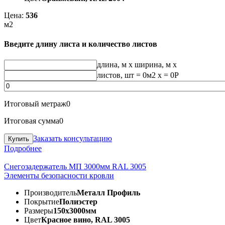
Цена:
536
м2
Введите длину листа и количество листов
длина, м
x
ширина, м
x
листов, шт
=
0
м2 x =
0
Р
Итоговый метраж
0
Итоговая сумма
0
Заказать консультацию
Подробнее
Снегозадержатель МП 3000мм RAL 3005
Элементы безопасности кровли
Производитель
Металл Профиль
Покрытие
Полиэстер
Размеры
150х3000мм
Цвет
Красное вино, RAL 3005