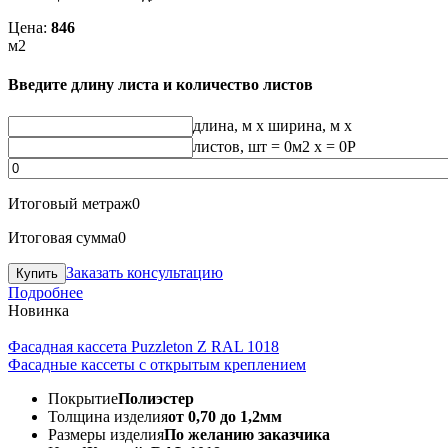
Цена:
846
м2
Введите длину листа и количество листов
длина, м
x
ширина, м
x
листов, шт
=
0
м2 x =
0
Р
Итоговый метраж
0
Итоговая сумма
0
Заказать консультацию
Подробнее
Новинка
Фасадная кассета Puzzleton Z RAL 1018
Фасадные кассеты с открытым креплением
Покрытие
Полиэстер
Толщина изделия
от 0,70 до 1,2мм
Размеры изделия
По желанию заказчика