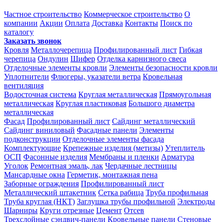
Частное строительство
Коммерческое строительство
О
компании
Акции
Оплата
Доставка
Контакты
Поиск по
каталогу
Заказать звонок
Кровля
Металлочерепица
Профилированный лист
Гибкая
черепица
Ондулин
Шифер
Отделка карнизного свеса
Отделочные элементы кровли
Элементы безопасности кровли
Уплотнители
Флюгеры, указатели ветра
Кровельная
вентиляция
Водосточная система
Круглая металлическая
Прямоугольная
металлическая
Круглая пластиковая
Большого диаметра
металлическая
Фасад
Профилированный лист
Сайдинг металлический
Сайдинг виниловый
Фасадные панели
Элементы
подконструкции
Отделочные элементы фасада
Комплектующие
Крепежные изделия (метизы)
Утеплитель
ОСП
Фасонные изделия
Мембраны и пленки
Арматура
Уголок
Ремонтная эмаль, лак
Чердачные лестницы
Мансардные окна
Герметик, монтажная пена
Заборные ограждения
Профилированный лист
Металлический штакетник
Сетка рабица
Труба профильная
Труба круглая (НКТ)
Заглушка трубы профильной
Электроды
Шарниры
Круги отрезные
Цемент
Отсев
Трехслойные сэндвич-панели
Кровельные панели
Стеновые