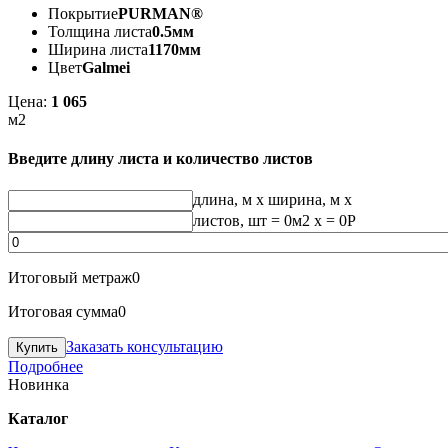
Покрытие
PURMAN®
Толщина листа
0.5мм
Ширина листа
1170мм
Цвет
Galmei
Цена:
1 065
м2
Введите длину листа и количество листов
длина, м
x
ширина, м
x
листов, шт
=
0
м2 x =
0
Р
Итоговый метраж
0
Итоговая сумма
0
Заказать консультацию
Подробнее
Новинка
Каталог