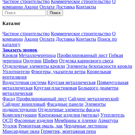
Частное строительство
Коммерческое строительство
О
компании
Акции
Оплата
Доставка
Контакты
Каталог
Частное строительство
Коммерческое строительство
О
компании
Акции
Оплата
Доставка
Контакты
Поиск по
каталогу
Заказать звонок
Кровля
Металлочерепица
Профилированный лист
Гибкая
черепица
Ондулин
Шифер
Отделка карнизного свеса
Отделочные элементы кровли
Элементы безопасности кровли
Уплотнители
Флюгеры, указатели ветра
Кровельная
вентиляция
Водосточная система
Круглая металлическая
Прямоугольная
металлическая
Круглая пластиковая
Большого диаметра
металлическая
Фасад
Профилированный лист
Сайдинг металлический
Сайдинг виниловый
Фасадные панели
Элементы
подконструкции
Отделочные элементы фасада
Комплектующие
Крепежные изделия (метизы)
Утеплитель
ОСП
Фасонные изделия
Мембраны и пленки
Арматура
Уголок
Ремонтная эмаль, лак
Чердачные лестницы
Мансардные окна
Герметик, монтажная пена