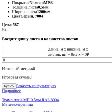
Покрытие
NormanMP®
Толщина листа
0,5мм
Ширина листа
1200мм
Цвет
Серый, 7004
Цена:
587
м2
Введите длину листа и количество листов
длина, м
x
ширина, м
x
листов, шт
=
0
м2 x =
0
Р
Итоговый метраж
0
Итоговая сумма
0
Заказать консультацию
Подробнее
Трамонтана МП 0.5мм RAL 8004
Металлочерепица