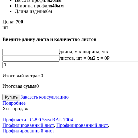
Высота профиля
20мм
Ширина профиля
40мм
Длина изделия
6м
Цена:
700
шт
Введите длину листа и количество листов
длина, м
x
ширина, м
x
листов, шт
=
0
м2 x =
0
Р
Итоговый метраж
0
Итоговая сумма
0
Заказать консультацию
Подробнее
Хит продаж
Профнастил С-8 0.5мм RAL 7004
Профилированный лист
,
Профилированный лист
,
Профилированный лист