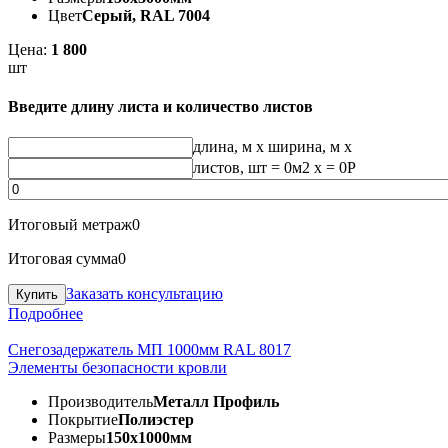
Цвет
Серый, RAL 7004
Цена:
1 800
шт
Введите длину листа и количество листов
длина, м
x
ширина, м
x
листов, шт
=
0
м2 x =
0
Р
Итоговый метраж
0
Итоговая сумма
0
Заказать консультацию
Подробнее
Снегозадержатель МП 1000мм RAL 8017
Элементы безопасности кровли
Производитель
Металл Профиль
Покрытие
Полиэстер
Размеры
150х1000мм