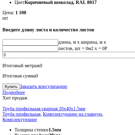
Цвет
Коричневый шоколад, RAL 8017
Цена:
1 100
шт
Введите длину листа и количество листов
длина, м
x
ширина, м
x
листов, шт
=
0
м2 x =
0
Р
Итоговый метраж
0
Итоговая сумма
0
Заказать консультацию
Подробнее
Хит продаж
Труба профильная сварная 20х40х1.5мм
Труба профильная
,
Комплектующие на главную
,
Комплектующие
Толщина стенки
1.5мм