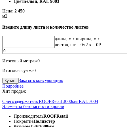
Цвет
Белый, RAL 9003
Цена:
2 450
м2
Введите длину листа и количество листов
длина, м
x
ширина, м
x
листов, шт
=
0
м2 x =
0
Р
Итоговый метраж
0
Итоговая сумма
0
Заказать консультацию
Подробнее
Хит продаж
Снегозадержатель ROOFRetail 3000мм RAL 7004
Элементы безопасности кровли
Производитель
ROOFRetail
Покрытие
Полиэстер
Размеры
150х3000мм