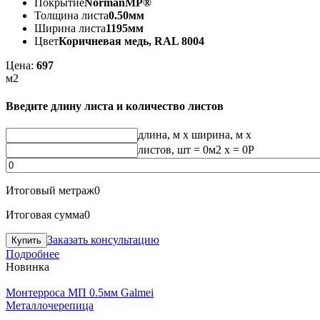
Покрытие
NormanMP®
Толщина листа
0.50мм
Ширина листа
1195мм
Цвет
Коричневая медь, RAL 8004
Цена:
697
м2
Введите длину листа и количество листов
длина, м
x
ширина, м
x
листов, шт
=
0
м2 x =
0
Р
Итоговый метраж
0
Итоговая сумма
0
Заказать консультацию
Подробнее
Новинка
Монтерроса МП 0.5мм Galmei
Металлочерепица