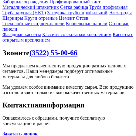
Заборные ограждения
Профилированный лист
Металлический штакетник
Сетка рабица
Труба профильная
Труба круглая (НКТ)
Заглушка трубы профильной
Электроды
Шарниры
Круги отрезные
Цемент
Отсев
Трехслойные сэндвич-панели
Кровельные панели
Стеновые
панели
Фасадные кассеты
Кассеты со скрытым креплением
Кассеты с
открытым креплением
Звоните
(3522) 55-00-66
Мы предлагаем качественную продукцию разных ценовых
сегментов. Наши менеджеры подберут оптимальные
материалы для любого бюджета.
Мы уделяем особое внимание качеству сырья. Всю продукцию
изготавливают только из высококачественных материалов.
Контактная
информация
Ознакомьтесь с образцами, получите бесплатную
консультацию и расчет
Заказать звонок