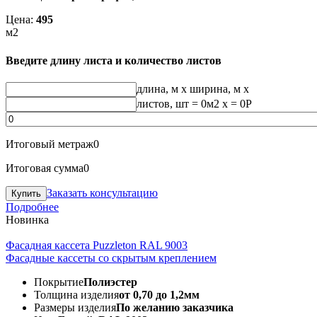
Цена:
495
м2
Введите длину листа и количество листов
длина, м
x
ширина, м
x
листов, шт
=
0
м2 x =
0
Р
Итоговый метраж
0
Итоговая сумма
0
Заказать консультацию
Подробнее
Новинка
Фасадная кассета Puzzleton RAL 9003
Фасадные кассеты со скрытым креплением
Покрытие
Полиэстер
Толщина изделия
от 0,70 до 1,2мм
Размеры изделия
По желанию заказчика