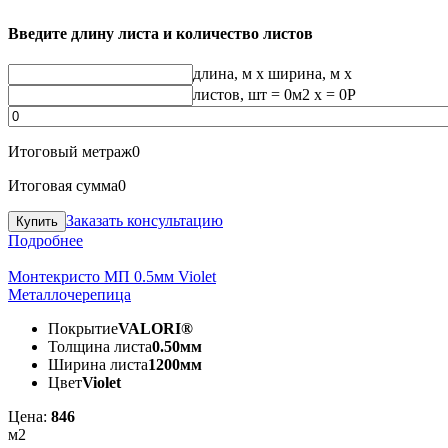
Введите длину листа и количество листов
длина, м
x
ширина, м
x
листов, шт
=
0
м2 x =
0
Р
Итоговый метраж
0
Итоговая сумма
0
Заказать консультацию
Подробнее
Монтекристо МП 0.5мм Violet
Металлочерепица
Покрытие
VALORI®
Толщина листа
0.50мм
Ширина листа
1200мм
Цвет
Violet
Цена:
846
м2