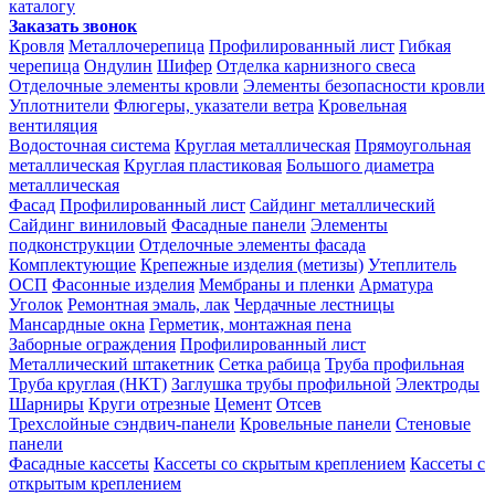
каталогу
Заказать звонок
Кровля
Металлочерепица
Профилированный лист
Гибкая
черепица
Ондулин
Шифер
Отделка карнизного свеса
Отделочные элементы кровли
Элементы безопасности кровли
Уплотнители
Флюгеры, указатели ветра
Кровельная
вентиляция
Водосточная система
Круглая металлическая
Прямоугольная
металлическая
Круглая пластиковая
Большого диаметра
металлическая
Фасад
Профилированный лист
Сайдинг металлический
Сайдинг виниловый
Фасадные панели
Элементы
подконструкции
Отделочные элементы фасада
Комплектующие
Крепежные изделия (метизы)
Утеплитель
ОСП
Фасонные изделия
Мембраны и пленки
Арматура
Уголок
Ремонтная эмаль, лак
Чердачные лестницы
Мансардные окна
Герметик, монтажная пена
Заборные ограждения
Профилированный лист
Металлический штакетник
Сетка рабица
Труба профильная
Труба круглая (НКТ)
Заглушка трубы профильной
Электроды
Шарниры
Круги отрезные
Цемент
Отсев
Трехслойные сэндвич-панели
Кровельные панели
Стеновые
панели
Фасадные кассеты
Кассеты со скрытым креплением
Кассеты с
открытым креплением