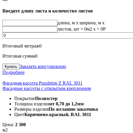
Введите длину листа и количество листов
длина, м
x
ширина, м
x
листов, шт
=
0
м2 x =
0
Р
Итоговый метраж
0
Итоговая сумма
0
Заказать консультацию
Подробнее
Фасадная кассета Puzzleton Z RAL 3011
Фасадные кассеты с открытым креплением
Покрытие
Полиэстер
Толщина изделия
от 0,70 до 1,2мм
Размеры изделия
По желанию заказчика
Цвет
Коричнево-красный, RAL 3011
Цена:
2 300
м2