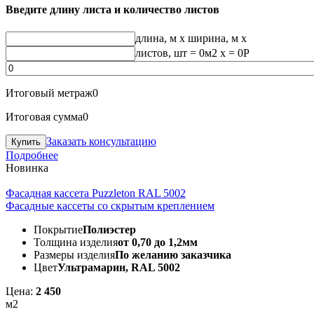
Введите длину листа и количество листов
длина, м
x
ширина, м
x
листов, шт
=
0
м2 x =
0
Р
Итоговый метраж
0
Итоговая сумма
0
Заказать консультацию
Подробнее
Новинка
Фасадная кассета Puzzleton RAL 5002
Фасадные кассеты со скрытым креплением
Покрытие
Полиэстер
Толщина изделия
от 0,70 до 1,2мм
Размеры изделия
По желанию заказчика
Цвет
Ультрамарин, RAL 5002
Цена:
2 450
м2