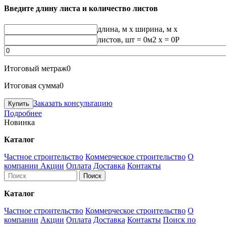
Введите длину листа и количество листов
длина, м
x
ширина, м
x
листов, шт
=
0
м2 x =
0
Р
Итоговый метраж
0
Итоговая сумма
0
Заказать консультацию
Подробнее
Новинка
Каталог
Частное строительство
Коммерческое строительство
О
компании
Акции
Оплата
Доставка
Контакты
Каталог
Частное строительство
Коммерческое строительство
О
компании
Акции
Оплата
Доставка
Контакты
Поиск по