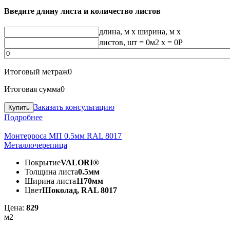
Введите длину листа и количество листов
длина, м
x
ширина, м
x
листов, шт
=
0
м2 x =
0
Р
Итоговый метраж
0
Итоговая сумма
0
Заказать консультацию
Подробнее
Монтерроса МП 0.5мм RAL 8017
Металлочерепица
Покрытие
VALORI®
Толщина листа
0.5мм
Ширина листа
1170мм
Цвет
Шоколад, RAL 8017
Цена:
829
м2