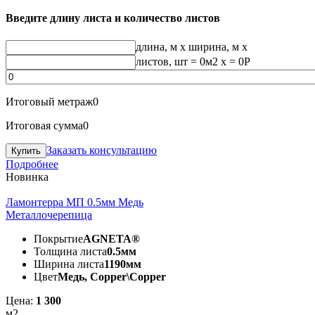
Введите длину листа и количество листов
длина, м
x
ширина, м
x
листов, шт
=
0
м2 x =
0
Р
Итоговый метраж
0
Итоговая сумма
0
Заказать консультацию
Подробнее
Новинка
Ламонтерра МП 0.5мм Медь
Металлочерепица
Покрытие
AGNETA®
Толщина листа
0.5мм
Ширина листа
1190мм
Цвет
Медь, Copper\Copper
Цена:
1 300
м2