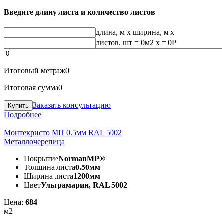
Введите длину листа и количество листов
длина, м
x
ширина, м
x
листов, шт
=
0
м2 x =
0
Р
Итоговый метраж
0
Итоговая сумма
0
Заказать консультацию
Подробнее
Монтекристо МП 0.5мм RAL 5002
Металлочерепица
Покрытие
NormanMP®
Толщина листа
0.50мм
Ширина листа
1200мм
Цвет
Ультрамарин, RAL 5002
Цена:
684
м2