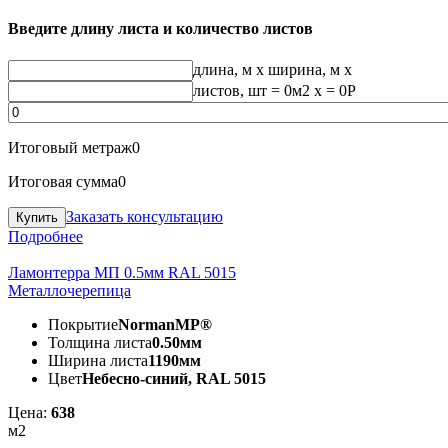
Введите длину листа и количество листов
длина, м
x
ширина, м
x
листов, шт
=
0
м2 x =
0
Р
Итоговый метраж
0
Итоговая сумма
0
Заказать консультацию
Подробнее
Ламонтерра МП 0.5мм RAL 5015
Металлочерепица
Покрытие
NormanMP®
Толщина листа
0.50мм
Ширина листа
1190мм
Цвет
Небесно-синий, RAL 5015
Цена:
638
м2