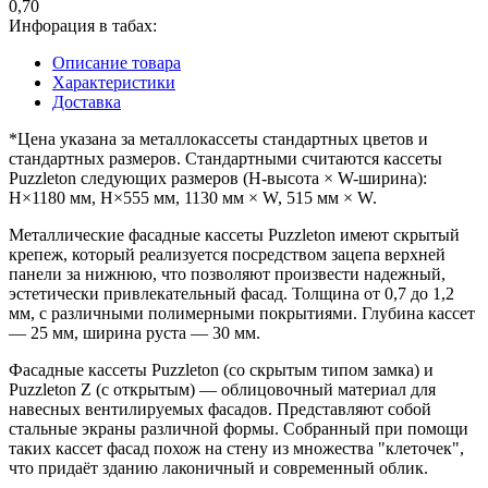
0,70
Инфорация в табах:
Описание товара
Характеристики
Доставка
*Цена указана за металлокассеты стандартных цветов и
стандартных размеров. Стандартными считаются кассеты
Puzzleton следующих размеров (H-высота × W-ширина):
H×1180 мм, H×555 мм, 1130 мм × W, 515 мм × W.
Металлические фасадные кассеты Puzzleton имеют скрытый
крепеж, который реализуется посредством зацепа верхней
панели за нижнюю, что позволяют произвести надежный,
эстетически привлекательный фасад. Толщина от 0,7 до 1,2
мм, с различными полимерными покрытиями. Глубина кассет
— 25 мм, ширина руста — 30 мм.
Фасадные кассеты Puzzleton (со скрытым типом замка) и
Puzzleton Z (с открытым) — облицовочный материал для
навесных вентилируемых фасадов. Представляют собой
стальные экраны различной формы. Собранный при помощи
таких кассет фасад похож на стену из множества "клеточек",
что придаёт зданию лаконичный и современный облик.