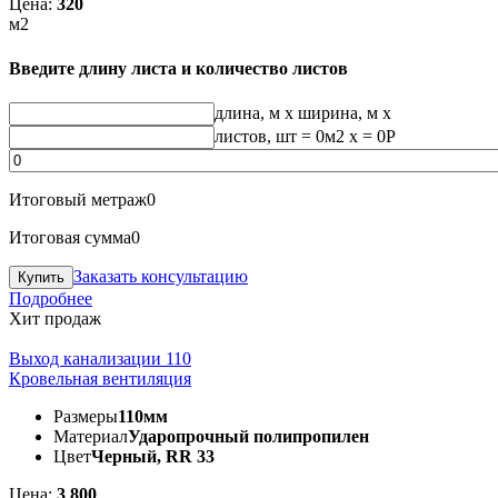
Цена:
320
м2
Введите длину листа и количество листов
длина, м
x
ширина, м
x
листов, шт
=
0
м2 x =
0
Р
Итоговый метраж
0
Итоговая сумма
0
Заказать консультацию
Подробнее
Хит продаж
Выход канализации 110
Кровельная вентиляция
Размеры
110мм
Материал
Ударопрочный полипропилен
Цвет
Черный, RR 33
Цена:
3 800