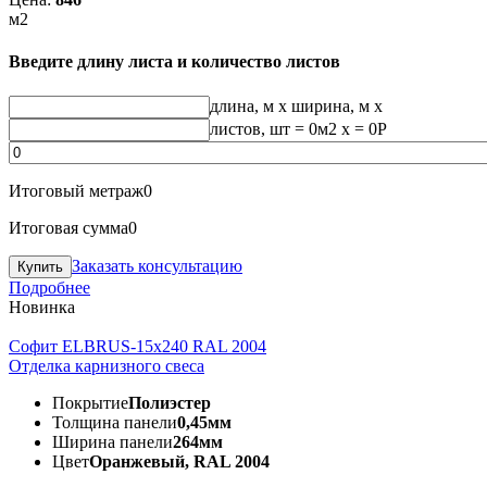
м2
Введите длину листа и количество листов
длина, м
x
ширина, м
x
листов, шт
=
0
м2 x =
0
Р
Итоговый метраж
0
Итоговая сумма
0
Заказать консультацию
Подробнее
Новинка
Софит ELBRUS-15х240 RAL 2004
Отделка карнизного свеса
Покрытие
Полиэстер
Толщина панели
0,45мм
Ширина панели
264мм
Цвет
Оранжевый, RAL 2004