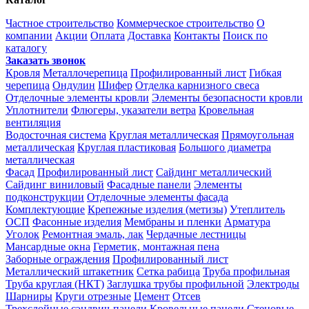
Частное строительство
Коммерческое строительство
О
компании
Акции
Оплата
Доставка
Контакты
Поиск по
каталогу
Заказать звонок
Кровля
Металлочерепица
Профилированный лист
Гибкая
черепица
Ондулин
Шифер
Отделка карнизного свеса
Отделочные элементы кровли
Элементы безопасности кровли
Уплотнители
Флюгеры, указатели ветра
Кровельная
вентиляция
Водосточная система
Круглая металлическая
Прямоугольная
металлическая
Круглая пластиковая
Большого диаметра
металлическая
Фасад
Профилированный лист
Сайдинг металлический
Сайдинг виниловый
Фасадные панели
Элементы
подконструкции
Отделочные элементы фасада
Комплектующие
Крепежные изделия (метизы)
Утеплитель
ОСП
Фасонные изделия
Мембраны и пленки
Арматура
Уголок
Ремонтная эмаль, лак
Чердачные лестницы
Мансардные окна
Герметик, монтажная пена
Заборные ограждения
Профилированный лист
Металлический штакетник
Сетка рабица
Труба профильная
Труба круглая (НКТ)
Заглушка трубы профильной
Электроды
Шарниры
Круги отрезные
Цемент
Отсев
Трехслойные сэндвич-панели
Кровельные панели
Стеновые