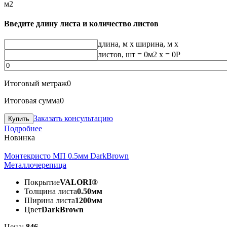
м2
Введите длину листа и количество листов
длина, м
x
ширина, м
x
листов, шт
=
0
м2 x =
0
Р
Итоговый метраж
0
Итоговая сумма
0
Заказать консультацию
Подробнее
Новинка
Монтекристо МП 0.5мм DarkBrown
Металлочерепица
Покрытие
VALORI®
Толщина листа
0.50мм
Ширина листа
1200мм
Цвет
DarkBrown
Цена:
846