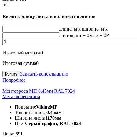
шт
Введите длину листа и количество листов
длина, м
x
ширина, м
x
листов, шт
=
0
м2 x =
0
Р
Итоговый метраж
0
Итоговая сумма
0
Заказать консультацию
Подробнее
Монтерроса МП 0.45мм RAL 7024
Металлочерепица
Покрытие
VikingMP
Толщина листа
0.45мм
Ширина листа
1170мм
Цвет
Серый графит, RAL 7024
Цена:
591