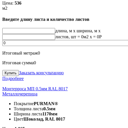
Цена:
536
м2
Введите длину листа и количество листов
длина, м
x
ширина, м
x
листов, шт
=
0
м2 x =
0
Р
Итоговый метраж
0
Итоговая сумма
0
Заказать консультацию
Подробнее
Монтерроса МП 0.5мм RAL 8017
Металлочерепица
Покрытие
PURMAN®
Толщина листа
0.5мм
Ширина листа
1170мм
Цвет
Шоколад, RAL 8017