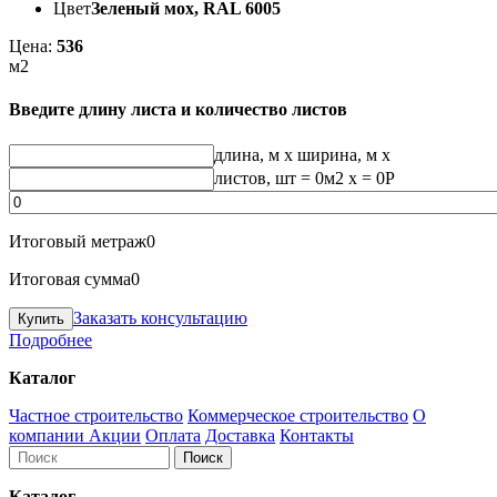
Цвет
Зеленый мох, RAL 6005
Цена:
536
м2
Введите длину листа и количество листов
длина, м
x
ширина, м
x
листов, шт
=
0
м2 x =
0
Р
Итоговый метраж
0
Итоговая сумма
0
Заказать консультацию
Подробнее
Каталог
Частное строительство
Коммерческое строительство
О
компании
Акции
Оплата
Доставка
Контакты
Каталог