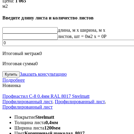
Цена:
1 065
м2
Введите длину листа и количество листов
длина, м
x
ширина, м
x
листов, шт
=
0
м2 x =
0
Р
Итоговый метраж
0
Итоговая сумма
0
Заказать консультацию
Подробнее
Новинка
Профнастил С-8 0.4мм RAL 8017 Steelmatt
Профилированный лист
,
Профилированный лист
,
Профилированный лист
Покрытие
Steelmatt
Толщина листа
0,4мм
Ширина листа
1200мм
Цвет
Коричневый шоколад, 8017