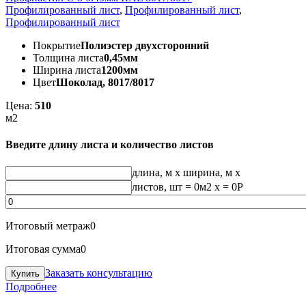
Профилированный лист
,
Профилированный лист
,
Профилированный лист
Покрытие
Полиэстер двухсторонний
Толщина листа
0,45мм
Ширина листа
1200мм
Цвет
Шоколад, 8017/8017
Цена:
510
м2
Введите длину листа и количество листов
длина, м
x
ширина, м
x
листов, шт
=
0
м2 x =
0
Р
Итоговый метраж
0
Итоговая сумма
0
Заказать консультацию
Подробнее