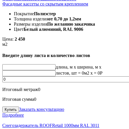
Фасадные кассеты со скрытым креплением
Покрытие
Полиэстер
Толщина изделия
от 0,70 до 1,2мм
Размеры изделия
По желанию заказчика
Цвет
Белый алюминий, RAL 9006
Цена:
2 450
м2
Введите длину листа и количество листов
длина, м
x
ширина, м
x
листов, шт
=
0
м2 x =
0
Р
Итоговый метраж
0
Итоговая сумма
0
Заказать консультацию
Подробнее
Снегозадержатель ROOFRetail 1000мм RAL 3011