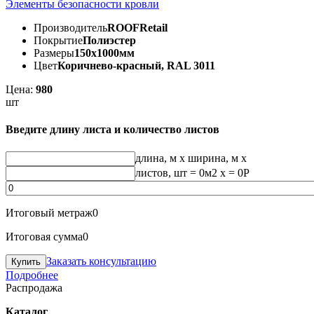
Элементы безопасности кровли
Производитель
ROOFRetail
Покрытие
Полиэстер
Размеры
150х1000мм
Цвет
Коричнево-красный, RAL 3011
Цена:
980
шт
Введите длину листа и количество листов
длина, м
x
ширина, м
x
листов, шт
=
0
м2 x =
0
Р
Итоговый метраж
0
Итоговая сумма
0
Заказать консультацию
Подробнее
Распродажа
Каталог