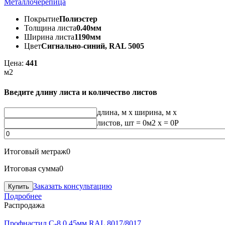
Металлочерепица
Покрытие
Полиэстер
Толщина листа
0.40мм
Ширина листа
1190мм
Цвет
Сигнально-синий, RAL 5005
Цена:
441
м2
Введите длину листа и количество листов
длина, м
x
ширина, м
x
листов, шт
=
0
м2 x =
0
Р
Итоговый метраж
0
Итоговая сумма
0
Заказать консультацию
Подробнее
Распродажа
Профнастил С-8 0.45мм RAL 8017/8017