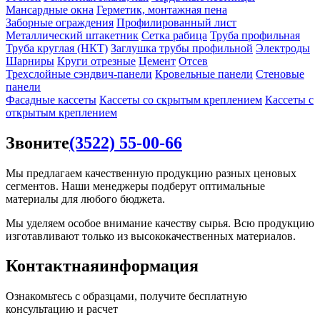
Мансардные окна
Герметик, монтажная пена
Заборные ограждения
Профилированный лист
Металлический штакетник
Сетка рабица
Труба профильная
Труба круглая (НКТ)
Заглушка трубы профильной
Электроды
Шарниры
Круги отрезные
Цемент
Отсев
Трехслойные сэндвич-панели
Кровельные панели
Стеновые
панели
Фасадные кассеты
Кассеты со скрытым креплением
Кассеты с
открытым креплением
Звоните
(3522) 55-00-66
Мы предлагаем качественную продукцию разных ценовых
сегментов. Наши менеджеры подберут оптимальные
материалы для любого бюджета.
Мы уделяем особое внимание качеству сырья. Всю продукцию
изготавливают только из высококачественных материалов.
Контактная
информация
Ознакомьтесь с образцами, получите бесплатную
консультацию и расчет