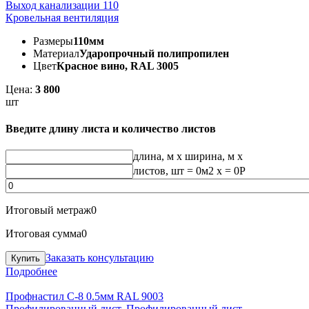
Выход канализации 110
Кровельная вентиляция
Размеры
110мм
Материал
Ударопрочный полипропилен
Цвет
Красное вино, RAL 3005
Цена:
3 800
шт
Введите длину листа и количество листов
длина, м
x
ширина, м
x
листов, шт
=
0
м2 x =
0
Р
Итоговый метраж
0
Итоговая сумма
0
Заказать консультацию
Подробнее
Профнастил С-8 0.5мм RAL 9003
Профилированный лист
,
Профилированный лист
,