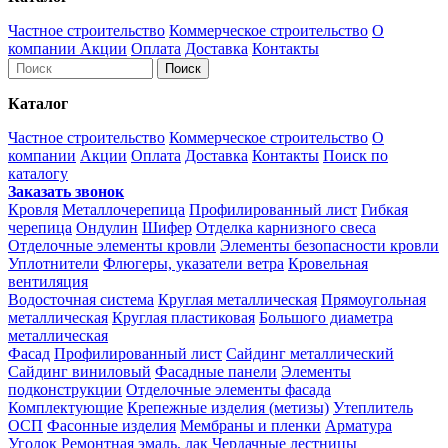
Частное строительство
Коммерческое строительство
О
компании
Акции
Оплата
Доставка
Контакты
Каталог
Частное строительство
Коммерческое строительство
О
компании
Акции
Оплата
Доставка
Контакты
Поиск по
каталогу
Заказать звонок
Кровля
Металлочерепица
Профилированный лист
Гибкая
черепица
Ондулин
Шифер
Отделка карнизного свеса
Отделочные элементы кровли
Элементы безопасности кровли
Уплотнители
Флюгеры, указатели ветра
Кровельная
вентиляция
Водосточная система
Круглая металлическая
Прямоугольная
металлическая
Круглая пластиковая
Большого диаметра
металлическая
Фасад
Профилированный лист
Сайдинг металлический
Сайдинг виниловый
Фасадные панели
Элементы
подконструкции
Отделочные элементы фасада
Комплектующие
Крепежные изделия (метизы)
Утеплитель
ОСП
Фасонные изделия
Мембраны и пленки
Арматура
Уголок
Ремонтная эмаль, лак
Чердачные лестницы