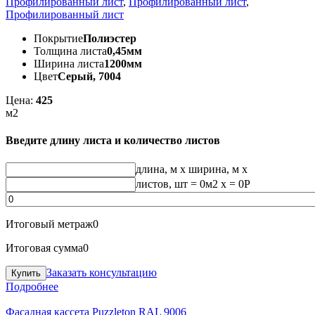
Профилированный лист
,
Профилированный лист
,
Профилированный лист
Покрытие
Полиэстер
Толщина листа
0,45мм
Ширина листа
1200мм
Цвет
Серый, 7004
Цена:
425
м2
Введите длину листа и количество листов
длина, м
x
ширина, м
x
листов, шт
=
0
м2 x =
0
Р
Итоговый метраж
0
Итоговая сумма
0
Заказать консультацию
Подробнее
Фасадная кассета Puzzleton RAL 9006