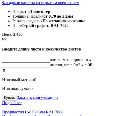
Фасадные кассеты со скрытым креплением
Покрытие
Полиэстер
Толщина изделия
от 0,70 до 1,2мм
Размеры изделия
По желанию заказчика
Цвет
Серый графит, RAL 7024
Цена:
2 450
м2
Введите длину листа и количество листов
длина, м
x
ширина, м
x
листов, шт
=
0
м2 x =
0
Р
Итоговый метраж
0
Итоговая сумма
0
Заказать консультацию
Подробнее
Профнастил С-8 0.45мм RAL 7004