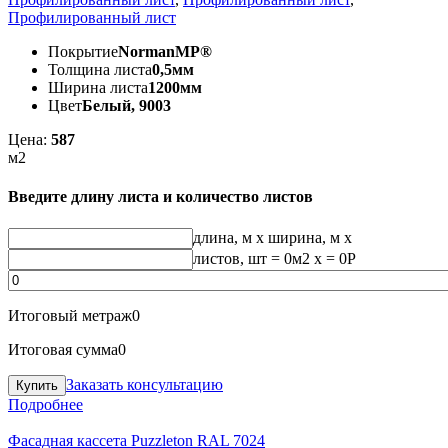
Профилированный лист
Покрытие
NormanMP®
Толщина листа
0,5мм
Ширина листа
1200мм
Цвет
Белый, 9003
Цена:
587
м2
Введите длину листа и количество листов
длина, м
x
ширина, м
x
листов, шт
=
0
м2 x =
0
Р
Итоговый метраж
0
Итоговая сумма
0
Заказать консультацию
Подробнее
Фасадная кассета Puzzleton RAL 7024